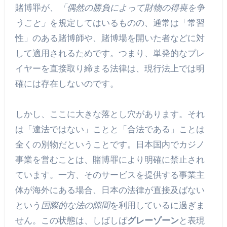
賭博罪が、
「偶然の勝負によって財物の得喪を争
うこと」
を規定してはいるものの、通常は「常習
性」のある賭博師や、賭博場を開いた者などに対
して適用されるためです。つまり、単発的なプレ
イヤーを直接取り締まる法律は、現行法上では明
確には存在しないのです。
しかし、ここに大きな落とし穴があります。それ
は「違法ではない」ことと「合法である」ことは
全くの別物だということです。日本国内でカジノ
事業を営むことは、賭博罪により明確に禁止され
ています。一方、そのサービスを提供する事業主
体が海外にある場合、日本の法律が直接及ばない
という
国際的な法の隙間
を利用しているに過ぎま
せん。この状態は、しばしば
グレーゾーン
と表現