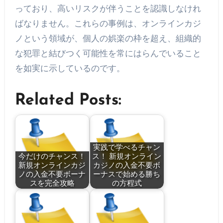
っており、高いリスクが伴うことを認識しなけれ
ばなりません。これらの事例は、オンラインカジ
ノという領域が、個人の娯楽の枠を超え、組織的
な犯罪と結びつく可能性を常にはらんでいること
を如実に示しているのです。
Related Posts:
実践で学べるチャン
今だけのチャンス！
ス！ 新規オンライン
新規オンラインカジ
カジノの入金不要ボ
ノの入金不要ボーナ
ーナスで始める勝ち
スを完全攻略
の方程式