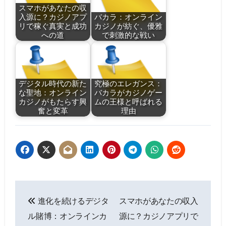
スマホがあなたの収
入源に？カジノアプ
バカラ：オンライン
リで稼ぐ真実と成功
カジノが紡ぐ、優雅
への道
で刺激的な戦い
デジタル時代の新た
究極のエレガンス：
な聖地：オンライン
バカラがカジノゲー
カジノがもたらす興
ムの王様と呼ばれる
奮と変革
理由
Post
進化を続けるデジタ
スマホがあなたの収入
navigation
ル賭博：オンラインカ
源に？カジノアプリで