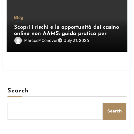
Blog
Scopri i rischi e le opportunità dei casino
online non AAMS: guida pratica per
giocatori italiani
MarcusMConover
July 31, 2026
Search
Search