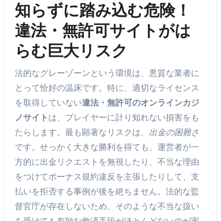
知らずに踏み込む危険！
違法・無許可サイトがは
らむ巨大リスク
法的なグレーゾーンという環境は、悪質な業者に
とって恰好の温床です。特に、適切なライセンス
を取得していない
違法・無許可のオンラインカジ
ノサイト
は、プレイヤーに計り知れない損害をも
たらします。最も顕著なリスクは、
出金の困難さ
です。せっかく大きな勝利を得ても、運営者が一
方的に出金リクエストを無視したり、不当な理由
をつけてボーナス規約違反を主張したりして、支
払いを拒否する事例が後を絶ちません。法的な監
督官庁が存在しないため、そのような不当な扱い
を受けても有効な救済手段がほとんどないのが実