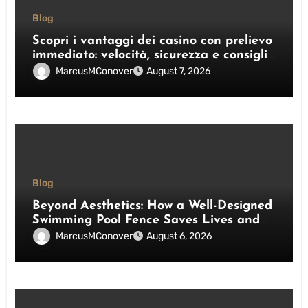
Blog
Scopri i vantaggi dei casino con prelievo
immediato: velocità, sicurezza e consigli
pratici
MarcusMConover
August 7, 2026
Blog
Beyond Aesthetics: How a Well-Designed
Swimming Pool Fence Saves Lives and
Enhances Your Outdoor Space
MarcusMConover
August 6, 2026