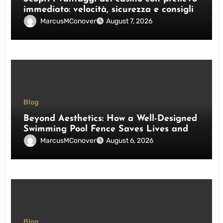
immediato: velocità, sicurezza e consigli
pratici
MarcusMConover
August 7, 2026
Blog
Beyond Aesthetics: How a Well-Designed
Swimming Pool Fence Saves Lives and
Enhances Your Outdoor Space
MarcusMConover
August 6, 2026
Blog