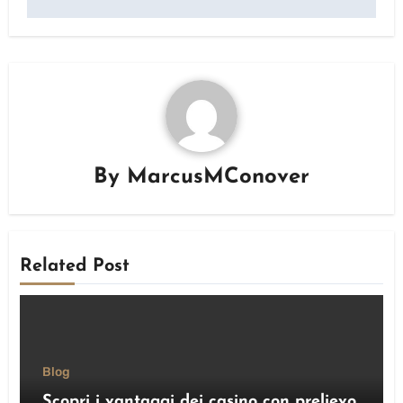
By
MarcusMConover
Related Post
Blog
Scopri i vantaggi dei casino con prelievo