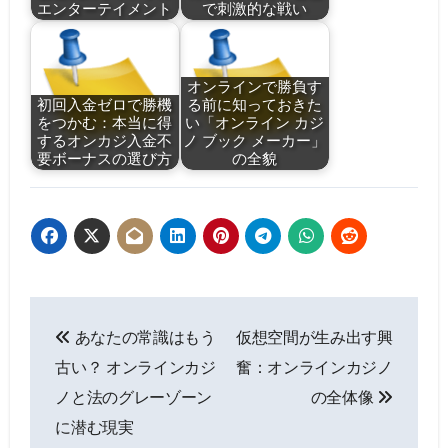
エンターテイメント
で刺激的な戦い
オンラインで勝負す
初回入金ゼロで勝機
る前に知っておきた
をつかむ：本当に得
い「オンライン カジ
するオンカジ入金不
ノ ブック メーカー」
要ボーナスの選び方
の全貌
Post
あなたの常識はもう
仮想空間が生み出す興
navigation
古い？ オンラインカジ
奮：オンラインカジノ
ノと法のグレーゾーン
の全体像
に潜む現実