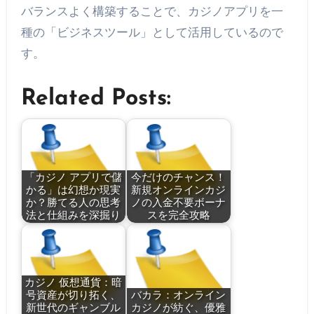
バランスよく構築することで、カジノアプリを一
種の「ビジネスツール」として活用しているので
す。
Related Posts:
「カジノ アプリで儲
今だけのチャンス！
かる」は幻想か現実
新規オンラインカジ
か？勝てる人の思考
ノの入金不要ボーナ
法と仕組みを深掘り
スを完全攻略
カジノ 仮想通貨：暗
号資産が切り拓く、
バカラ：オンライン
新世代のギャンブル
カジノが紡ぐ、優雅