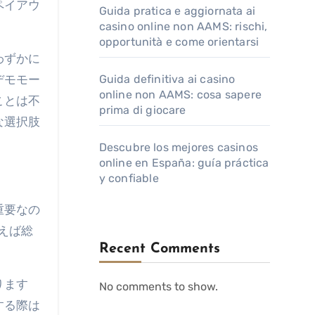
ペイアウ
Guida pratica e aggiornata ai
casino online non AAMS: rischi,
opportunità e come orientarsi
わずかに
デモモー
Guida definitiva ai casino
online non AAMS: cosa sapere
ことは不
prima di giocare
な選択肢
Descubre los mejores casinos
online en España: guía práctica
y confiable
重要なの
えば総
Recent Comments
ります
No comments to show.
する際は