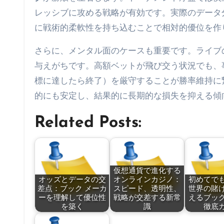
レッシブに攻める戦略が有効です。実際のデータ
に戦術的柔軟性を持ち込むことで相対的優位を作
さらに、メンタル面のケースも重要です。ライブ
与えがちです。高額ベットが飛び交う状況でも、
標に達したら終了）を厳守することが勝率維持に
的にも安定し、結果的に長期的な損失を抑える傾
Related Posts:
仮想通貨で進化する
オッズとデータの交
オンラインカジノ：
初めてで
差点：ブック メーカ
スピード、透明性、
世界の賭
ーを理解して優位性
戦略が交差する新常
えるブッ
を築く
識
徹底