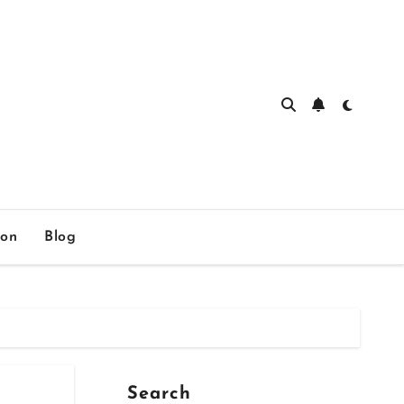
ion
Blog
Search