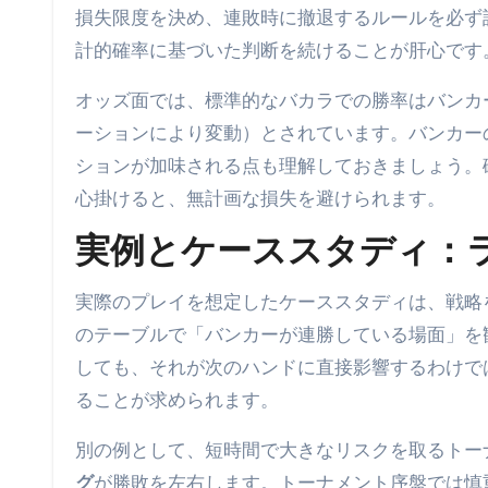
損失限度を決め、連敗時に撤退するルールを必ず
計的確率に基づいた判断を続けることが肝心です
オッズ面では、標準的なバカラでの勝率はバンカーが
ーションにより変動）とされています。バンカー
ションが加味される点も理解しておきましょう。
心掛けると、無計画な損失を避けられます。
実例とケーススタディ：
実際のプレイを想定したケーススタディは、戦略
のテーブルで「バンカーが連勝している場面」を
しても、それが次のハンドに直接影響するわけで
ることが求められます。
別の例として、短時間で大きなリスクを取るトー
グ
が勝敗を左右します。トーナメント序盤では慎