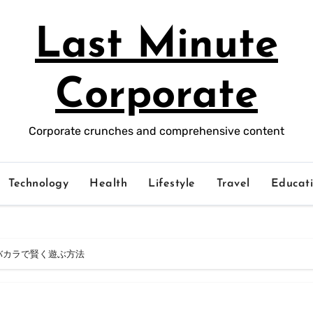
Last Minute
Corporate
Corporate crunches and comprehensive content
Technology
Health
Lifestyle
Travel
Educat
バカラで賢く遊ぶ方法