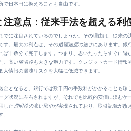
所で日本円に換えることも自由です。
と注意点：従来手法を超える利
までに注目されているのでしょうか。その理由は、従来の
です。最大の利点は、その
処理速度の速さ
にあります。銀
れば十数分で完了します。つまり、思いたったらすぐに遊
た、高い
匿名性
も大きな魅力です。クレジットカード情報
個人情報の漏洩リスクを大幅に低減できます。
送金となると、銀行では数千円の手数料がかかることも珍
ーク状況に左右されますが、それでも比較的安価に済むケ
用した
透明性の高い取引
が実現されており、取引記録が改
す。