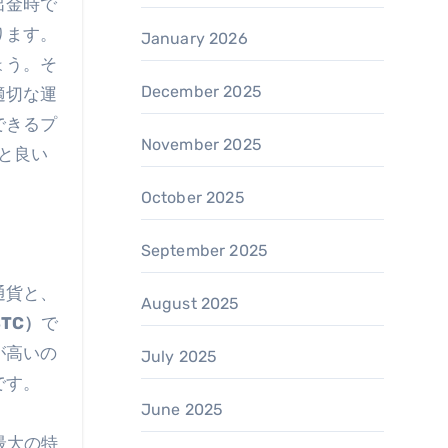
出金時で
ります。
January 2026
ょう。そ
December 2025
適切な運
できるプ
November 2025
と良い
October 2025
September 2025
通貨と、
August 2025
TC）
で
が高いの
July 2025
です。
June 2025
最大の特