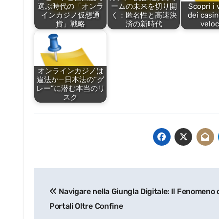
選ぶ時代の「オンラ
ームの未来を切り開
Scopri i 
インカジノ仮想通
く：匿名性と高速決
dei casi
貨」戦略
済の新時代
veloc
オンラインカジノは
違法か—日本法の“グ
レー”に潜む本当のリ
スク
Post
Navigare nella Giungla Digitale: Il Fenomeno 
navigation
Portali Oltre Confine