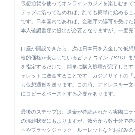
仮想通貨を使ってオンラインカジノを楽しむまで
テップに沿って進めれば、誰でも簡単に始めるこ
です。日本国内であれば、金融庁の認可を受けた
本人確認書類の提出が必要となりますが、一度完
口座が開設できたら、次は日本円を入金して仮想
較的価格が安定している
ビットコイン（BTC）
ま
を指定するだけで、簡単に購入処理が完了します
ォレットに送金することです。カジノサイトの「
ら仮想通貨を送ります。この時、アドレスを一文
にコピー＆ペーストする必要があります。
最後のステップは、送金が確認されたら実際にゲ
の混雑状況にもよりますが、数分から数十分で確
トやブラックジャック、ルーレットなどお好みの