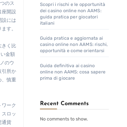
4つのス
Scopri i rischi e le opportunità
dei casino online non AAMS:
口座開設
guida pratica per giocatori
開設には
italiani
ります。
Guida pratica e aggiornata ai
casino online non AAMS: rischi,
大きく比
opportunità e come orientarsi
たい金額
ノのウ
Guida definitiva ai casino
取引所か
online non AAMS: cosa sapere
prima di giocare
め、慎重
Recent Comments
トワーク
、スロッ
No comments to show.
想通貨