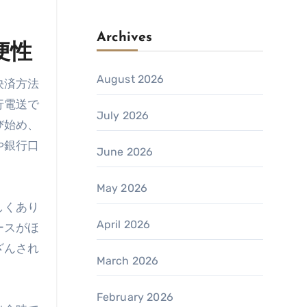
Archives
便性
August 2026
決済方法
行電送で
July 2026
び始め、
や銀行口
June 2026
May 2026
しくあり
April 2026
ースがほ
ざんされ
March 2026
February 2026