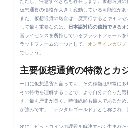
ただし、注意すべき点も存在します。仮想通貨の
仮想通貨の価格が大きく変動している可能性があ
また、仮想通貨の送金は一度実行すると
キャンセ
して最も重要なのは、
日本語対応の信頼できるオ
営ライセンスを所持しているプラットフォームを
ラットフォームの一つとして、
オンラインカジノ 
でしょう。
主要仮想通貨の特徴とカ
一口に仮想通貨と言っても、その種類は非常に多
その特徴を理解することで、より自分に合った選
す。最も歴史が長く、時価総額も最大であるため
が強みです。「デジタルゴールド」とも称され、
次に、ビットコインの課題を解決すべく生まれた