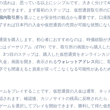
の流れは、思っている以上にシンプルです。大きく分けて
とができます。まず最初のステップは、仮想通貨取引所の
国内取引所
を選ぶことが安全性の観点から重要です。口座
了すれば日本円の入金や仮想通貨の売買が可能な状態にな
通貨を購入します。初心者におすすめなのは、時価総額が
たは
イーサリアム（ETH）
です。取引所の画面から購入し
。3つ目のステップは、購入した仮想通貨をオンラインカジ
入金」画面を開き、表示される
ウォレットアドレス
宛に、
字でも間違えると資産が戻ってこなくなる可能性があるた
ームをプレイすることです。仮想通貨の入金は通常、ネッ
認されます。確認後、カジノサイトの残高に反映されたら
ゲームを選択してプレイを開始できます。勝利して得た仮