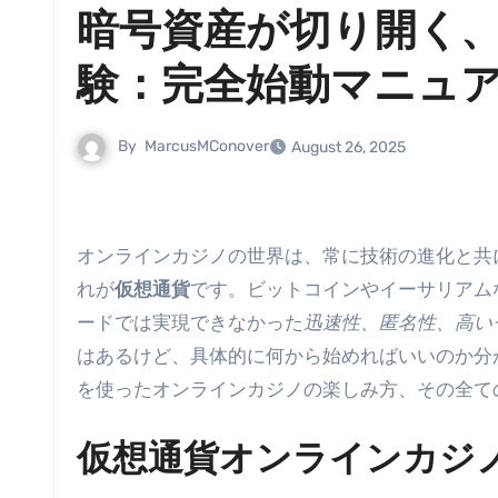
暗号資産が切り開く
験：完全始動マニュ
By
MarcusMConover
August 26, 2025
オンラインカジノの世界は、常に技術の進化と共
れが
仮想通貨
です。ビットコインやイーサリアム
ードでは実現できなかった
迅速性、匿名性、高い
はあるけど、具体的に何から始めればいいのか分
を使ったオンラインカジノの楽しみ方、その全て
仮想通貨オンラインカジ