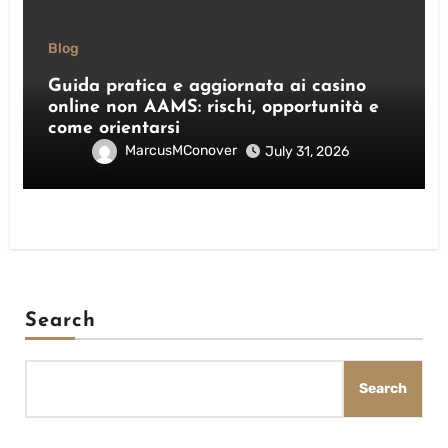
Blog
Guida pratica e aggiornata ai casino
online non AAMS: rischi, opportunità e
come orientarsi
MarcusMConover
July 31, 2026
Search
Search