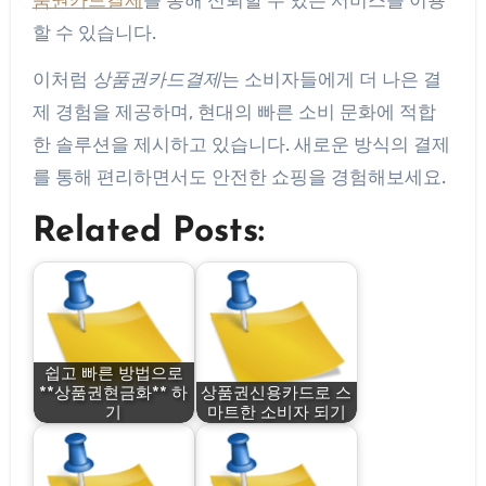
할 수 있습니다.
이처럼
상품권카드결제
는 소비자들에게 더 나은 결
제 경험을 제공하며, 현대의 빠른 소비 문화에 적합
한 솔루션을 제시하고 있습니다. 새로운 방식의 결제
를 통해 편리하면서도 안전한 쇼핑을 경험해보세요.
Related Posts:
쉽고 빠른 방법으로
**상품권현금화** 하
상품권신용카드로 스
기
마트한 소비자 되기