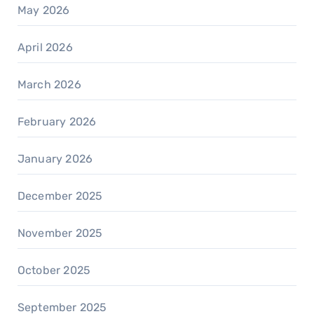
May 2026
April 2026
March 2026
February 2026
January 2026
December 2025
November 2025
October 2025
September 2025