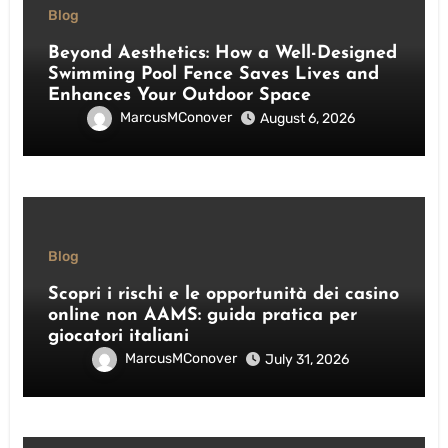
Blog
Beyond Aesthetics: How a Well-Designed
Swimming Pool Fence Saves Lives and
Enhances Your Outdoor Space
MarcusMConover
August 6, 2026
Blog
Scopri i rischi e le opportunità dei casino
online non AAMS: guida pratica per
giocatori italiani
MarcusMConover
July 31, 2026