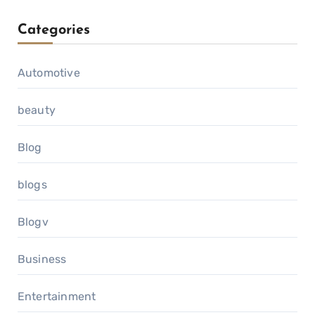
Categories
Automotive
beauty
Blog
blogs
Blogv
Business
Entertainment