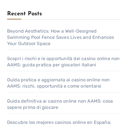
Recent Posts
Beyond Aesthetics: How a Well-Designed
Swimming Pool Fence Saves Lives and Enhances
Your Outdoor Space
Scopri i rischi e le opportunità dei casino online non
AAMS: guida pratica per giocatori italiani
Guida pratica e aggiornata ai casino online non
AAMS: rischi, opportunità e come orientarsi
Guida definitiva ai casino online non AAMS: cosa
sapere prima di giocare
Descubre los mejores casinos online en España: