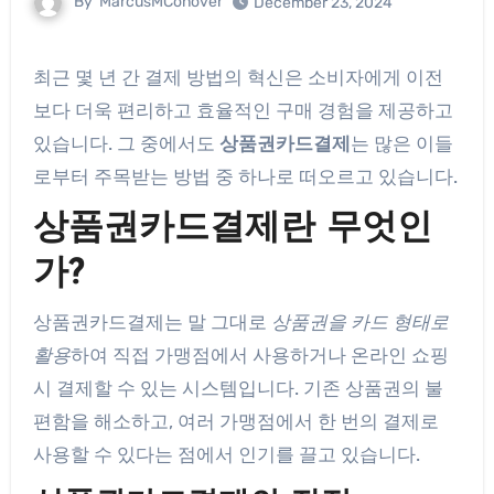
By
MarcusMConover
December 23, 2024
최근 몇 년 간 결제 방법의 혁신은 소비자에게 이전
보다 더욱 편리하고 효율적인 구매 경험을 제공하고
있습니다. 그 중에서도
상품권카드결제
는 많은 이들
로부터 주목받는 방법 중 하나로 떠오르고 있습니다.
상품권카드결제란 무엇인
가?
상품권카드결제는 말 그대로
상품권을 카드 형태로
활용
하여 직접 가맹점에서 사용하거나 온라인 쇼핑
시 결제할 수 있는 시스템입니다. 기존 상품권의 불
편함을 해소하고, 여러 가맹점에서 한 번의 결제로
사용할 수 있다는 점에서 인기를 끌고 있습니다.