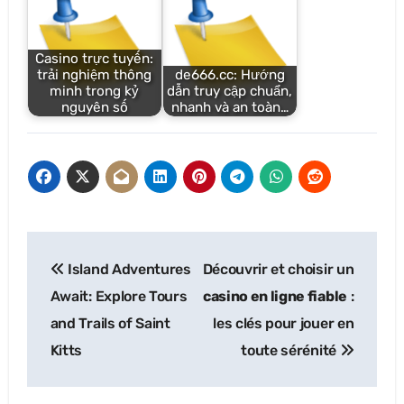
Casino trực tuyến:
trải nghiệm thông
de666.cc: Hướng
minh trong kỷ
dẫn truy cập chuẩn,
nguyên số
nhanh và an toàn…
Post
Island Adventures
Découvrir et choisir un
navigation
Await: Explore Tours
casino en ligne fiable
:
and Trails of Saint
les clés pour jouer en
Kitts
toute sérénité