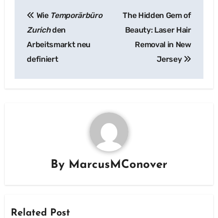
Post
Wie
Temporärbüro
The Hidden Gem of
navigation
Zurich
den
Beauty: Laser Hair
Arbeitsmarkt neu
Removal in New
definiert
Jersey
By
MarcusMConover
Related Post