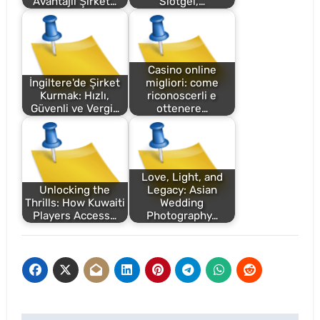
Avantajlı Şirket…
Slotgel,…
Casino online
İngiltere'de Şirket
migliori: come
Kurmak: Hızlı,
riconoscerli e
Güvenli ve Vergi…
ottenere…
Love, Light, and
Unlocking the
Legacy: Asian
Thrills: How Kuwaiti
Wedding
Players Access…
Photography…