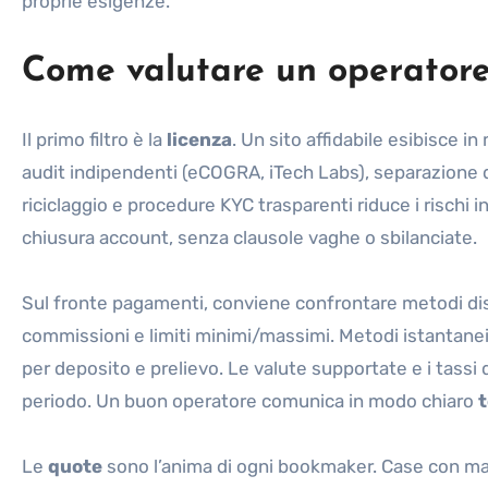
proprie esigenze.
Come valutare un operatore:
Il primo filtro è la
licenza
. Un sito affidabile esibisce i
audit indipendenti (eCOGRA, iTech Labs), separazione dei
riciclaggio e procedure KYC trasparenti riduce i rischi i
chiusura account, senza clausole vaghe o sbilanciate.
Sul fronte pagamenti, conviene confrontare metodi disponi
commissioni e limiti minimi/massimi. Metodi istantanei f
per deposito e prelievo. Le valute supportate e i tass
periodo. Un buon operatore comunica in modo chiaro
t
Le
quote
sono l’anima di ogni bookmaker. Case con marg