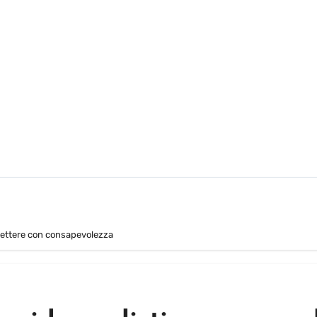
mettere con consapevolezza