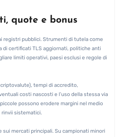
ti, quote e bonus
ai registri pubblici. Strumenti di tutela come
i certificati TLS aggiornati, politiche anti
are limiti operativi, paesi esclusi e regole di
 criptovalute), tempi di accredito,
entuali costi nascosti e l’uso della stessa via
e piccole possono erodere margini nel medio
rinvii sistematici.
 sui mercati principali. Su campionati minori