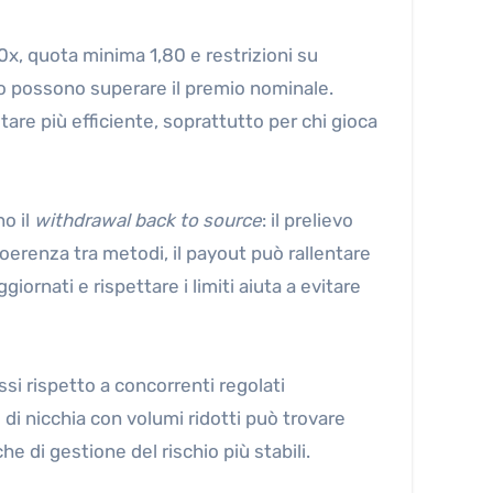
0x, quota minima 1,80 e restrizioni su
fitto possono superare il premio nominale.
tare più efficiente, soprattutto per chi gioca
o il
withdrawal back to source
: il prelievo
oerenza tra metodi, il payout può rallentare
iornati e rispettare i limiti aiuta a evitare
assi rispetto a concorrenti regolati
di nicchia con volumi ridotti può trovare
he di gestione del rischio più stabili.