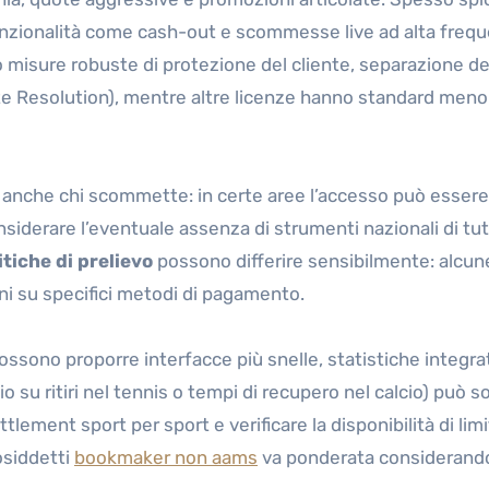
a funzionalità come cash-out e scommesse live ad alta frequ
isure robuste di protezione del cliente, separazione dei 
 Resolution), mentre altre licenze hanno standard meno es
 anche chi scommette: in certe aree l’accesso può essere l
considerare l’eventuale assenza di strumenti nazionali di tu
itiche di prelievo
possono differire sensibilmente: alcun
oni su specifici metodi di pagamento.
ossono proporre interfacce più snelle, statistiche integrat
 su ritiri nel tennis o tempi di recupero nel calcio) può 
ement sport per sport e verificare la disponibilità di limi
osiddetti
bookmaker non aams
va ponderata considerando