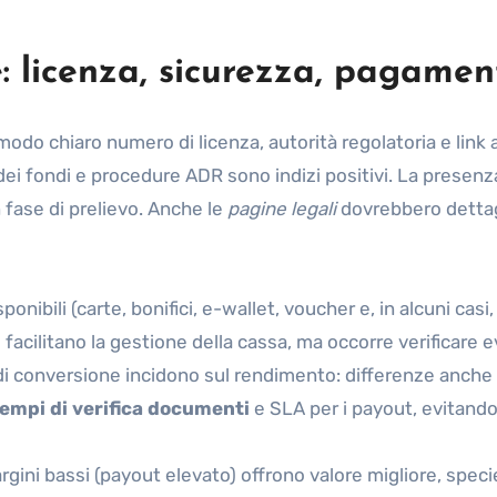
 licenza, sicurezza, pagamen
n modo chiaro numero di licenza, autorità regolatoria e link 
 fondi e procedure ADR sono indizi positivi. La presenza d
n fase di prelievo. Anche le
pagine legali
dovrebbero dettagli
bili (carte, bonifici, e-wallet, voucher e, in alcuni casi,
acilitano la gestione della cassa, ma occorre verificare ev
i di conversione incidono sul rendimento: differenze anch
empi di verifica documenti
e SLA per i payout, evitando 
ini bassi (payout elevato) offrono valore migliore, specie