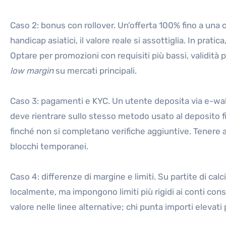
Caso 2: bonus con rollover. Un’offerta 100% fino a una 
handicap asiatici, il valore reale si assottiglia. In prati
Optare per promozioni con requisiti più bassi, validità 
low margin
su mercati principali.
Caso 3: pagamenti e KYC. Un utente deposita via e-wall
deve rientrare sullo stesso metodo usato al deposito fi
finché non si completano verifiche aggiuntive. Tenere all
blocchi temporanei.
Caso 4: differenze di margine e limiti. Su partite di calc
localmente, ma impongono limiti più rigidi ai conti con
valore nelle linee alternative; chi punta importi elevati 