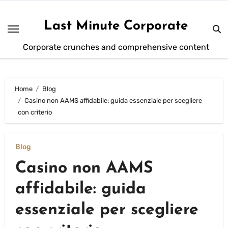
Skip
to
Last Minute Corporate
content
Corporate crunches and comprehensive content
Home
Blog
Casino non AAMS affidabile: guida essenziale per scegliere
con criterio
Blog
Casino non AAMS
affidabile: guida
essenziale per scegliere