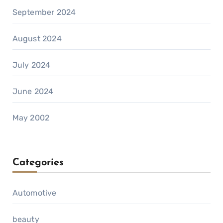
September 2024
August 2024
July 2024
June 2024
May 2002
Categories
Automotive
beauty