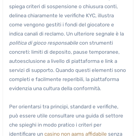
spiega criteri di sospensione o chiusura conti,
delinea chiaramente le verifiche KYC, illustra
come vengono gestiti i fondi del giocatore e
indica canali di reclamo. Un ulteriore segnale è la
politica di gioco responsabile
con strumenti
concreti: limiti di deposito, pause temporanee,
autoesclusione a livello di piattaforma e link a
servizi di supporto. Quando questi elementi sono
completi e facilmente reperibili, la piattaforma
evidenzia una cultura della conformità.
Per orientarsi tra principi, standard e verifiche,
può essere utile consultare una guida di settore
che spieghi in modo pratico i criteri per
identificare un
casino non aams affidabile
senza