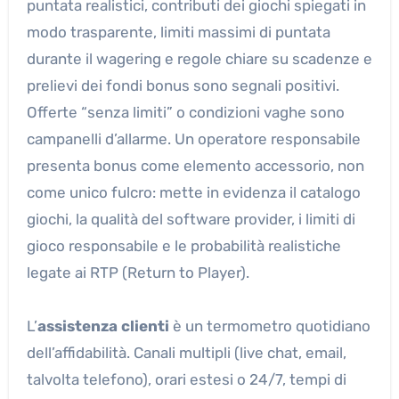
puntata realistici, contributi dei giochi spiegati in
modo trasparente, limiti massimi di puntata
durante il wagering e regole chiare su scadenze e
prelievi dei fondi bonus sono segnali positivi.
Offerte “senza limiti” o condizioni vaghe sono
campanelli d’allarme. Un operatore responsabile
presenta bonus come elemento accessorio, non
come unico fulcro: mette in evidenza il catalogo
giochi, la qualità del software provider, i limiti di
gioco responsabile e le probabilità realistiche
legate ai RTP (Return to Player).
L’
assistenza clienti
è un termometro quotidiano
dell’affidabilità. Canali multipli (live chat, email,
talvolta telefono), orari estesi o 24/7, tempi di