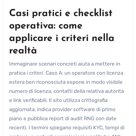
Casi pratici e checklist
operativa: come
applicare i criteri nella
realtà
Immaginare scenari concreti aiuta a mettere in
pratica i criteri. Caso A: un operatore con licenza
estera ben riconosciuta espone in modo visibile
numero di licenza, contatti della relativa autorità
e link verificabili. Il sito utilizza crittografia
aggiornata, indica provider software di primo
piano e pubblica report di audit RNG con date
recenti. I termini spiegano requisiti KYC, tempi di