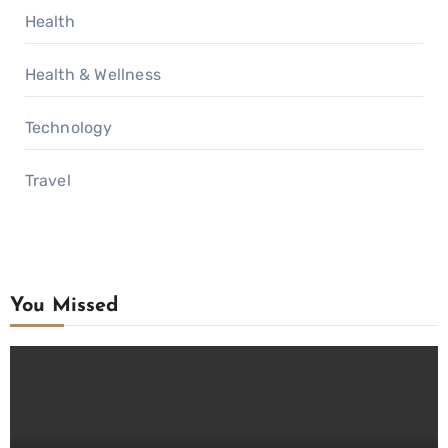
Health
Health & Wellness
Technology
Travel
You Missed