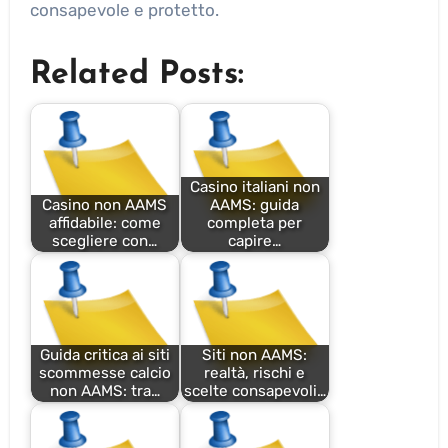
consapevole e protetto.
Related Posts:
Casino italiani non
Casino non AAMS
AAMS: guida
affidabile: come
completa per
scegliere con…
capire…
Guida critica ai siti
Siti non AAMS:
scommesse calcio
realtà, rischi e
non AAMS: tra…
scelte consapevoli…