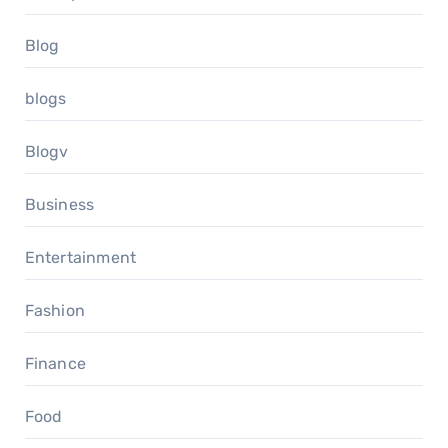
Blog
blogs
Blogv
Business
Entertainment
Fashion
Finance
Food