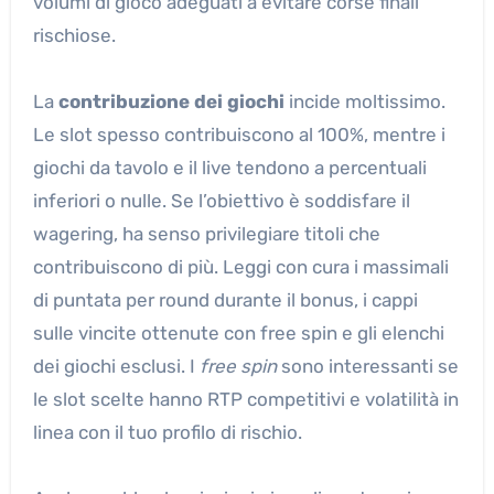
volumi di gioco adeguati a evitare corse finali
rischiose.
La
contribuzione dei giochi
incide moltissimo.
Le slot spesso contribuiscono al 100%, mentre i
giochi da tavolo e il live tendono a percentuali
inferiori o nulle. Se l’obiettivo è soddisfare il
wagering, ha senso privilegiare titoli che
contribuiscono di più. Leggi con cura i massimali
di puntata per round durante il bonus, i cappi
sulle vincite ottenute con free spin e gli elenchi
dei giochi esclusi. I
free spin
sono interessanti se
le slot scelte hanno RTP competitivi e volatilità in
linea con il tuo profilo di rischio.