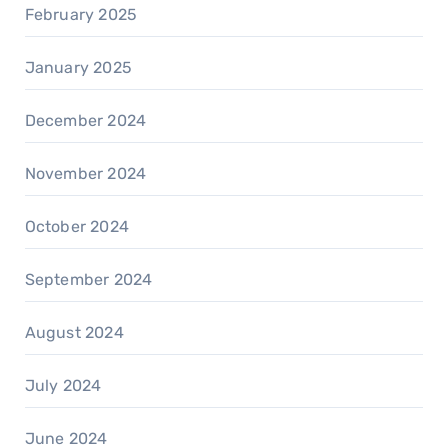
February 2025
January 2025
December 2024
November 2024
October 2024
September 2024
August 2024
July 2024
June 2024