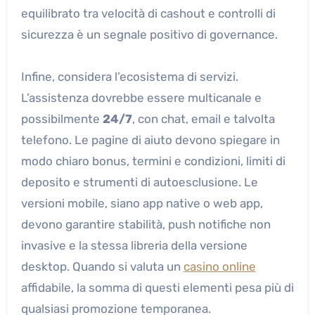
equilibrato tra velocità di cashout e controlli di
sicurezza è un segnale positivo di governance.
Infine, considera l’ecosistema di servizi.
L’assistenza dovrebbe essere multicanale e
possibilmente
24/7
, con chat, email e talvolta
telefono. Le pagine di aiuto devono spiegare in
modo chiaro bonus, termini e condizioni, limiti di
deposito e strumenti di autoesclusione. Le
versioni mobile, siano app native o web app,
devono garantire stabilità, push notifiche non
invasive e la stessa libreria della versione
desktop. Quando si valuta un
casino online
affidabile, la somma di questi elementi pesa più di
qualsiasi promozione temporanea.