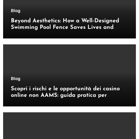
Blog
Beyond Aesthetics: How a Well-Designed
Swimming Pool Fence Saves Lives and
Enhances Your Outdoor Space
Blog
Scopri i rischi e le opportunità dei casino
online non AAMS: guida pratica per
giocatori italiani