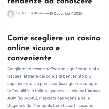
tendenze da conoscere
By
MarcusMConover
December 7, 2025
Come scegliere un casino
online sicuro e
conveniente
Scegliere un
casino online
non significa soltanto
lasciarsi attrarre dal bonus di benvenuto più
appariscente. La prima verifica riguarda sempre
l’affidabilità: in Italia la garanzia si chiama
licenza
ADM
(ex AAMS), rilasciata dall’Agenzia delle
Dogane e dei Monopoli. Questa certificazione