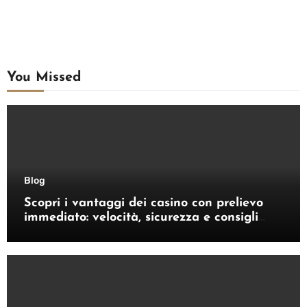
You Missed
Blog
Scopri i vantaggi dei casino con prelievo
immediato: velocità, sicurezza e consigli
pratici