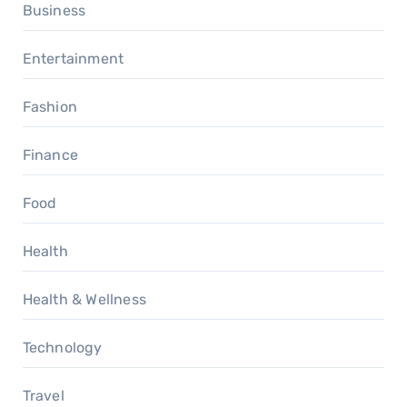
Business
Entertainment
Fashion
Finance
Food
Health
Health & Wellness
Technology
Travel