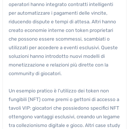
operatori hanno integrato contratti intelligenti
per automatizzare i pagamenti delle vincite,
riducendo dispute e tempi di attesa. Altri hanno
creato economie interne con token proprietari
che possono essere scommessi, scambiati o
utilizzati per accedere a eventi esclusivi. Queste
soluzioni hanno introdotto nuovi modelli di
monetizzazione e relazioni più dirette con la
community di giocatori.
Un esempio pratico è l'utilizzo dei token non
fungibili (NFT) come premi o gettoni di accesso a
tavoli VIP: giocatori che possiedono specifici NFT
ottengono vantaggi esclusivi, creando un legame
tra collezionismo digitale e gioco. Altri case study