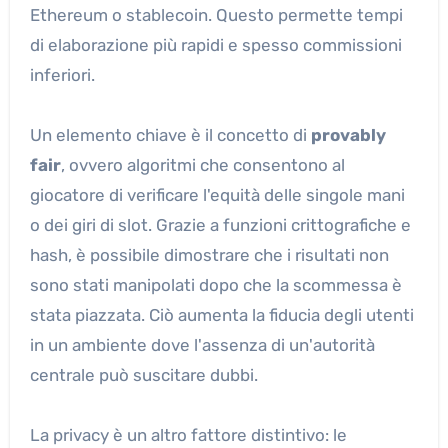
Ethereum o stablecoin. Questo permette tempi
di elaborazione più rapidi e spesso commissioni
inferiori.
Un elemento chiave è il concetto di
provably
fair
, ovvero algoritmi che consentono al
giocatore di verificare l'equità delle singole mani
o dei giri di slot. Grazie a funzioni crittografiche e
hash, è possibile dimostrare che i risultati non
sono stati manipolati dopo che la scommessa è
stata piazzata. Ciò aumenta la fiducia degli utenti
in un ambiente dove l'assenza di un'autorità
centrale può suscitare dubbi.
La privacy è un altro fattore distintivo: le