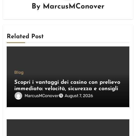
By
MarcusMConover
Related Post
Blog
Scopri i vantaggi dei casino con prelievo
immediato: velocità, sicurezza e consigli
pratici
MarcusMConover
August 7, 2026