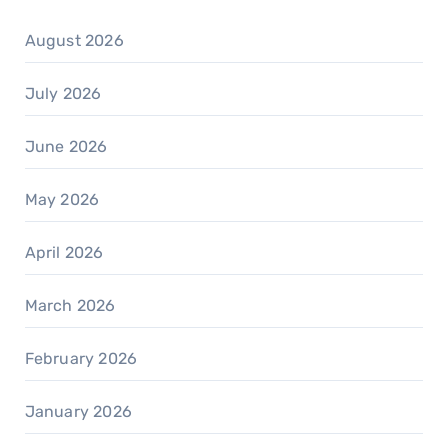
August 2026
July 2026
June 2026
May 2026
April 2026
March 2026
February 2026
January 2026