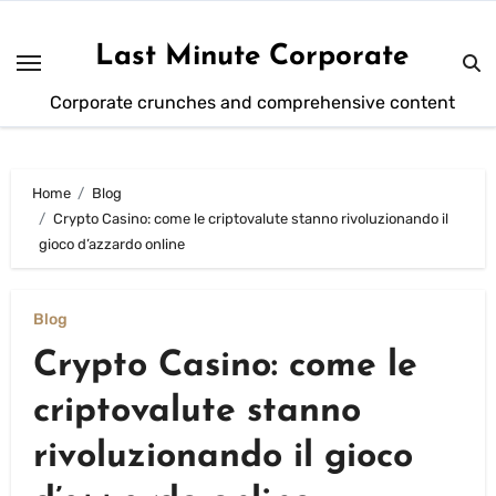
Skip
to
Last Minute Corporate
content
Corporate crunches and comprehensive content
Home
Blog
Crypto Casino: come le criptovalute stanno rivoluzionando il
gioco d’azzardo online
Blog
Crypto Casino: come le
criptovalute stanno
rivoluzionando il gioco