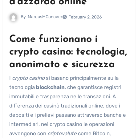
d’azzardo online
By
MarcusMConover
February 2, 2026
Come funzionano i
crypto casino
: tecnologia,
anonimato e sicurezza
I
crypto casino
si basano principalmente sulla
tecnologia
blockchain
, che garantisce registri
immutabili e trasparenza nelle transazioni. A
differenza dei casinò tradizionali online, dove i
depositi e i prelievi passano attraverso banche e
intermediari, nei crypto casino le operazioni
avvengono con
criptovalute
come Bitcoin,