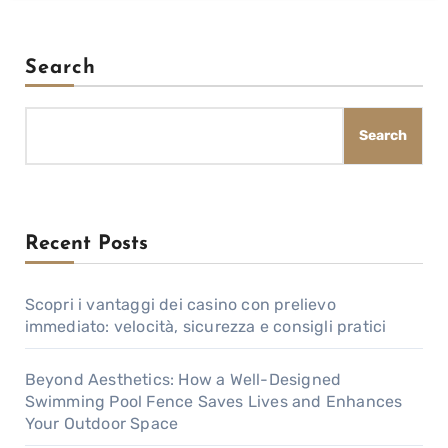
Search
Search
Recent Posts
Scopri i vantaggi dei casino con prelievo
immediato: velocità, sicurezza e consigli pratici
Beyond Aesthetics: How a Well-Designed
Swimming Pool Fence Saves Lives and Enhances
Your Outdoor Space