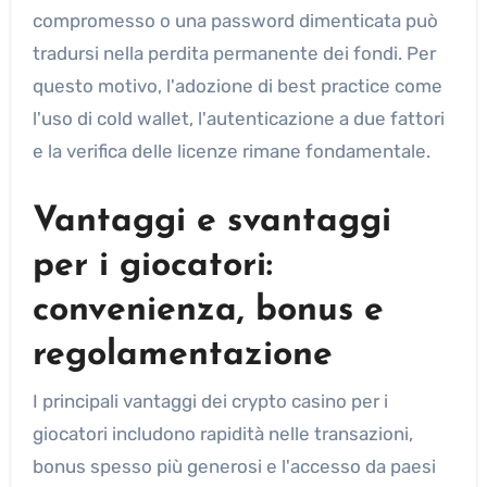
compromesso o una password dimenticata può
tradursi nella perdita permanente dei fondi. Per
questo motivo, l'adozione di best practice come
l'uso di cold wallet, l'autenticazione a due fattori
e la verifica delle licenze rimane fondamentale.
Vantaggi e svantaggi
per i giocatori:
convenienza, bonus e
regolamentazione
I principali vantaggi dei crypto casino per i
giocatori includono rapidità nelle transazioni,
bonus spesso più generosi e l'accesso da paesi