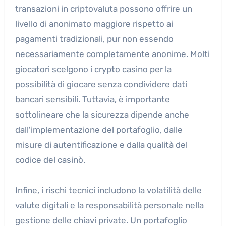
transazioni in criptovaluta possono offrire un
livello di anonimato maggiore rispetto ai
pagamenti tradizionali, pur non essendo
necessariamente completamente anonime. Molti
giocatori scelgono i crypto casino per la
possibilità di giocare senza condividere dati
bancari sensibili. Tuttavia, è importante
sottolineare che la sicurezza dipende anche
dall'implementazione del portafoglio, dalle
misure di autentificazione e dalla qualità del
codice del casinò.
Infine, i rischi tecnici includono la volatilità delle
valute digitali e la responsabilità personale nella
gestione delle chiavi private. Un portafoglio