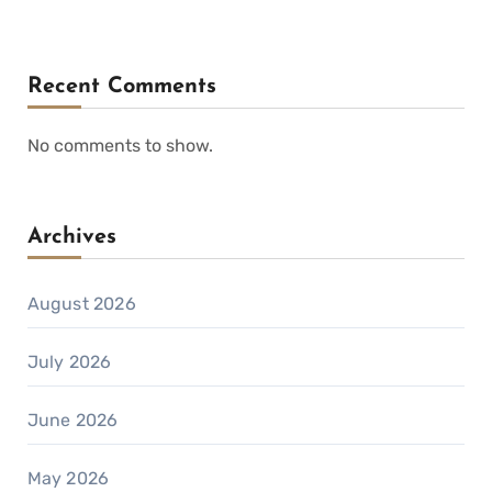
Recent Comments
No comments to show.
Archives
August 2026
July 2026
June 2026
May 2026