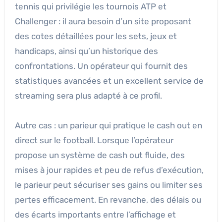
tennis qui privilégie les tournois ATP et
Challenger : il aura besoin d’un site proposant
des cotes détaillées pour les sets, jeux et
handicaps, ainsi qu’un historique des
confrontations. Un opérateur qui fournit des
statistiques avancées et un excellent service de
streaming sera plus adapté à ce profil.
Autre cas : un parieur qui pratique le cash out en
direct sur le football. Lorsque l’opérateur
propose un système de cash out fluide, des
mises à jour rapides et peu de refus d’exécution,
le parieur peut sécuriser ses gains ou limiter ses
pertes efficacement. En revanche, des délais ou
des écarts importants entre l’affichage et