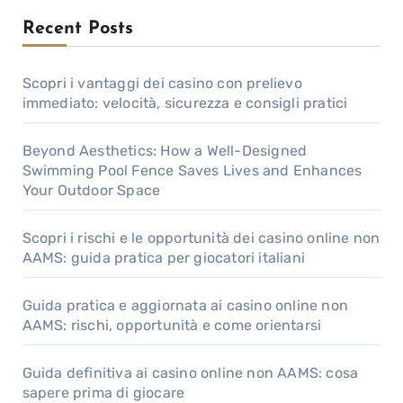
Recent Posts
Scopri i vantaggi dei casino con prelievo
immediato: velocità, sicurezza e consigli pratici
Beyond Aesthetics: How a Well-Designed
Swimming Pool Fence Saves Lives and Enhances
Your Outdoor Space
Scopri i rischi e le opportunità dei casino online non
AAMS: guida pratica per giocatori italiani
Guida pratica e aggiornata ai casino online non
AAMS: rischi, opportunità e come orientarsi
Guida definitiva ai casino online non AAMS: cosa
sapere prima di giocare