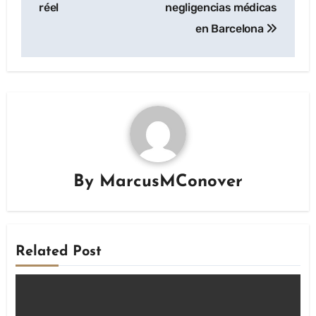
réel
negligencias médicas
en Barcelona
By
MarcusMConover
Related Post