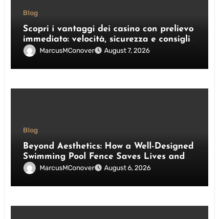
Blog
Scopri i vantaggi dei casino con prelievo
immediato: velocità, sicurezza e consigli
pratici
MarcusMConover
August 7, 2026
Blog
Beyond Aesthetics: How a Well-Designed
Swimming Pool Fence Saves Lives and
Enhances Your Outdoor Space
MarcusMConover
August 6, 2026