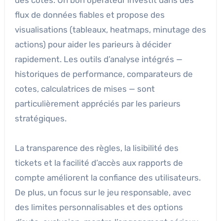
flux de données fiables et propose des
visualisations (tableaux, heatmaps, minutage des
actions) pour aider les parieurs à décider
rapidement. Les outils d’analyse intégrés —
historiques de performance, comparateurs de
cotes, calculatrices de mises — sont
particulièrement appréciés par les parieurs
stratégiques.
La transparence des règles, la lisibilité des
tickets et la facilité d’accès aux rapports de
compte améliorent la confiance des utilisateurs.
De plus, un focus sur le jeu responsable, avec
des limites personnalisables et des options