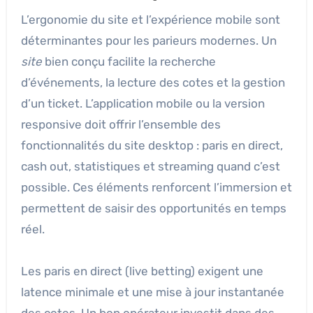
L’ergonomie du site et l’expérience mobile sont
déterminantes pour les parieurs modernes. Un
site
bien conçu facilite la recherche
d’événements, la lecture des cotes et la gestion
d’un ticket. L’application mobile ou la version
responsive doit offrir l’ensemble des
fonctionnalités du site desktop : paris en direct,
cash out, statistiques et streaming quand c’est
possible. Ces éléments renforcent l’immersion et
permettent de saisir des opportunités en temps
réel.
Les paris en direct (live betting) exigent une
latence minimale et une mise à jour instantanée
des cotes. Un bon opérateur investit dans des