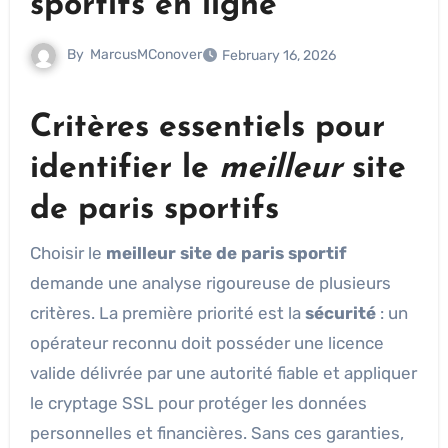
sportifs en ligne
By
MarcusMConover
February 16, 2026
Critères essentiels pour
identifier le
meilleur
site
de paris sportifs
Choisir le
meilleur site de paris sportif
demande une analyse rigoureuse de plusieurs
critères. La première priorité est la
sécurité
: un
opérateur reconnu doit posséder une licence
valide délivrée par une autorité fiable et appliquer
le cryptage SSL pour protéger les données
personnelles et financières. Sans ces garanties,