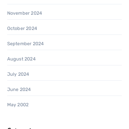
November 2024
October 2024
September 2024
August 2024
July 2024
June 2024
May 2002