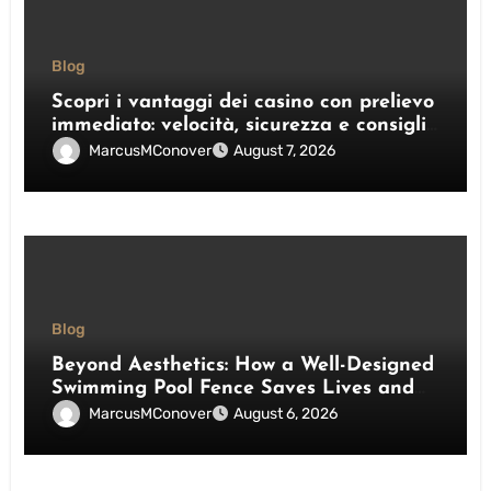
Blog
Scopri i vantaggi dei casino con prelievo
immediato: velocità, sicurezza e consigli
pratici
MarcusMConover
August 7, 2026
Blog
Beyond Aesthetics: How a Well-Designed
Swimming Pool Fence Saves Lives and
Enhances Your Outdoor Space
MarcusMConover
August 6, 2026