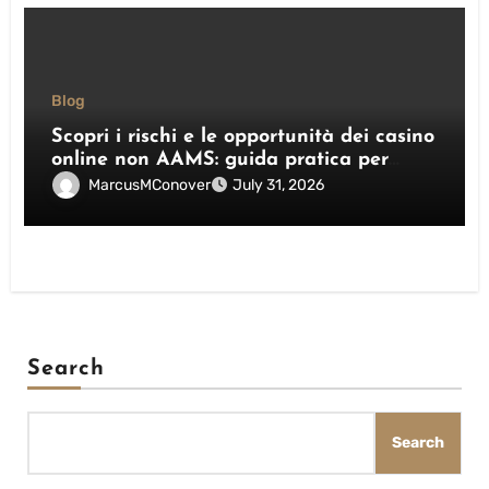
Blog
Scopri i rischi e le opportunità dei casino
online non AAMS: guida pratica per
giocatori italiani
MarcusMConover
July 31, 2026
Search
Search