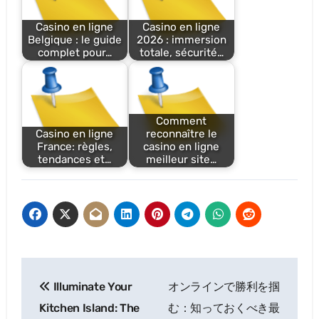
Casino en ligne
Casino en ligne
Belgique : le guide
2026 : immersion
complet pour…
totale, sécurité…
Comment
Casino en ligne
reconnaître le
France: règles,
casino en ligne
tendances et…
meilleur site…
Post
Illuminate Your
オンラインで勝利を掴
navigation
Kitchen Island: The
む：知っておくべき最