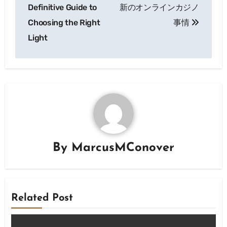
Definitive Guide to
新のオンラインカジノ
Choosing the Right
事情
Light
By
MarcusMConover
Related Post