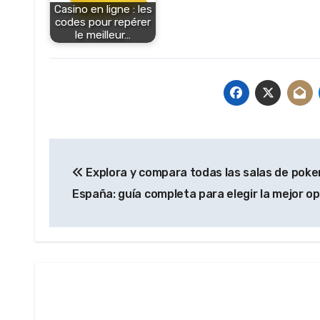
Casino en ligne : les
codes pour repérer
le meilleur…
Post
Explora y compara todas las salas de poker
navigation
España: guía completa para elegir la mejor o