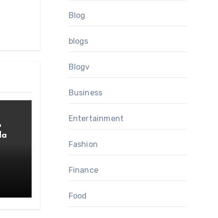
Blog
blogs
Blogv
Business
Entertainment
o
da
Fashion
Finance
Food