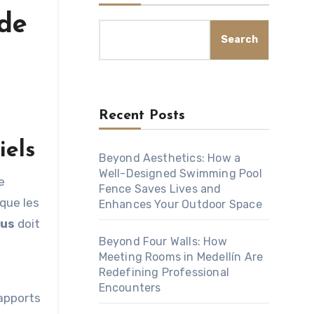
ide
Search
Recent Posts
iels
Beyond Aesthetics: How a
Well-Designed Swimming Pool
e
Fence Saves Lives and
 que les
Enhances Your Outdoor Space
us
doit
Beyond Four Walls: How
Meeting Rooms in Medellín Are
Redefining Professional
Encounters
rapports