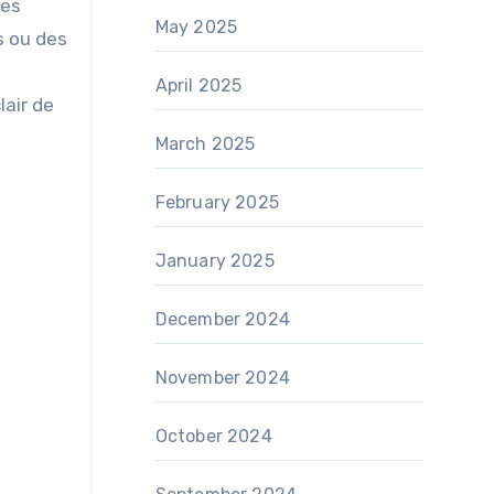
res
May 2025
s ou des
April 2025
lair de
March 2025
February 2025
January 2025
December 2024
November 2024
October 2024