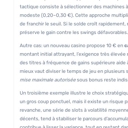
tactique consiste à sélectionner des machines à 
modeste (0,20–0,30 €). Cette approche multipli
de franchir le seuil. Si le solde croît rapidemen
préserve le gain contre les swings défavorables.
Autre cas: un nouveau casino propose 10 € en
c
montant initial attrayant, l’exigence très élevée
des titres à fréquence de gains supérieure aide à 
mieux vaut diviser le temps de jeu en plusieurs s
mise maximale autorisée
sous bonus reste indisp
Un troisième exemple illustre le choix stratégique
un gros coup ponctuel, mais il existe un risque 
revanche, une série de slots à volatilité moyen
décents, tend à stabiliser le parcours d’accumula
contribue à lisser la variance, tout en restant d