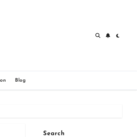
ion
Blog
Search