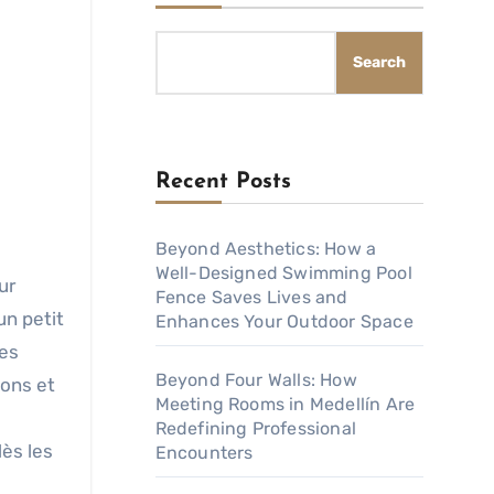
Search
Recent Posts
Beyond Aesthetics: How a
Well-Designed Swimming Pool
ur
Fence Saves Lives and
un petit
Enhances Your Outdoor Space
des
Beyond Four Walls: How
ions et
Meeting Rooms in Medellín Are
Redefining Professional
dès les
Encounters