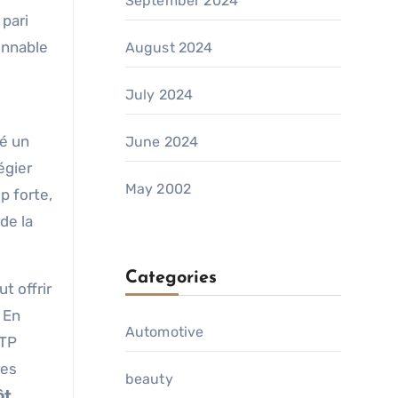
September 2024
 pari
onnable
August 2024
July 2024
é un
June 2024
égier
May 2002
p forte,
de la
Categories
t offrir
 En
Automotive
RTP
res
beauty
ôt
.