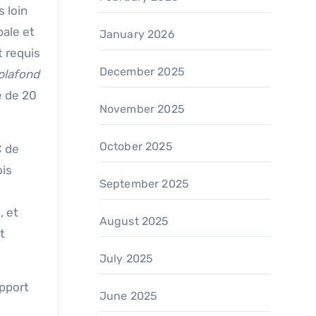
s loin
ale et
January 2026
t requis
December 2025
plafond
e de 20
November 2025
October 2025
€ de
ois
September 2025
, et
August 2025
t
July 2025
upport
June 2025