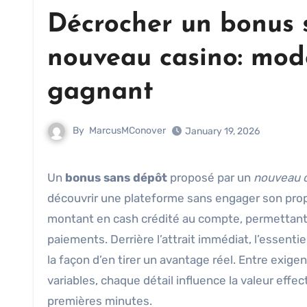
Décrocher un bonus 
nouveau casino: mode
gagnant
By
MarcusMConover
January 19, 2026
Un
bonus sans dépôt
proposé par un
nouveau 
découvrir une plateforme sans engager son pro
montant en cash crédité au compte, permettant de
paiements. Derrière l’attrait immédiat, l’essen
la façon d’en tirer un avantage réel. Entre exige
variables, chaque détail influence la valeur effec
premières minutes.