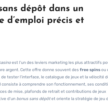
sans dépôt dans un
 d’emploi précis et
casino
est l’un des leviers marketing les plus attractifs po
pre argent. Cette offre donne souvent des
free spins
ou 
 tester l’interface, le catalogue de jeux et la vélocité 
tiel consiste à comprendre son fonctionnement, ses condit
nces de mise, plafonds de retrait et contributions de jeux
tive d’un
bonus sans dépôt
et oriente la stratégie de jeu 