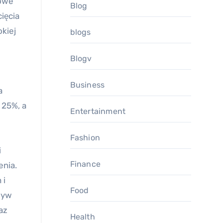
towe
Blog
ięcia
kiej
blogs
Blogv
Business
a
 25%, a
Entertainment
Fashion
i
Finance
enia.
 i
Food
zyw
az
Health