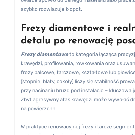
twarde spoiwo do danego materiału albo praca z
szybko rozwiązuje kłopot.
Frezy diamentowe i realn
detalu po renowację pos
Frezy diamentowe
to kategoria łącząca precyz
krawędzi, profilowania, rowkowania oraz usuwani
frezy palcowe, tarczowe, kształtowe lub gło
(stopnie, blaty, cokoły) liczy się stabilność pro
przy nacinaniu bruzd pod instalacje – kluczowa
Zbyt agresywny atak krawędzi może wywołać drga
na powierzchni.
W praktyce renowacyjnej frezy i tarcze segmen