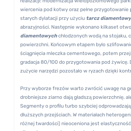
realizacji: modernizacja wielopoziomowego parki
wiercenia pod kotwy oraz pełne przygotowanie 
starych dylatacji przy użyciu
tarcz diamentow
abrazyjności. Następnie wykonano kilkaset ot
diamentowych
chłodzonych wodą na stojaku, c
powierzchni. Końcowym etapem było szlifowani
ściągnięcia mleczka cementowego, potem przejś
gradacja 80/100 do przygotowania pod żywicę. Dzi
zużycie narzędzi pozostało w ryzach dzięki kon
Przy wyborze frezów warto zwrócić uwagę na g
drobniejsze ziarno dają gładszą powierzchnię, 
Segmenty o profilu turbo szybciej odprowadzają 
dłuższych przejściach. W materiałach heteroge
różnej twardości) nieoceniona jest elastyczność