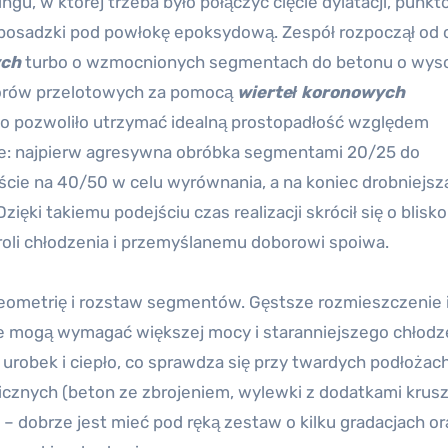
ngu, w której trzeba było połączyć cięcie dylatacji, punk
posadzki pod powłokę epoksydową. Zespół rozpoczął od c
ych
turbo o wzmocnionych segmentach do betonu o wyso
worów przelotowych za pomocą
wierteł koronowych
o pozwoliło utrzymać idealną prostopadłość względem
e: najpierw agresywna obróbka segmentami 20/25 do
cie na 40/50 w celu wyrównania, a na koniec drobniejsz
ęki takiemu podejściu czas realizacji skrócił się o blisko
troli chłodzenia i przemyślanemu doborowi spoiwa.
eometrię i rozstaw segmentów. Gęstsze rozmieszczenie 
ale mogą wymagać większej mocy i staranniejszego chłodz
urobek i ciepło, co sprawdza się przy twardych podłożach
nicznych (beton ze zbrojeniem, wylewki z dodatkami krus
 – dobrze jest mieć pod ręką zestaw o kilku gradacjach or