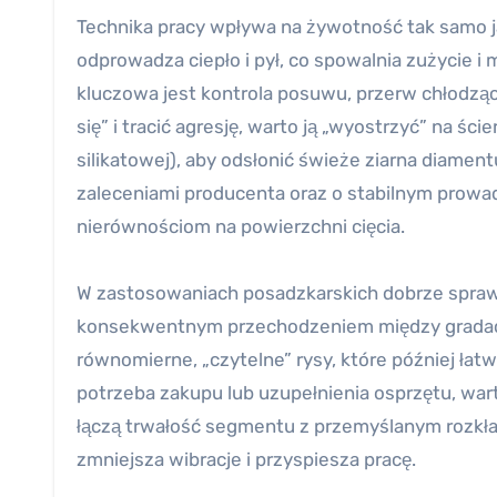
Technika pracy wpływa na żywotność tak samo ja
odprowadza ciepło i pył, co spowalnia zużycie i
kluczowa jest kontrola posuwu, przerw chłodzący
się” i tracić agresję, warto ją „wyostrzyć” na śc
silikatowej), aby odsłonić świeże ziarna diamen
zaleceniami producenta oraz o stabilnym prowad
nierównościom na powierzchni cięcia.
W zastosowaniach posadzkarskich dobrze sprawd
konsekwentnym przechodzeniem między gradacjam
równomierne, „czytelne” rysy, które później ła
potrzeba zakupu lub uzupełnienia osprzętu, war
łączą trwałość segmentu z przemyślanym rozkł
zmniejsza wibracje i przyspiesza pracę.