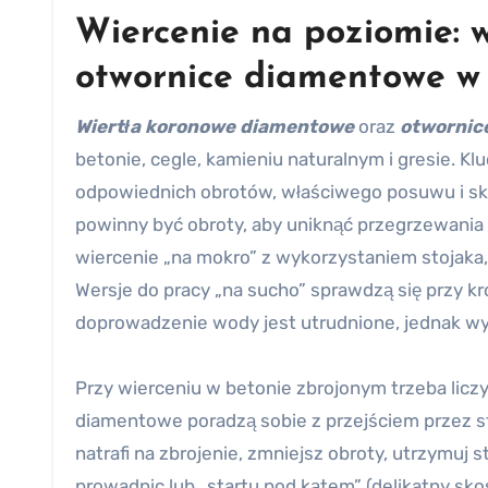
Wiercenie na poziomie: 
otwornice diamentowe w
Wiertła koronowe diamentowe
oraz
otwornic
betonie, cegle, kamieniu naturalnym i gresie. K
odpowiednich obrotów, właściwego posuwu i sku
powinny być obroty, aby uniknąć przegrzewania 
wiercenie „na mokro” z wykorzystaniem stojaka,
Wersje do pracy „na sucho” sprawdzą się przy kr
doprowadzenie wody jest utrudnione, jednak w
Przy wierceniu w betonie zbrojonym trzeba licz
diamentowe poradzą sobie z przejściem przez sta
natrafi na zbrojenie, zmniejsz obroty, utrzymuj st
prowadnic lub „startu pod kątem” (delikatny skos