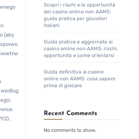
Scopri i rischi e le opportunità
sywnego
dei casino online non AAMS:
guida pratica per giocatori
on
italiani
o (aby
Guida pratica e aggiornata ai
e spoiwo
casino online non AAMS: rischi,
 świetne
opportunità e come orientarsi
Guida definitiva ai casino
online non AAMS: cosa sapere
o
prima di giocare
e według
wego;
ywice.
Recent Comments
 PCD,
No comments to show.