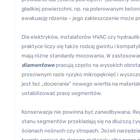
gładkiej powierzchni, np. na polerowanym beto
ewakuację rdzenia – jego zakleszczenie może p
Dla elektryków, instalatorów HVAC czy hydraulik
praktyce liczy się także rodzaj gwintu i kompat
mają różne standardy mocowania. W zastosowan
diamentowe
pracują często na wysokich obrota
przeciwnym razie ryzyko mikropęknięć i wyszcz
jest też „docieranie” nowego wiertła na materia
ustabilizować pracę segmentów.
Konserwacja nie powinna być zaniedbywana. Regu
stanu segmentów przekładają się na dłuższą ż
ścianach nośnych czy stropach. Jeżeli narzędzi