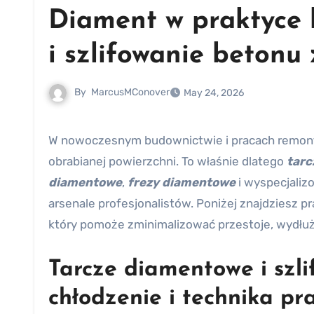
Diament w praktyce b
i szlifowanie betonu
By
MarcusMConover
May 24, 2026
W nowoczesnym budownictwie i pracach remontowych kluczowa jest efektywność oraz powtarzalna jakość
obrabianej powierzchni. To właśnie dlatego
tarc
diamentowe
,
frezy diamentowe
i wyspecjali
arsenale profesjonalistów. Poniżej znajdziesz p
który pomoże zminimalizować przestoje, wydłuż
Tarcze diamentowe i szl
chłodzenie i technika pr