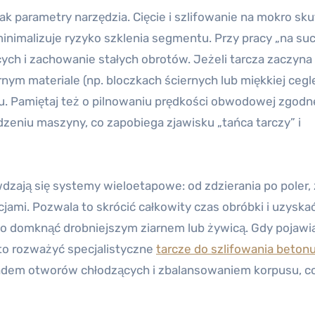
k parametry narzędzia. Cięcie i szlifowanie na mokro sk
 minimalizuje ryzyko szklenia segmentu. Przy pracy „na su
ch i zachowanie stałych obrotów. Jeżeli tarcza zaczyna 
iernym materiale (np. bloczkach ściernych lub miękkiej cegl
tu. Pamiętaj też o pilnowaniu prędkości obwodowej zgodne
zeniu maszyny, co zapobiega zjawisku „tańca tarczy” i
zają się systemy wieloetapowe: od zdzierania po poler, 
i. Pozwala to skrócić całkowity czas obróbki i uzyska
two domknąć drobniejszym ziarnem lub żywicą. Gdy pojawia
to rozważyć specjalistyczne
tarcze do szlifowania beton
adem otworów chłodzących i zbalansowaniem korpusu, c