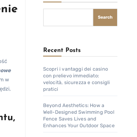
enie
Search
Recent Posts
Scopri i vantaggi dei casino
nowe
con prelievo immediato:
em w
velocità, sicurezza e consigli
ędzi,
pratici
Beyond Aesthetics: How a
Well-Designed Swimming Pool
ntu,
Fence Saves Lives and
Enhances Your Outdoor Space