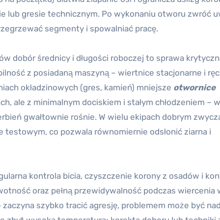
nie lub gresie technicznym. Po wykonaniu otworu zwróć 
rzegrzewać segmenty i spowalniać pracę.
ów dobór średnicy i długości roboczej to sprawa krytyczn
ybilność z posiadaną maszyną – wiertnice stacjonarne i rę
iach okładzinowych (gres, kamień) mniejsze
otwornice
ch, ale z minimalnym dociskiem i stałym chłodzeniem – 
erbień gwałtownie rośnie. W wielu ekipach dobrym zwyc
le testowym, co pozwala równomiernie odsłonić ziarna i
larna kontrola bicia, czyszczenie korony z osadów i kon
ywotność oraz pełną przewidywalność podczas wiercenia 
e zaczyna szybko tracić agresję, problemem może być na