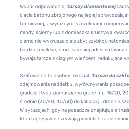
Wybór odpowiedniej
tarczy diamentowej
zaczy
cięcia betonu zbrojonego najlepiej sprawdzają
termicznej, z wyraźnymi szczelinami kompensac
młody, ścierny lub z domieszką kruszywa kwa
ziarno nie wykruszało się zbyt szybko), natomia
bardziej miękkie, które szybciej odsłania świeże
bywają tarcze z ciągłym wieńcem, redukujące w
Szlifowanie to osobny rozdział.
Tarcze do szli
zdejmowania naddatku, wyrównywania posadzek 
gradacji i typu ziarna: ziarna grube (np. 16/20
średnie (30/40, 40/50) do kalibracji; drobniejs
W sytuacjach, gdy na posadzce znajdują się tru
które agresywnie zrywają powłoki bez zalepiania