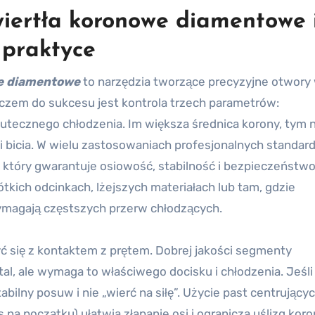
wiertła koronowe diamentowe 
 praktyce
e diamentowe
to narzędzia tworzące precyzyjne otwory
luczem do sukcesu jest kontrola trzech parametrów:
tecznego chłodzenia. Im większa średnica korony, tym 
i bicia. W wielu zastosowaniach profesjonalnych standar
 który gwarantuje osiowość, stabilność i bezpieczeństwo
ótkich odcinkach, lżejszych materiałach lub tam, gdzie
ymagają częstszych przerw chłodzących.
yć się z kontaktem z prętem. Dobrej jakości segmenty
l, ale wymaga to właściwego docisku i chłodzenia. Jeśli 
abilny posuw i nie „wierć na siłę”. Użycie past centrującyc
 na początku) ułatwia złapanie osi i ogranicza uślizg kor