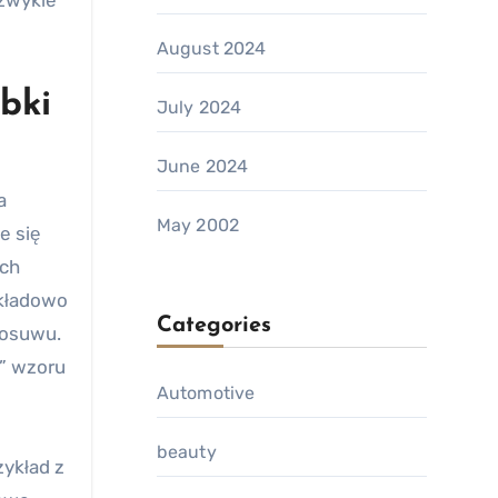
 zwykle
August 2024
bki
July 2024
June 2024
a
May 2002
e się
ych
ykładowo
Categories
posuwu.
e” wzoru
Automotive
beauty
ykład z