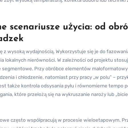
e zbyt wysoką temperaturą; korekta doboru lub techniki
e scenariusze użycia: od obró
adzek
ję z wysoką wydajnością. Wykorzystuje się je do fazowani
a lokalnych nierówności. W zależności od projektu stosuj
wice segmentowe. Przy obróbce elementów małoformatow
wadzenia i chłodzenie, natomiast przy pracy „w polu” – prz
 jest także kontrola odsysania pyłu i równomierne tempo 
nia, które przełożą się na wykruszanie naroży lub „bici
towe często współpracują w procesie wieloetapowym. Prz