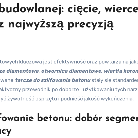
udowlanej: cięcie, wierc
 z najwyższą precyzją
ze diamentowe
,
otwornice diamentowe
,
wiertła koro
zowane
tarcze do szlifowania betonu
stały się standard
raktyczny przewodnik po doborze i użytkowaniu tych narz
yć żywotność osprzętu i podnieść jakość wykończenia.
ifowanie betonu: dobór segme
acy