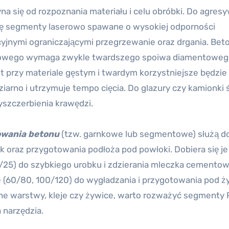
na się od rozpoznania materiału i celu obróbki. Do agre
 się segmenty laserowo spawane o wysokiej odporności
yjnymi ograniczającymi przegrzewanie oraz drgania. Bet
rcowego wymaga zwykle twardszego spoiwa diamentoweg
st przy materiale gęstym i twardym korzystniejsze będzi
 ziarno i utrzymuje tempo cięcia. Do glazury czy kamionki
yszczerbienia krawędzi.
fowania betonu
(tzw. garnkowe lub segmentowe) służą d
oraz przygotowania podłoża pod powłoki. Dobiera się j
, 20/25) do szybkiego urobku i zdzierania mleczka cemento
ze (60/80, 100/120) do wygładzania i przygotowania pod ż
dne warstwy, kleje czy żywice, warto rozważyć segmenty
 narzędzia.