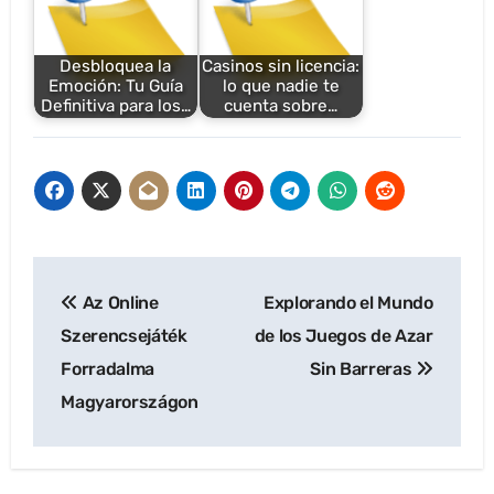
Desbloquea la
Casinos sin licencia:
Emoción: Tu Guía
lo que nadie te
Definitiva para los…
cuenta sobre…
Post
Az Online
Explorando el Mundo
navigation
Szerencsejáték
de los Juegos de Azar
Forradalma
Sin Barreras
Magyarországon