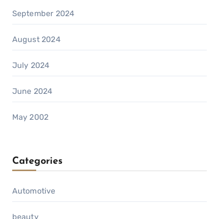
September 2024
August 2024
July 2024
June 2024
May 2002
Categories
Automotive
beauty