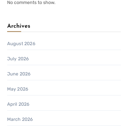
No comments to show.
Archives
August 2026
July 2026
June 2026
May 2026
April 2026
March 2026