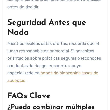
antes de decidir.
Seguridad Antes que
Nada
Mientras evalúas estas ofertas, recuerda que el
juego responsable es primordial. Si necesitas
orientación sobre prácticas seguras o reconoces
conductas de riesgo, encuentra apoyo
especializado en
bonos de bienvenida casas de
apuestas
.
FAQs Clave
¿Puedo combinar múltiples