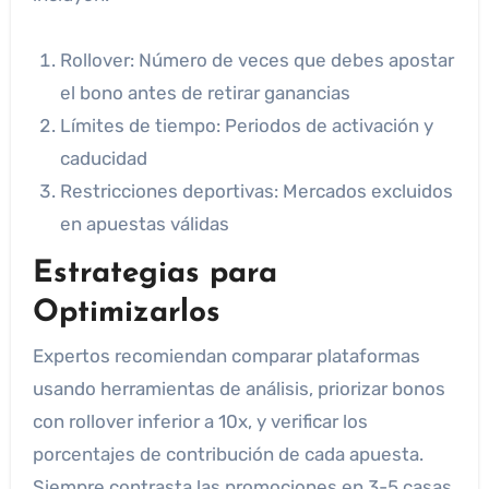
Rollover: Número de veces que debes apostar
el bono antes de retirar ganancias
Límites de tiempo: Periodos de activación y
caducidad
Restricciones deportivas: Mercados excluidos
en apuestas válidas
Estrategias para
Optimizarlos
Expertos recomiendan comparar plataformas
usando herramientas de análisis, priorizar bonos
con rollover inferior a 10x, y verificar los
porcentajes de contribución de cada apuesta.
Siempre contrasta las promociones en 3-5 casas