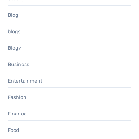
Blog
blogs
Blogv
Business
Entertainment
Fashion
Finance
Food