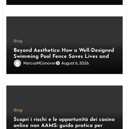
Blog
Beyond Aesthetics: How a Well-Designed
Swimming Pool Fence Saves Lives and
Enhances Your Outdoor Space
MarcusMConover
August 6, 2026
Blog
Scopri i rischi e le opportunità dei casino
online non AAMS: guida pratica per