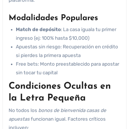
Modalidades Populares
Match de depósito
: La casa iguala tu primer
ingreso (ej: 100% hasta $10,000)
Apuestas sin riesgo: Recuperación en crédito
si pierdes la primera apuesta
Free bets: Monto preestablecido para apostar
sin tocar tu capital
Condiciones Ocultas en
la Letra Pequeña
No todos los
bonos de bienvenida casas de
apuestas
funcionan igual. Factores críticos
incluyen: