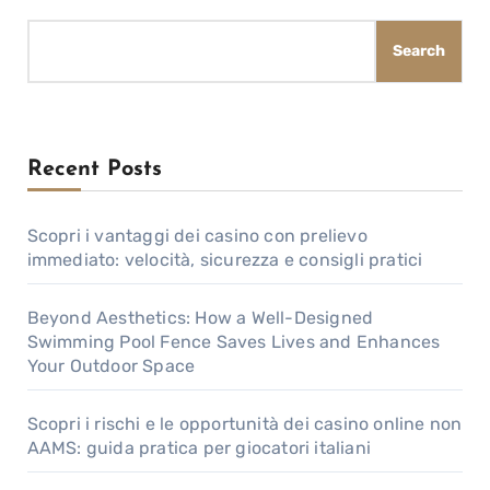
Search
Recent Posts
Scopri i vantaggi dei casino con prelievo
immediato: velocità, sicurezza e consigli pratici
Beyond Aesthetics: How a Well-Designed
Swimming Pool Fence Saves Lives and Enhances
Your Outdoor Space
Scopri i rischi e le opportunità dei casino online non
AAMS: guida pratica per giocatori italiani