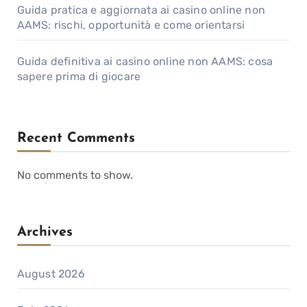
Guida pratica e aggiornata ai casino online non
AAMS: rischi, opportunità e come orientarsi
Guida definitiva ai casino online non AAMS: cosa
sapere prima di giocare
Recent Comments
No comments to show.
Archives
August 2026