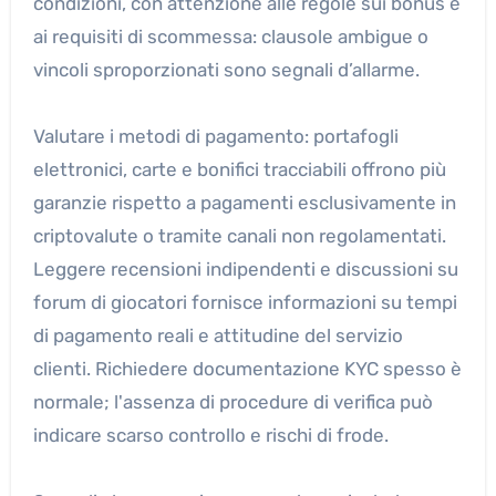
condizioni, con attenzione alle regole sui bonus e
ai requisiti di scommessa: clausole ambigue o
vincoli sproporzionati sono segnali d’allarme.
Valutare i metodi di pagamento: portafogli
elettronici, carte e bonifici tracciabili offrono più
garanzie rispetto a pagamenti esclusivamente in
criptovalute o tramite canali non regolamentati.
Leggere recensioni indipendenti e discussioni su
forum di giocatori fornisce informazioni su tempi
di pagamento reali e attitudine del servizio
clienti. Richiedere documentazione KYC spesso è
normale; l'assenza di procedure di verifica può
indicare scarso controllo e rischi di frode.