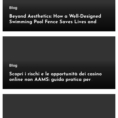
Blog
Beyond Aesthetics: How a Well-Designed
Swimming Pool Fence Saves Lives and
Enhances Your Outdoor Space
Blog
Scopri i rischi e le opportunità dei casino
online non AAMS: guida pratica per
giocatori italiani