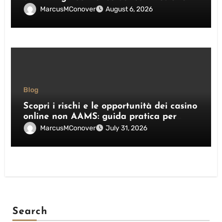
Enhances Your Outdoor Space
MarcusMConover
August 6, 2026
Blog
Scopri i rischi e le opportunità dei casino
online non AAMS: guida pratica per
giocatori italiani
MarcusMConover
July 31, 2026
Search