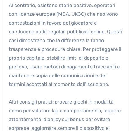
Al contrario, esistono storie positive: operatori
con licenze europee (MGA, UKGC) che risolvono
contestazioni in favore del giocatore e
conducono audit regolari pubblicati online. Questi
casi dimostrano che la differenza la fanno
trasparenza e procedure chiare. Per proteggere il
proprio capitale, stabilire limiti di deposito e
prelievo, usare metodi di pagamento tracciabili e
mantenere copia delle comunicazioni e dei
termini accettati al momento dell’iscrizione.
Altri consigli pratici: provare giochi in modalità
demo per valutare lag e comportamento, leggere
attentamente la policy sui bonus per evitare
sorprese, aggiornare sempre il dispositivo e