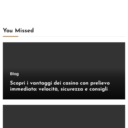
You Missed
Blog
Scopri i vantaggi dei casino con prelievo
immediato: velocità, sicurezza e consigli
pratici