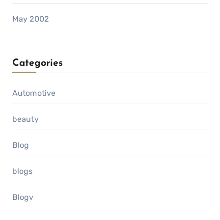
May 2002
Categories
Automotive
beauty
Blog
blogs
Blogv