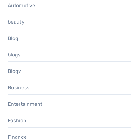
Automotive
beauty
Blog
blogs
Blogv
Business
Entertainment
Fashion
Finance