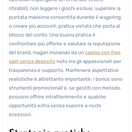
ritirabili), non leggere i giochi esclusi, superare la
puntata massima consentita durante il wagering
o creare più account, pratica vietata che porta al
blocco del conto. Una buona pratica è
confrontare più offerte e valutare la reputazione
del brand, magari iniziando da un
casino con free
spin senza deposito
noto tra gli appassionati per
trasparenza e supporto. Mantenere aspettative
realistiche è altrettanto importante: i bonus sono
strumenti promozionali e, se gestiti con metodo,
possono offrire intrattenimento e qualche
opportunità extra senza esporre a rischi
eccessivi.