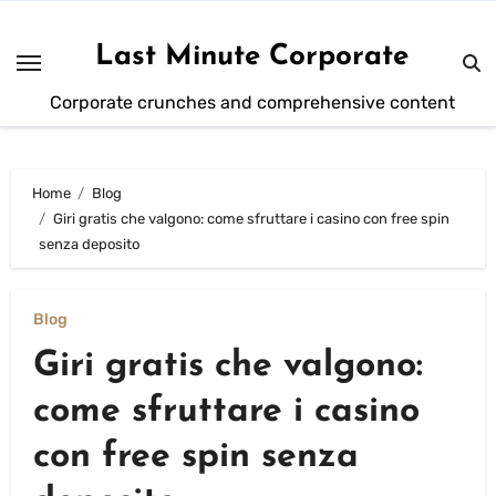
Skip
to
Last Minute Corporate
content
Corporate crunches and comprehensive content
Home
Blog
Giri gratis che valgono: come sfruttare i casino con free spin
senza deposito
Blog
Giri gratis che valgono:
come sfruttare i casino
con free spin senza