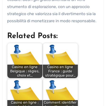
strumento di esplorazione, con un approccio
strategico che valorizza sia il divertimento sia la
possibilità di monetizzare in modo responsabile.
Related Posts:
Casino en ligne
Casino en ligne
Belgique : règles,
France : guide
choix et…
stratégique pour…
Casino en ligne :
Comment identifier