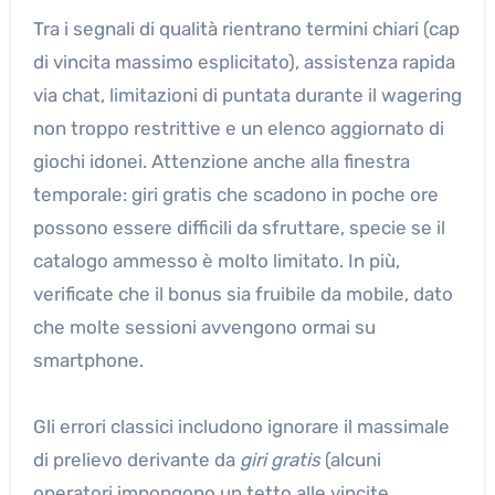
Tra i segnali di qualità rientrano termini chiari (cap
di vincita massimo esplicitato), assistenza rapida
via chat, limitazioni di puntata durante il wagering
non troppo restrittive e un elenco aggiornato di
giochi idonei. Attenzione anche alla finestra
temporale: giri gratis che scadono in poche ore
possono essere difficili da sfruttare, specie se il
catalogo ammesso è molto limitato. In più,
verificate che il bonus sia fruibile da mobile, dato
che molte sessioni avvengono ormai su
smartphone.
Gli errori classici includono ignorare il massimale
di prelievo derivante da
giri gratis
(alcuni
operatori impongono un tetto alle vincite