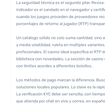
La seguridad técnica es el segundo pilar. Revisa 
indicador es el candado en el navegador y certi
cuando los juegos proceden de proveedores recon
porcentajes de retorno al jugador (RTP) transpa
Un catálogo sólido no solo suma cantidad, sino
y media volatilidad, ruleta en múltiples variantes
profesionales. El casino ideal especifica el RTP d
biblioteca con novedades. La sección de casino
con límites acordes a diferentes bolsillos.
Los métodos de pago marcan la diferencia. Busca
soluciones locales populares. Lo clave es la rap
La verificación KYC debe ser sencilla, con tiemp
que atienda por chat en vivo y correo, en español