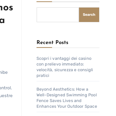
nos
Search
a
Recent Posts
Scopri i vantaggi dei casino
con prelievo immediato:
velocità, sicurezza e consigli
xhibe
pratici
ntrol.
Beyond Aesthetics: How a
Well-Designed Swimming Pool
muestre
Fence Saves Lives and
Enhances Your Outdoor Space