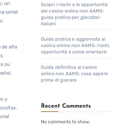
s; un
Scopri i rischi e le opportunità
dei casino online non AAMS:
na señal
guida pratica per giocatori
o,
italiani
Guida pratica e aggiornata ai
casino online non AAMS: rischi,
s
de alta
opportunità e come orientarsi
es
za su
Guida definitiva ai casino
añol,
online non AAMS: cosa sapere
prima di giocare
os y
Recent Comments
ocultas.
onal
No comments to show.