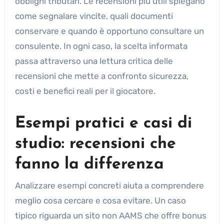
obblighi tributari. Le recensioni più utili spiegano
come segnalare vincite, quali documenti
conservare e quando è opportuno consultare un
consulente. In ogni caso, la scelta informata
passa attraverso una lettura critica delle
recensioni che mette a confronto sicurezza,
costi e benefici reali per il giocatore.
Esempi pratici e casi di
studio: recensioni che
fanno la differenza
Analizzare esempi concreti aiuta a comprendere
meglio cosa cercare e cosa evitare. Un caso
tipico riguarda un sito non AAMS che offre bonus