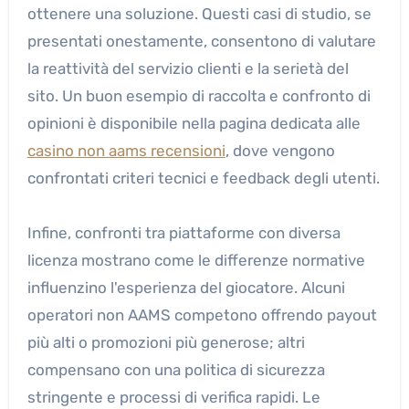
ottenere una soluzione. Questi casi di studio, se
presentati onestamente, consentono di valutare
la reattività del servizio clienti e la serietà del
sito. Un buon esempio di raccolta e confronto di
opinioni è disponibile nella pagina dedicata alle
casino non aams recensioni
, dove vengono
confrontati criteri tecnici e feedback degli utenti.
Infine, confronti tra piattaforme con diversa
licenza mostrano come le differenze normative
influenzino l'esperienza del giocatore. Alcuni
operatori non AAMS competono offrendo payout
più alti o promozioni più generose; altri
compensano con una politica di sicurezza
stringente e processi di verifica rapidi. Le