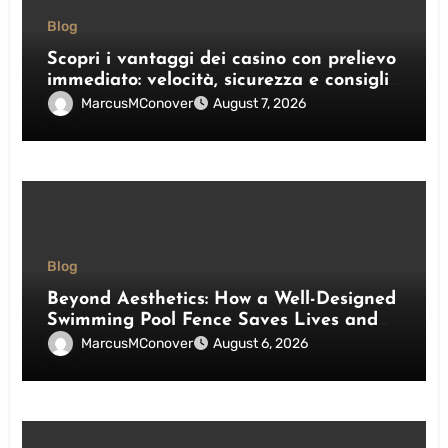
Blog
Scopri i vantaggi dei casino con prelievo
immediato: velocità, sicurezza e consigli
pratici
MarcusMConover
August 7, 2026
Blog
Beyond Aesthetics: How a Well-Designed
Swimming Pool Fence Saves Lives and
Enhances Your Outdoor Space
MarcusMConover
August 6, 2026