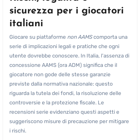
sicurezza per i giocatori
italiani
Giocare su piattaforme
non AAMS
comporta una
serie di implicazioni legali e pratiche che ogni
utente dovrebbe conoscere. In Italia, l'assenza di
concessione AAMS (ora ADM) significa che il
giocatore non gode delle stesse garanzie
previste dalla normativa nazionale: questo
riguarda la tutela dei fondi, la risoluzione delle
controversie e la protezione fiscale. Le
recensioni serie evidenziano questi aspetti e
suggeriscono misure di precauzione per mitigare
i rischi.