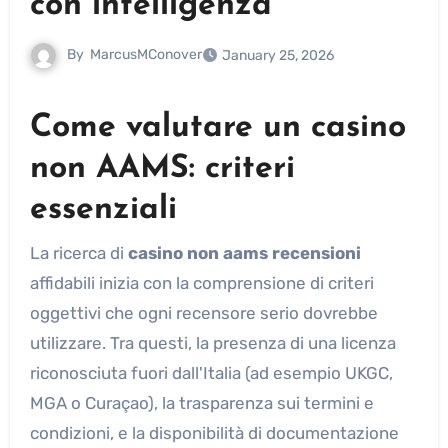
con intelligenza
By
MarcusMConover
January 25, 2026
Come valutare un casino
non AAMS: criteri
essenziali
La ricerca di
casino non aams recensioni
affidabili inizia con la comprensione di criteri
oggettivi che ogni recensore serio dovrebbe
utilizzare. Tra questi, la presenza di una licenza
riconosciuta fuori dall'Italia (ad esempio UKGC,
MGA o Curaçao), la trasparenza sui termini e
condizioni, e la disponibilità di documentazione