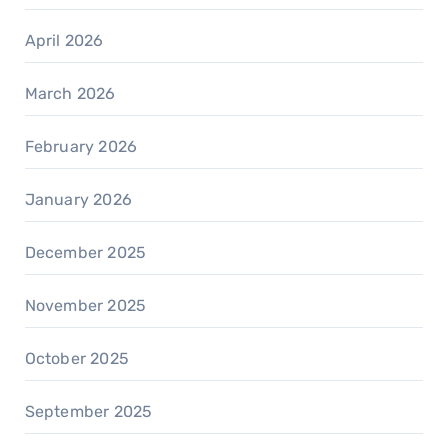
April 2026
March 2026
February 2026
January 2026
December 2025
November 2025
October 2025
September 2025