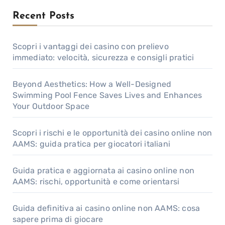
Recent Posts
Scopri i vantaggi dei casino con prelievo
immediato: velocità, sicurezza e consigli pratici
Beyond Aesthetics: How a Well-Designed
Swimming Pool Fence Saves Lives and Enhances
Your Outdoor Space
Scopri i rischi e le opportunità dei casino online non
AAMS: guida pratica per giocatori italiani
Guida pratica e aggiornata ai casino online non
AAMS: rischi, opportunità e come orientarsi
Guida definitiva ai casino online non AAMS: cosa
sapere prima di giocare