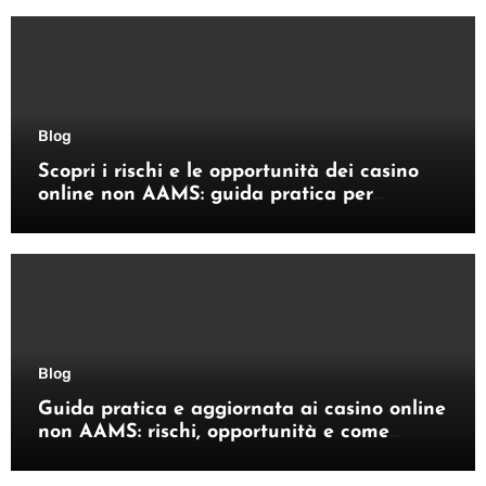
Blog
Scopri i rischi e le opportunità dei casino
online non AAMS: guida pratica per
giocatori italiani
Blog
Guida pratica e aggiornata ai casino online
non AAMS: rischi, opportunità e come
orientarsi