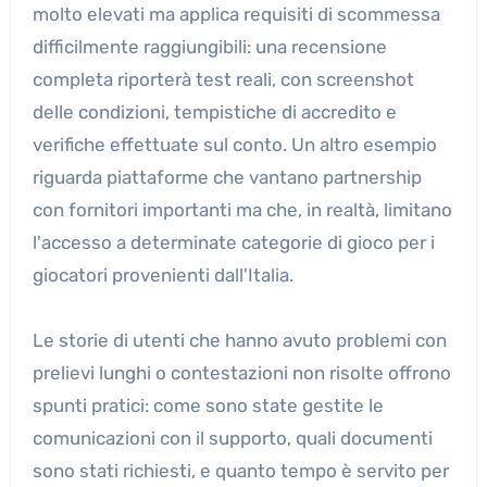
molto elevati ma applica requisiti di scommessa
difficilmente raggiungibili: una recensione
completa riporterà test reali, con screenshot
delle condizioni, tempistiche di accredito e
verifiche effettuate sul conto. Un altro esempio
riguarda piattaforme che vantano partnership
con fornitori importanti ma che, in realtà, limitano
l'accesso a determinate categorie di gioco per i
giocatori provenienti dall'Italia.
Le storie di utenti che hanno avuto problemi con
prelievi lunghi o contestazioni non risolte offrono
spunti pratici: come sono state gestite le
comunicazioni con il supporto, quali documenti
sono stati richiesti, e quanto tempo è servito per