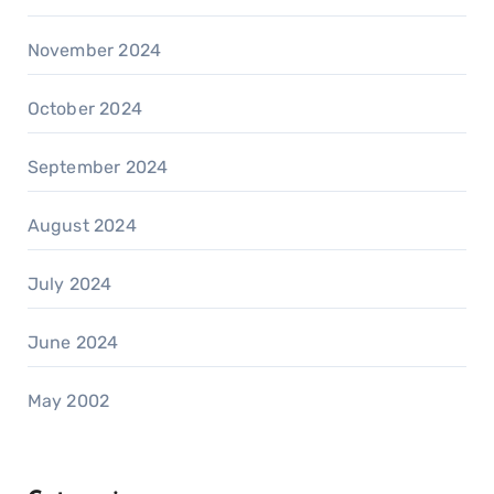
November 2024
October 2024
September 2024
August 2024
July 2024
June 2024
May 2002