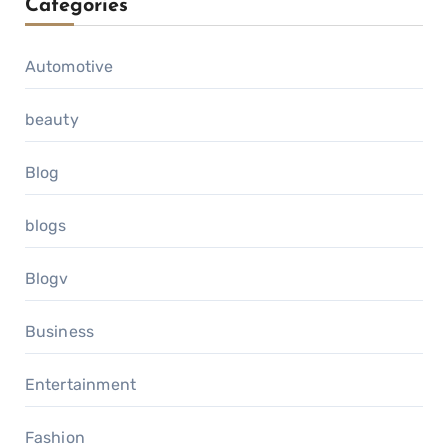
Categories
Automotive
beauty
Blog
blogs
Blogv
Business
Entertainment
Fashion