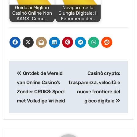
Guida ai Migliori
Navigare nella
Casinò Online Non
Giungla Digitale: Il
AAMS: Come…
Fenomeno dei…
Post
Ontdek de Wereld
Casinò crypto:
navigation
van Online Casino’s
trasparenza, velocità e
Zonder CRUKS: Speel
nuove frontiere del
met Volledige Vrijheid
gioco digitale