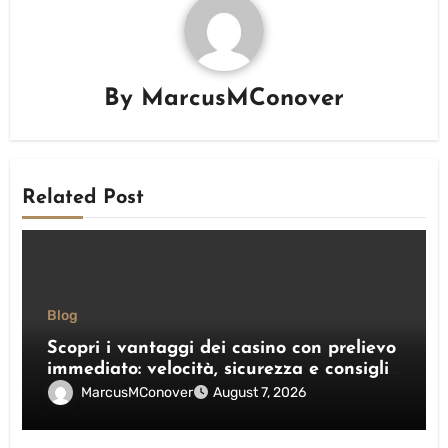
By
MarcusMConover
Related Post
Blog
Scopri i vantaggi dei casino con prelievo
immediato: velocità, sicurezza e consigli
pratici
MarcusMConover
August 7, 2026