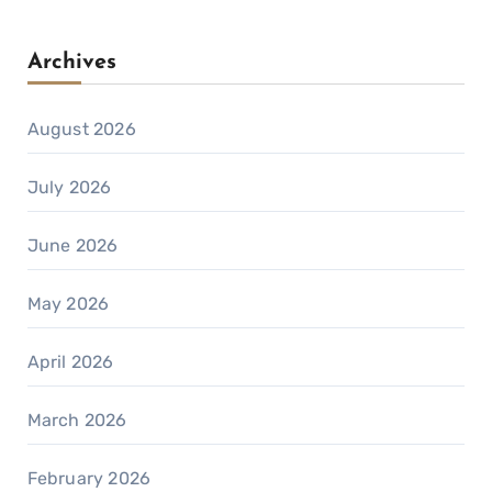
Archives
August 2026
July 2026
June 2026
May 2026
April 2026
March 2026
February 2026