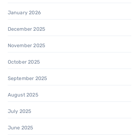
January 2026
December 2025
November 2025
October 2025
September 2025
August 2025
July 2025
June 2025