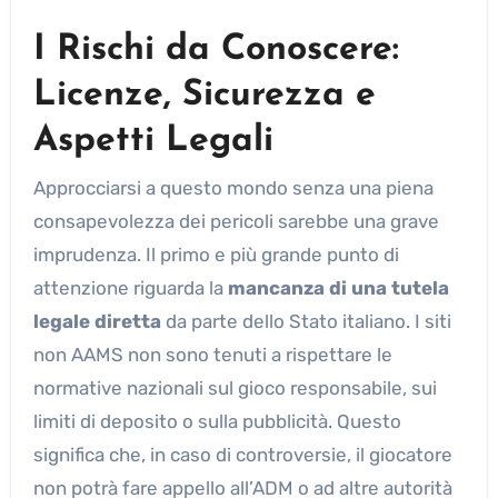
I Rischi da Conoscere:
Licenze, Sicurezza e
Aspetti Legali
Approcciarsi a questo mondo senza una piena
consapevolezza dei pericoli sarebbe una grave
imprudenza. Il primo e più grande punto di
attenzione riguarda la
mancanza di una tutela
legale diretta
da parte dello Stato italiano. I siti
non AAMS non sono tenuti a rispettare le
normative nazionali sul gioco responsabile, sui
limiti di deposito o sulla pubblicità. Questo
significa che, in caso di controversie, il giocatore
non potrà fare appello all’ADM o ad altre autorità