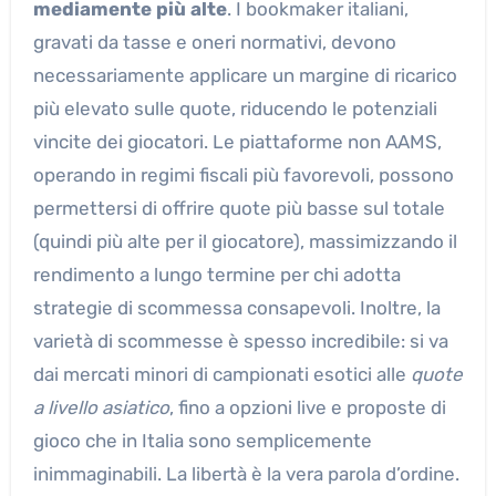
mediamente più alte
. I bookmaker italiani,
gravati da tasse e oneri normativi, devono
necessariamente applicare un margine di ricarico
più elevato sulle quote, riducendo le potenziali
vincite dei giocatori. Le piattaforme non AAMS,
operando in regimi fiscali più favorevoli, possono
permettersi di offrire quote più basse sul totale
(quindi più alte per il giocatore), massimizzando il
rendimento a lungo termine per chi adotta
strategie di scommessa consapevoli. Inoltre, la
varietà di scommesse è spesso incredibile: si va
dai mercati minori di campionati esotici alle
quote
a livello asiatico
, fino a opzioni live e proposte di
gioco che in Italia sono semplicemente
inimmaginabili. La libertà è la vera parola d’ordine.