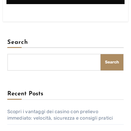
Search
Search
Recent Posts
Scopri i vantaggi dei casino con prelievo
immediato: velocità, sicurezza e consigli pratici