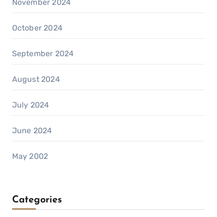
November 2024
October 2024
September 2024
August 2024
July 2024
June 2024
May 2002
Categories