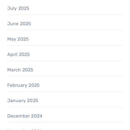
July 2025
June 2025
May 2025
April 2025
March 2025
February 2025
January 2025
December 2024