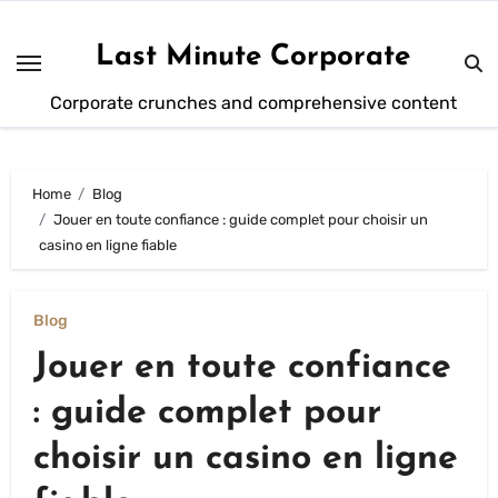
Skip
to
Last Minute Corporate
content
Corporate crunches and comprehensive content
Home
Blog
Jouer en toute confiance : guide complet pour choisir un
casino en ligne fiable
Blog
Jouer en toute confiance
: guide complet pour
choisir un casino en ligne