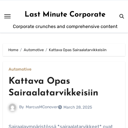
Skip
to
Last Minute Corporate
content
Corporate crunches and comprehensive content
Home
Automotive
Kattava Opas Sairaalatarvikkeisiin
Automotive
Kattava Opas
Sairaalatarvikkeisiin
By
MarcusMConover
March 28, 2025
Sairaalaympäristössä *sairaalatarvikkeet* ovat