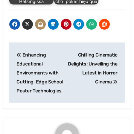
Helsingissä
chơi poker hiệu quả
Post
Enhancing
Chilling Cinematic
navigation
Educational
Delights: Unveiling the
Environments with
Latest in Horror
Cutting-Edge School
Cinema
Poster Technologies