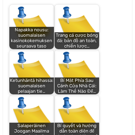
Napakka nousu:
suomalaisen
Trang cá cược bóng
kasinokokemuksen
đá: bản đồ an toàn,
seuraava taso
chiến lược…
Ketunhäntä hihassa:
Bí Mật Phía Sau
suomalaisen
Cánh Cửa Nhà Cái:
pelaajan tie…
Làm Thế Nào Để…
Salaperäinen
Bí quyết và hướng
Joogan Maailma
dẫn toàn diện để