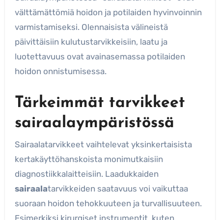
välttämättömiä hoidon ja potilaiden hyvinvoinnin
varmistamiseksi. Olennaisista välineistä
päivittäisiin kulutustarvikkeisiin, laatu ja
luotettavuus ovat avainasemassa potilaiden
hoidon onnistumisessa.
Tärkeimmät tarvikkeet
sairaalaympäristössä
Sairaalatarvikkeet vaihtelevat yksinkertaisista
kertakäyttöhanskoista monimutkaisiin
diagnostiikkalaitteisiin. Laadukkaiden
sairaala
tarvikkeiden saatavuus voi vaikuttaa
suoraan hoidon tehokkuuteen ja turvallisuuteen.
Esimerkiksi kirurgiset instrumentit, kuten