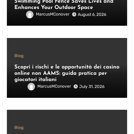
Swimming Pool Fence Saves Lives and
Enhances Your Outdoor Space
MarcusMConover
August 6, 2026
Blog
Scopri i rischi e le opportunità dei casino
online non AAMS: guida pratica per
giocatori italiani
MarcusMConover
July 31, 2026
Blog