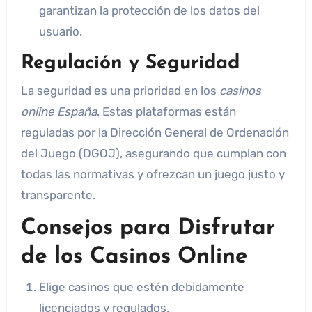
garantizan la protección de los datos del
usuario.
Regulación y Seguridad
La seguridad es una prioridad en los
casinos
online España
. Estas plataformas están
reguladas por la Dirección General de Ordenación
del Juego (DGOJ), asegurando que cumplan con
todas las normativas y ofrezcan un juego justo y
transparente.
Consejos para Disfrutar
de los Casinos Online
Elige casinos que estén debidamente
licenciados y regulados.