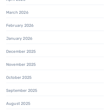
March 2026
February 2026
January 2026
December 2025
November 2025
October 2025
September 2025
August 2025