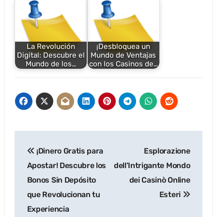
La Revolución
¡Desbloquea un
Digital: Descubre el
Mundo de Ventajas
Mundo de los…
con los Casinos de…
Post
¡Dinero Gratis para
Esplorazione
navigation
Apostar! Descubre los
dell’Intrigante Mondo
Bonos Sin Depósito
dei Casinò Online
que Revolucionan tu
Esteri
Experiencia