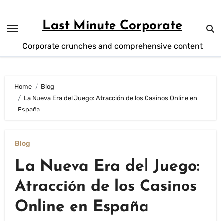
Skip
to
Last Minute Corporate
content
Corporate crunches and comprehensive content
Home
Blog
La Nueva Era del Juego: Atracción de los Casinos Online en
España
Blog
La Nueva Era del Juego:
Atracción de los Casinos
Online en España