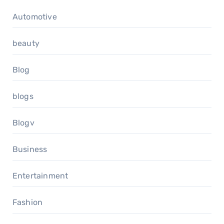
Automotive
beauty
Blog
blogs
Blogv
Business
Entertainment
Fashion