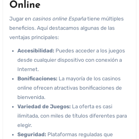
Online
Jugar en
casinos online España
tiene múltiples
beneficios. Aquí destacamos algunas de las
ventajas principales:
Accesibilidad:
Puedes acceder a los juegos
desde cualquier dispositivo con conexión a
Internet.
Bonificaciones:
La mayoría de los casinos
online ofrecen atractivas bonificaciones de
bienvenida.
Variedad de Juegos:
La oferta es casi
ilimitada, con miles de títulos diferentes para
elegir.
Seguridad:
Plataformas reguladas que