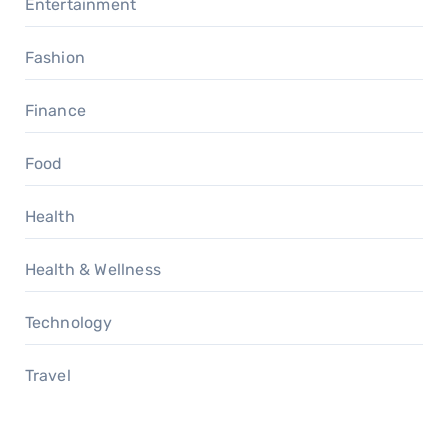
Entertainment
Fashion
Finance
Food
Health
Health & Wellness
Technology
Travel