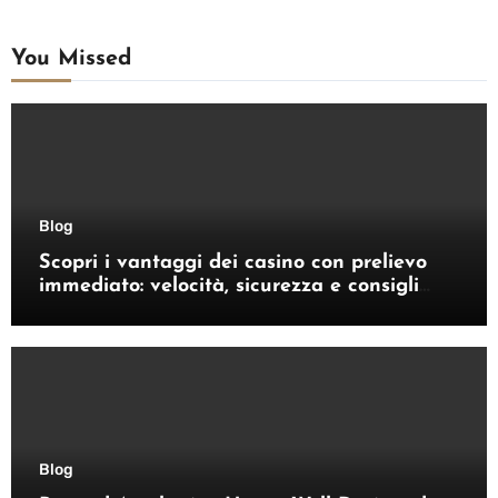
You Missed
Blog
Scopri i vantaggi dei casino con prelievo
immediato: velocità, sicurezza e consigli
pratici
Blog