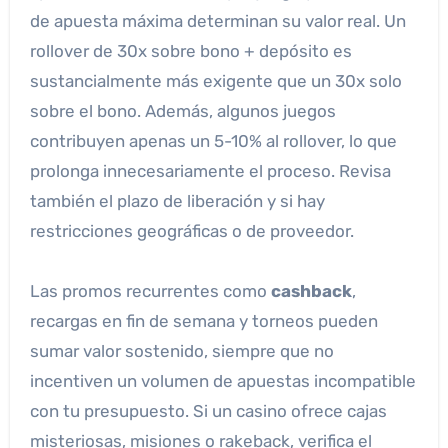
de apuesta máxima determinan su valor real. Un
rollover de 30x sobre bono + depósito es
sustancialmente más exigente que un 30x solo
sobre el bono. Además, algunos juegos
contribuyen apenas un 5-10% al rollover, lo que
prolonga innecesariamente el proceso. Revisa
también el plazo de liberación y si hay
restricciones geográficas o de proveedor.
Las promos recurrentes como
cashback
,
recargas en fin de semana y torneos pueden
sumar valor sostenido, siempre que no
incentiven un volumen de apuestas incompatible
con tu presupuesto. Si un casino ofrece cajas
misteriosas, misiones o rakeback, verifica el