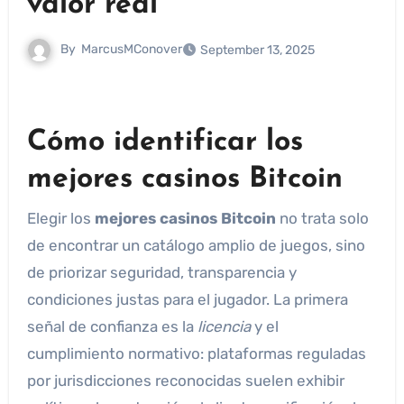
valor real
By
MarcusMConover
September 13, 2025
Cómo identificar los
mejores casinos Bitcoin
Elegir los
mejores casinos Bitcoin
no trata solo
de encontrar un catálogo amplio de juegos, sino
de priorizar seguridad, transparencia y
condiciones justas para el jugador. La primera
señal de confianza es la
licencia
y el
cumplimiento normativo: plataformas reguladas
por jurisdicciones reconocidas suelen exhibir