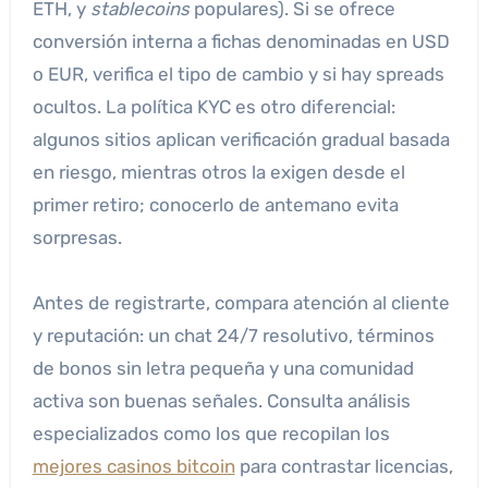
ETH, y
stablecoins
populares). Si se ofrece
conversión interna a fichas denominadas en USD
o EUR, verifica el tipo de cambio y si hay spreads
ocultos. La política KYC es otro diferencial:
algunos sitios aplican verificación gradual basada
en riesgo, mientras otros la exigen desde el
primer retiro; conocerlo de antemano evita
sorpresas.
Antes de registrarte, compara atención al cliente
y reputación: un chat 24/7 resolutivo, términos
de bonos sin letra pequeña y una comunidad
activa son buenas señales. Consulta análisis
especializados como los que recopilan los
mejores casinos bitcoin
para contrastar licencias,