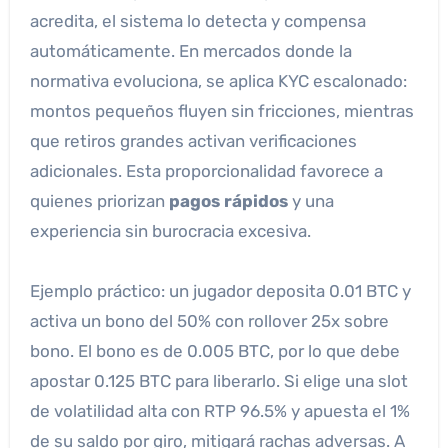
acredita, el sistema lo detecta y compensa
automáticamente. En mercados donde la
normativa evoluciona, se aplica KYC escalonado:
montos pequeños fluyen sin fricciones, mientras
que retiros grandes activan verificaciones
adicionales. Esta proporcionalidad favorece a
quienes priorizan
pagos rápidos
y una
experiencia sin burocracia excesiva.
Ejemplo práctico: un jugador deposita 0.01 BTC y
activa un bono del 50% con rollover 25x sobre
bono. El bono es de 0.005 BTC, por lo que debe
apostar 0.125 BTC para liberarlo. Si elige una slot
de volatilidad alta con RTP 96.5% y apuesta el 1%
de su saldo por giro, mitigará rachas adversas. A