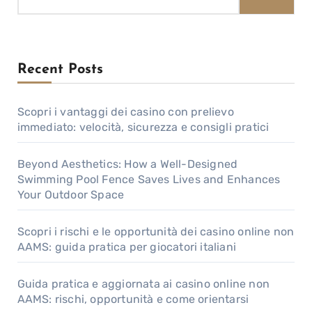
Recent Posts
Scopri i vantaggi dei casino con prelievo
immediato: velocità, sicurezza e consigli pratici
Beyond Aesthetics: How a Well-Designed
Swimming Pool Fence Saves Lives and Enhances
Your Outdoor Space
Scopri i rischi e le opportunità dei casino online non
AAMS: guida pratica per giocatori italiani
Guida pratica e aggiornata ai casino online non
AAMS: rischi, opportunità e come orientarsi