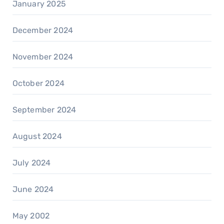
January 2025
December 2024
November 2024
October 2024
September 2024
August 2024
July 2024
June 2024
May 2002