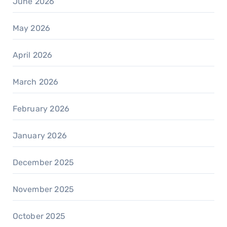
June 2026
May 2026
April 2026
March 2026
February 2026
January 2026
December 2025
November 2025
October 2025