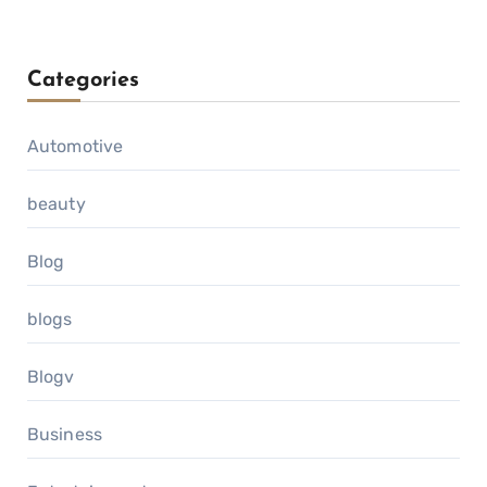
Categories
Automotive
beauty
Blog
blogs
Blogv
Business