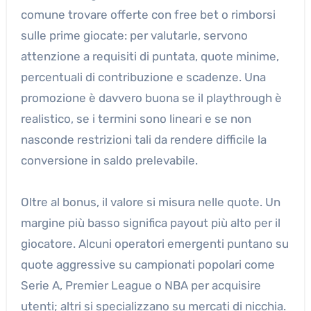
comune trovare offerte con free bet o rimborsi
sulle prime giocate: per valutarle, servono
attenzione a requisiti di puntata, quote minime,
percentuali di contribuzione e scadenze. Una
promozione è davvero buona se il playthrough è
realistico, se i termini sono lineari e se non
nasconde restrizioni tali da rendere difficile la
conversione in saldo prelevabile.
Oltre al bonus, il valore si misura nelle quote. Un
margine più basso significa payout più alto per il
giocatore. Alcuni operatori emergenti puntano su
quote aggressive su campionati popolari come
Serie A, Premier League o NBA per acquisire
utenti; altri si specializzano su mercati di nicchia.