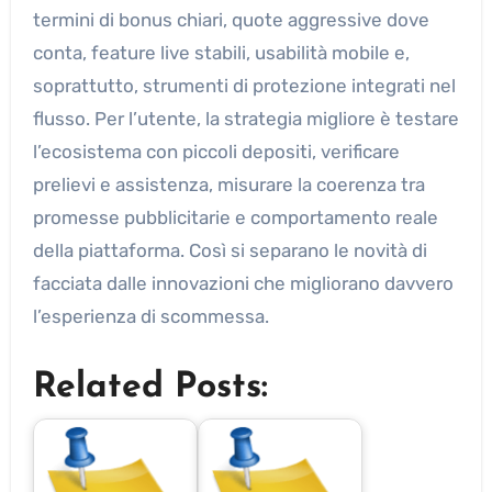
termini di bonus chiari, quote aggressive dove
conta, feature live stabili, usabilità mobile e,
soprattutto, strumenti di protezione integrati nel
flusso. Per l’utente, la strategia migliore è testare
l’ecosistema con piccoli depositi, verificare
prelievi e assistenza, misurare la coerenza tra
promesse pubblicitarie e comportamento reale
della piattaforma. Così si separano le novità di
facciata dalle innovazioni che migliorano davvero
l’esperienza di scommessa.
Related Posts: