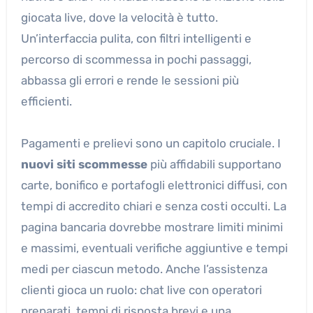
giocata live, dove la velocità è tutto.
Un’interfaccia pulita, con filtri intelligenti e
percorso di scommessa in pochi passaggi,
abbassa gli errori e rende le sessioni più
efficienti.
Pagamenti e prelievi sono un capitolo cruciale. I
nuovi siti scommesse
più affidabili supportano
carte, bonifico e portafogli elettronici diffusi, con
tempi di accredito chiari e senza costi occulti. La
pagina bancaria dovrebbe mostrare limiti minimi
e massimi, eventuali verifiche aggiuntive e tempi
medi per ciascun metodo. Anche l’assistenza
clienti gioca un ruolo: chat live con operatori
preparati, tempi di risposta brevi e una