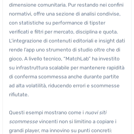
dimensione comunitaria. Pur restando nei confini
normativi, offre una sezione di analisi condivise,
con statistiche su performance di tipster
verificati e filtri per mercato, disciplina e quota.
L’integrazione di contenuti editoriali e insight dati
rende l’app uno strumento di studio oltre che di
gioco. A livello tecnico, “MatchLab” ha investito
su infrastruttura scalabile per mantenere rapidità
di conferma scommessa anche durante partite
ad alta volatilità, riducendo errori e scommesse
rifiutate.
Questi esempi mostrano come i
nuovi siti
scommesse
vincenti non si limitino a copiare i
grandi player, ma innovino su punti concreti: