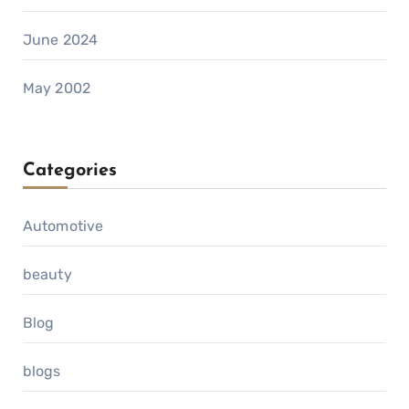
June 2024
May 2002
Categories
Automotive
beauty
Blog
blogs