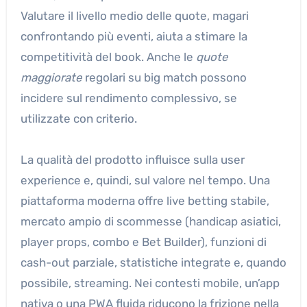
Valutare il livello medio delle quote, magari
confrontando più eventi, aiuta a stimare la
competitività del book. Anche le
quote
maggiorate
regolari su big match possono
incidere sul rendimento complessivo, se
utilizzate con criterio.
La qualità del prodotto influisce sulla user
experience e, quindi, sul valore nel tempo. Una
piattaforma moderna offre live betting stabile,
mercato ampio di scommesse (handicap asiatici,
player props, combo e Bet Builder), funzioni di
cash-out parziale, statistiche integrate e, quando
possibile, streaming. Nei contesti mobile, un’app
nativa o una PWA fluida riducono la frizione nella