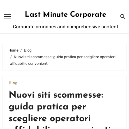
Skip
to
Last Minute Corporate
content
Corporate crunches and comprehensive content
Home
Blog
Nuovi siti scommesse: guida pratica per scegliere operatori
affidabili e convenienti
Blog
Nuovi siti scommesse:
guida pratica per
scegliere operatori