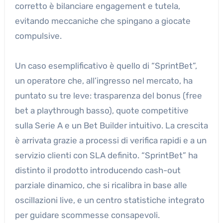
corretto è bilanciare engagement e tutela,
evitando meccaniche che spingano a giocate
compulsive.
Un caso esemplificativo è quello di “SprintBet”,
un operatore che, all’ingresso nel mercato, ha
puntato su tre leve: trasparenza del bonus (free
bet a playthrough basso), quote competitive
sulla Serie A e un Bet Builder intuitivo. La crescita
è arrivata grazie a processi di verifica rapidi e a un
servizio clienti con SLA definito. “SprintBet” ha
distinto il prodotto introducendo cash-out
parziale dinamico, che si ricalibra in base alle
oscillazioni live, e un centro statistiche integrato
per guidare scommesse consapevoli.