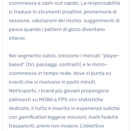
scommessa e cash-out rapido. La responsabilità
si traduce in strumenti proattivi: promemoria di
sessione, valutazioni del rischio, suggerimenti di
pausa quando i pattern di gioco diventano
intensi.
Nel segmento calcio, crescono i mercati “player-
based” (tiri, passaggi, contrasti) e le micro-
scommesse in tempo reale, dove si punta su
eventi che si risolvono in pochi minuti.
Nell’esports, i brand più giovani propongono
palinsesti su MOBA e FPS con statistiche
dedicate. Il tutto è inserito in esperienze ludiche
con
gamification
leggera: missioni, livelli fedeltà
trasparenti, premi non invasivi. L’obiettivo