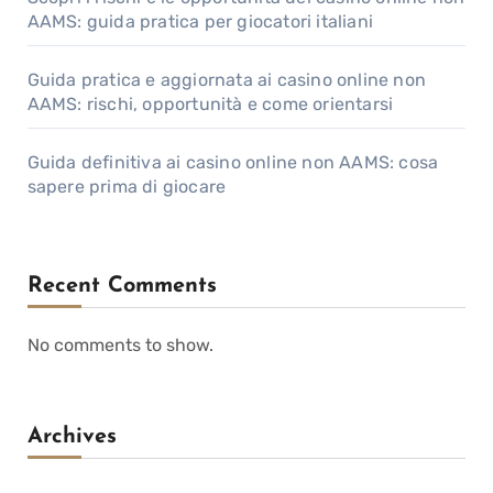
AAMS: guida pratica per giocatori italiani
Guida pratica e aggiornata ai casino online non
AAMS: rischi, opportunità e come orientarsi
Guida definitiva ai casino online non AAMS: cosa
sapere prima di giocare
Recent Comments
No comments to show.
Archives