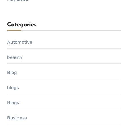
Categories
Automotive
beauty
Blog
blogs
Blogv
Business