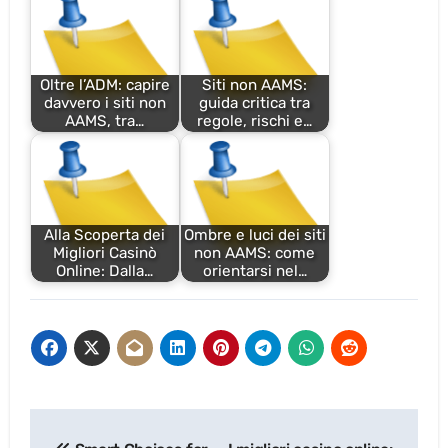
Oltre l’ADM: capire
Siti non AAMS:
davvero i siti non
guida critica tra
AAMS, tra…
regole, rischi e…
Alla Scoperta dei
Ombre e luci dei siti
Migliori Casinò
non AAMS: come
Online: Dalla…
orientarsi nel…
Post