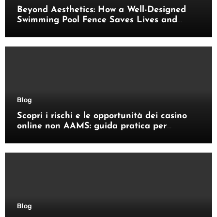
Beyond Aesthetics: How a Well-Designed
Swimming Pool Fence Saves Lives and
Enhances Your Outdoor Space
Blog
Scopri i rischi e le opportunità dei casino
online non AAMS: guida pratica per
giocatori italiani
Blog