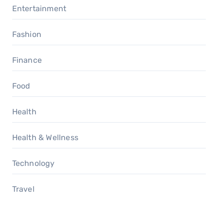
Entertainment
Fashion
Finance
Food
Health
Health & Wellness
Technology
Travel