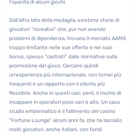
l’opacità di alcuni giochi.
Dall’altro lato della medaglia, esistono storie di
giocatori “ricreativi” che, pur non avendo
problemi di dipendenza, trovano il mercato AAMS
troppo limitante nelle sue offerte e nei suoi
bonus, spesso “castrati” dalle normative sulla
promozione del gioco. Cercano quindi
un’esperienza più internazionale, con tornei più
frequenti e un rapporto con il cliente più
flessibile. Anche in questi casi, però, il rischio di
incappare in operatori poco seri è alto. Un caso
studio emblematico è il fallimento del casino
“Fortune Lounge” alcuni anni fa, che ha lasciato
molti giocatori, anche italiani, con fondi