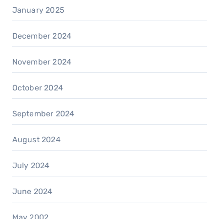
January 2025
December 2024
November 2024
October 2024
September 2024
August 2024
July 2024
June 2024
May 2002