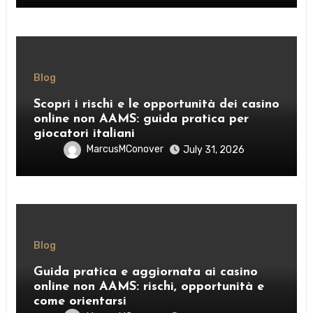
Blog
Scopri i rischi e le opportunità dei casino
online non AAMS: guida pratica per
giocatori italiani
MarcusMConover
July 31, 2026
Blog
Guida pratica e aggiornata ai casino
online non AAMS: rischi, opportunità e
come orientarsi