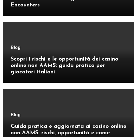
Encounters
Blog
Scopri i rischi e le opportunità dei casino
online non AAMS: guida pratica per
giocatori italiani
Blog
Guida pratica e aggiornata ai casino online
non AAMS: rischi, opportunità e come