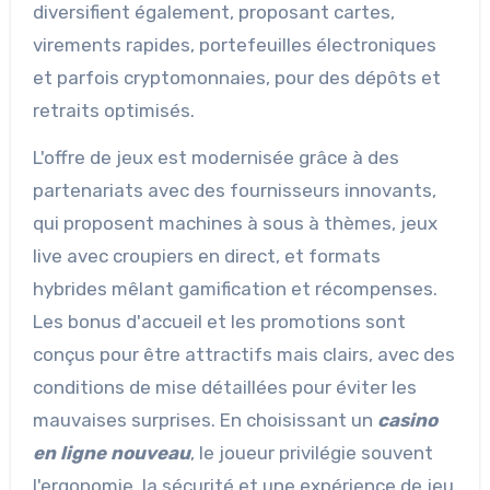
diversifient également, proposant cartes,
virements rapides, portefeuilles électroniques
et parfois cryptomonnaies, pour des dépôts et
retraits optimisés.
L'offre de jeux est modernisée grâce à des
partenariats avec des fournisseurs innovants,
qui proposent machines à sous à thèmes, jeux
live avec croupiers en direct, et formats
hybrides mêlant gamification et récompenses.
Les bonus d'accueil et les promotions sont
conçus pour être attractifs mais clairs, avec des
conditions de mise détaillées pour éviter les
mauvaises surprises. En choisissant un
casino
en ligne nouveau
, le joueur privilégie souvent
l'ergonomie, la sécurité et une expérience de jeu