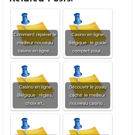
Comment repérer le
Casino en ligne
meilleur nouveau
Belgique : le guide
casino en ligne:…
complet pour…
Casino en ligne
Découvrir le joyau
Belgique : règles,
caché: le meilleur
choix et…
nouveau casino…