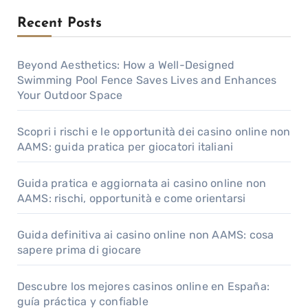
Recent Posts
Beyond Aesthetics: How a Well-Designed
Swimming Pool Fence Saves Lives and Enhances
Your Outdoor Space
Scopri i rischi e le opportunità dei casino online non
AAMS: guida pratica per giocatori italiani
Guida pratica e aggiornata ai casino online non
AAMS: rischi, opportunità e come orientarsi
Guida definitiva ai casino online non AAMS: cosa
sapere prima di giocare
Descubre los mejores casinos online en España:
guía práctica y confiable