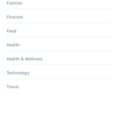
Fashion
Finance
Food
Health
Health & Wellness
Technology
Travel