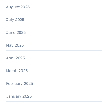
August 2025
July 2025
June 2025
May 2025
April 2025
March 2025
February 2025
January 2025