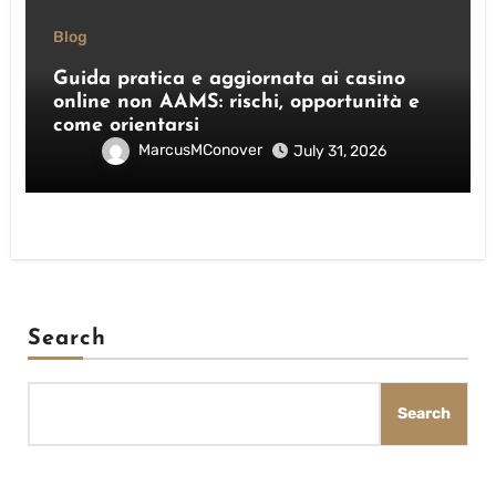
Blog
Guida pratica e aggiornata ai casino
online non AAMS: rischi, opportunità e
come orientarsi
MarcusMConover
July 31, 2026
Search
Search