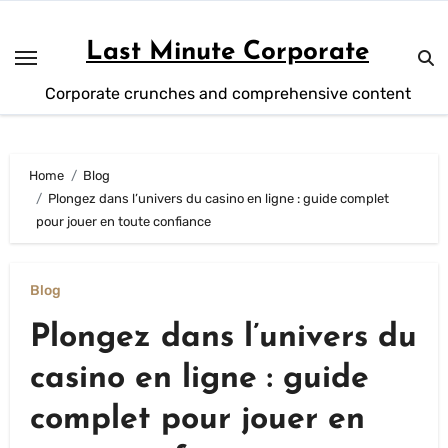
Skip
to
Last Minute Corporate
content
Corporate crunches and comprehensive content
Home
Blog
Plongez dans l’univers du casino en ligne : guide complet
pour jouer en toute confiance
Blog
Plongez dans l’univers du
casino en ligne : guide
complet pour jouer en