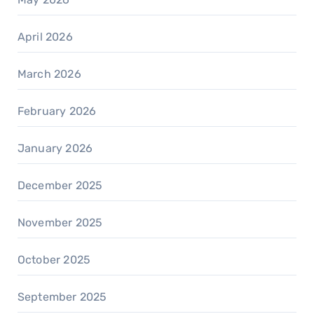
April 2026
March 2026
February 2026
January 2026
December 2025
November 2025
October 2025
September 2025