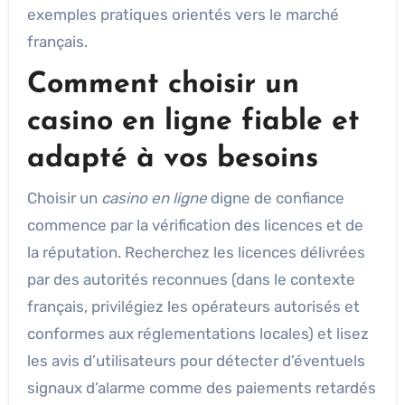
exemples pratiques orientés vers le marché
français.
Comment choisir un
casino en ligne fiable et
adapté à vos besoins
Choisir un
casino en ligne
digne de confiance
commence par la vérification des licences et de
la réputation. Recherchez les licences délivrées
par des autorités reconnues (dans le contexte
français, privilégiez les opérateurs autorisés et
conformes aux réglementations locales) et lisez
les avis d’utilisateurs pour détecter d’éventuels
signaux d’alarme comme des paiements retardés