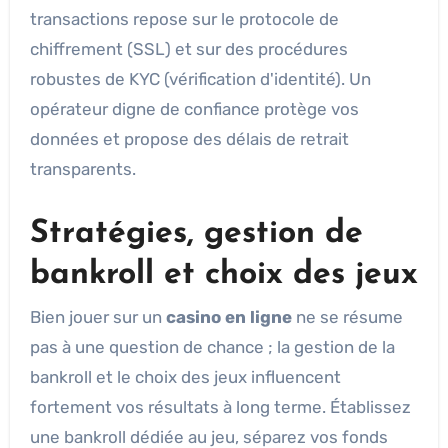
transactions repose sur le protocole de
chiffrement (SSL) et sur des procédures
robustes de KYC (vérification d'identité). Un
opérateur digne de confiance protège vos
données et propose des délais de retrait
transparents.
Stratégies, gestion de
bankroll et choix des jeux
Bien jouer sur un
casino en ligne
ne se résume
pas à une question de chance ; la gestion de la
bankroll et le choix des jeux influencent
fortement vos résultats à long terme. Établissez
une bankroll dédiée au jeu, séparez vos fonds