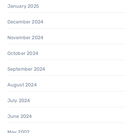
January 2025
December 2024
November 2024
October 2024
September 2024
August 2024
July 2024
June 2024
May 2002