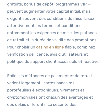
gratuits, bonus de dépôt, programmes VIP —
peuvent augmenter votre capital initial, mais
exigent souvent des conditions de mise. Lisez
attentivement les termes et conditions,
notamment les exigences de mise, les plafonds
de retrait et la durée de validité des promotions.
Pour choisir un
casino en ligne
fiable, combinez
vérification de licence, avis d'utilisateurs et
politique de support client accessible et réactive.
Enfin, les méthodes de paiement et de retrait
varient largement : cartes bancaires,
portefeuilles électroniques, virements et
cryptomonnaies ont chacun des avantages et
des délais différents. La sécurité des