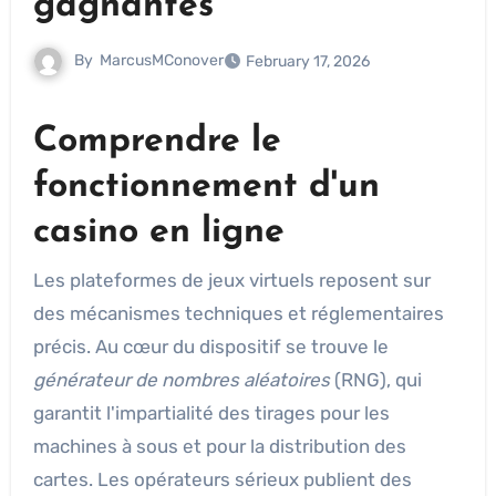
gagnantes
By
MarcusMConover
February 17, 2026
Comprendre le
fonctionnement d'un
casino en ligne
Les plateformes de jeux virtuels reposent sur
des mécanismes techniques et réglementaires
précis. Au cœur du dispositif se trouve le
générateur de nombres aléatoires
(RNG), qui
garantit l'impartialité des tirages pour les
machines à sous et pour la distribution des
cartes. Les opérateurs sérieux publient des