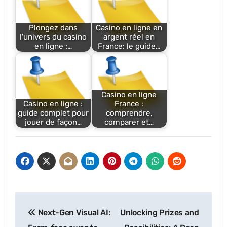
Plongez dans
Casino en ligne en
l'univers du casino
argent réel en
en ligne :…
France: le guide…
Casino en ligne
Casino en ligne :
France :
guide complet pour
comprendre,
jouer de façon…
comparer et…
Post
Next-Gen Visual AI:
Unlocking Prizes and
navigation