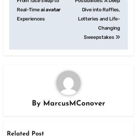
From
face swap
to
Possibilities: A Deep
Real-Time
ai avatar
Dive into Raffles,
Experiences
Lotteries and Life-
Changing
Sweepstakes
By
MarcusMConover
Related Post