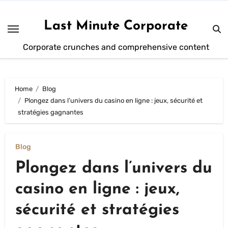
Skip
to
Last Minute Corporate
content
Corporate crunches and comprehensive content
Home
Blog
Plongez dans l’univers du casino en ligne : jeux, sécurité et
stratégies gagnantes
Blog
Plongez dans l’univers du
casino en ligne
: jeux,
sécurité et stratégies