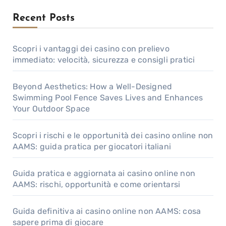
Recent Posts
Scopri i vantaggi dei casino con prelievo
immediato: velocità, sicurezza e consigli pratici
Beyond Aesthetics: How a Well-Designed
Swimming Pool Fence Saves Lives and Enhances
Your Outdoor Space
Scopri i rischi e le opportunità dei casino online non
AAMS: guida pratica per giocatori italiani
Guida pratica e aggiornata ai casino online non
AAMS: rischi, opportunità e come orientarsi
Guida definitiva ai casino online non AAMS: cosa
sapere prima di giocare