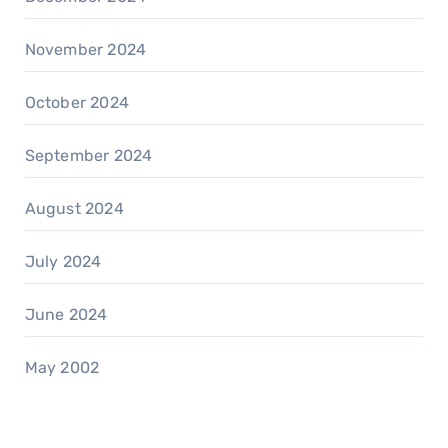
November 2024
October 2024
September 2024
August 2024
July 2024
June 2024
May 2002