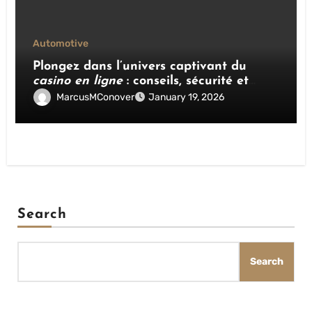
Automotive
Plongez dans l’univers captivant du
casino en ligne
: conseils, sécurité et
stratégies gagnantes
MarcusMConover
January 19, 2026
Search
Search