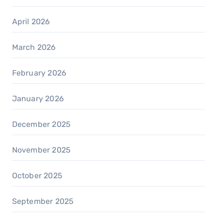
April 2026
March 2026
February 2026
January 2026
December 2025
November 2025
October 2025
September 2025