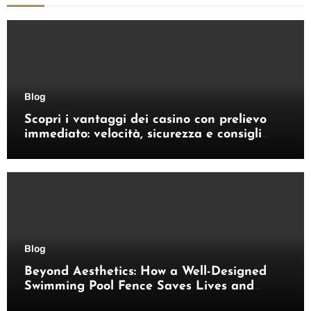
Blog
Scopri i vantaggi dei casino con prelievo
immediato: velocità, sicurezza e consigli
pratici
Blog
Beyond Aesthetics: How a Well-Designed
Swimming Pool Fence Saves Lives and
Enhances Your Outdoor Space