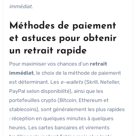
immédiat
.
Méthodes de paiement
et astuces pour obtenir
un retrait rapide
Pour maximiser vos chances d’un
retrait
immédiat
, le choix de la méthode de paiement
est déterminant. Les
e-wallets
(Skrill, Neteller,
PayPal selon disponibilité), ainsi que les
portefeuilles crypto (Bitcoin, Ethereum et
stablecoins), sont généralement les plus rapides
: réception en quelques minutes à quelques
heures. Les cartes bancaires et virements