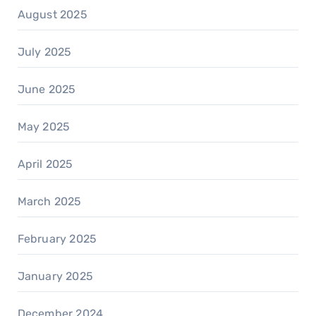
August 2025
July 2025
June 2025
May 2025
April 2025
March 2025
February 2025
January 2025
December 2024