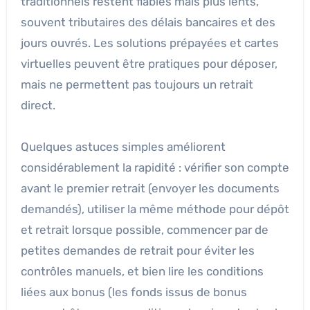
traditionnels restent fiables mais plus lents,
souvent tributaires des délais bancaires et des
jours ouvrés. Les solutions prépayées et cartes
virtuelles peuvent être pratiques pour déposer,
mais ne permettent pas toujours un retrait
direct.
Quelques astuces simples améliorent
considérablement la rapidité : vérifier son compte
avant le premier retrait (envoyer les documents
demandés), utiliser la même méthode pour dépôt
et retrait lorsque possible, commencer par de
petites demandes de retrait pour éviter les
contrôles manuels, et bien lire les conditions
liées aux bonus (les fonds issus de bonus