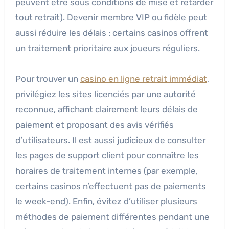
peuvent être sous conditions de mise et retarder
tout retrait). Devenir membre VIP ou fidèle peut
aussi réduire les délais : certains casinos offrent
un traitement prioritaire aux joueurs réguliers.
Pour trouver un
casino en ligne retrait immédiat
,
privilégiez les sites licenciés par une autorité
reconnue, affichant clairement leurs délais de
paiement et proposant des avis vérifiés
d’utilisateurs. Il est aussi judicieux de consulter
les pages de support client pour connaître les
horaires de traitement internes (par exemple,
certains casinos n’effectuent pas de paiements
le week-end). Enfin, évitez d’utiliser plusieurs
méthodes de paiement différentes pendant une