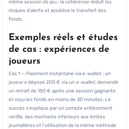
même session de jeu : la cohérence réduit les
risques d’alerte et accélère le transfert des
fonds.
Exemples réels et études
de cas : expériences de
joueurs
Cas 1 — Paiement instantané via e-wallet : un
joueur a déposé 200 € via un
e-wallet
, demandé
un retrait de 150 € après une session gagnante
et reçu les fonds en moins de 30 minutes. Le
succès s’explique par un compte entièrement
vérifié, des montants inférieurs aux limites
journalières et l’utilisation de la même méthode