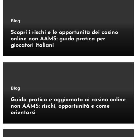
Blog
Scopri i rischi e le opportunità dei casino
online non AAMS: guida pratica per
giocatori italiani
Blog
Guida pratica e aggiornata ai casino online
non AAMS: rischi, opportunità e come
orientarsi