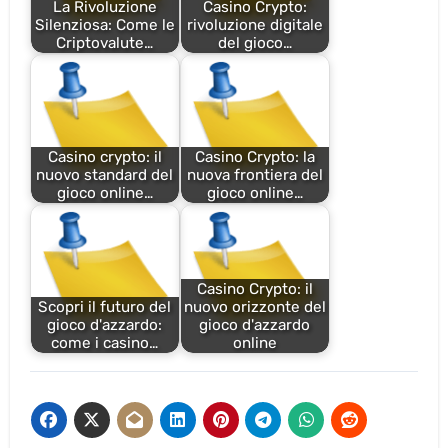
La Rivoluzione
Casino Crypto:
Silenziosa: Come le
rivoluzione digitale
Criptovalute…
del gioco…
Casino crypto: il
Casino Crypto: la
nuovo standard del
nuova frontiera del
gioco online…
gioco online…
Casino Crypto: il
Scopri il futuro del
nuovo orizzonte del
gioco d'azzardo:
gioco d'azzardo
come i casino…
online