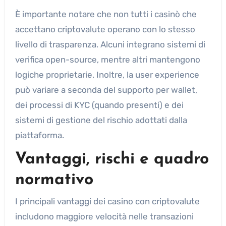
È importante notare che non tutti i casinò che
accettano criptovalute operano con lo stesso
livello di trasparenza. Alcuni integrano sistemi di
verifica open-source, mentre altri mantengono
logiche proprietarie. Inoltre, la user experience
può variare a seconda del supporto per wallet,
dei processi di KYC (quando presenti) e dei
sistemi di gestione del rischio adottati dalla
piattaforma.
Vantaggi, rischi e quadro
normativo
I principali vantaggi dei casino con criptovalute
includono maggiore velocità nelle transazioni