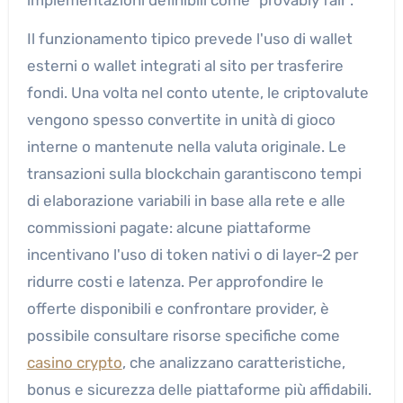
Il funzionamento tipico prevede l'uso di wallet
esterni o wallet integrati al sito per trasferire
fondi. Una volta nel conto utente, le criptovalute
vengono spesso convertite in unità di gioco
interne o mantenute nella valuta originale. Le
transazioni sulla blockchain garantiscono tempi
di elaborazione variabili in base alla rete e alle
commissioni pagate: alcune piattaforme
incentivano l'uso di token nativi o di layer-2 per
ridurre costi e latenza. Per approfondire le
offerte disponibili e confrontare provider, è
possibile consultare risorse specifiche come
casino crypto
, che analizzano caratteristiche,
bonus e sicurezza delle piattaforme più affidabili.