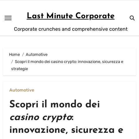
Skip
to
Last Minute Corporate
content
Corporate crunches and comprehensive content
Home
Automotive
Scopri il mondo dei casino crypto: innovazione, sicurezza e
strategie
Automotive
Scopri il mondo dei
casino crypto
:
innovazione, sicurezza e