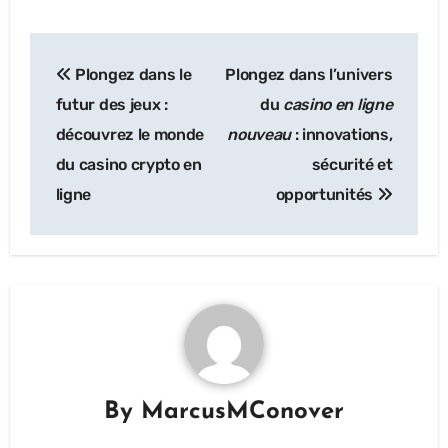
Post
Plongez dans le
Plongez dans l’univers
navigation
futur des jeux :
du
casino en ligne
découvrez le monde
nouveau
: innovations,
du casino crypto en
sécurité et
ligne
opportunités
By
MarcusMConover