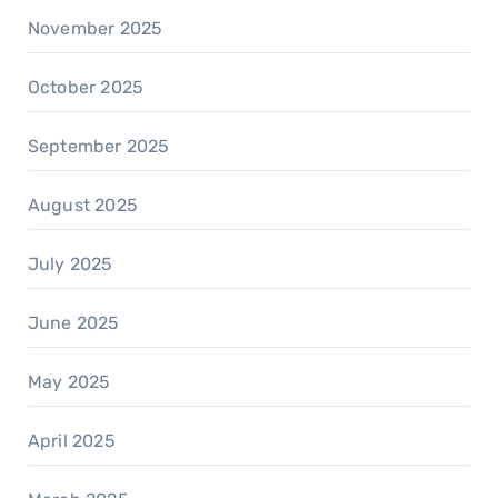
November 2025
October 2025
September 2025
August 2025
July 2025
June 2025
May 2025
April 2025