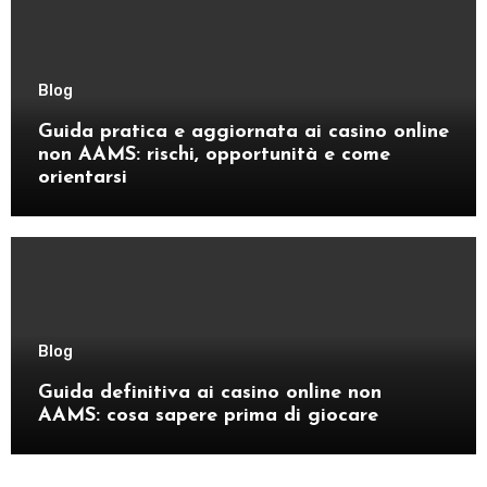
Blog
Guida pratica e aggiornata ai casino online
non AAMS: rischi, opportunità e come
orientarsi
Blog
Guida definitiva ai casino online non
AAMS: cosa sapere prima di giocare