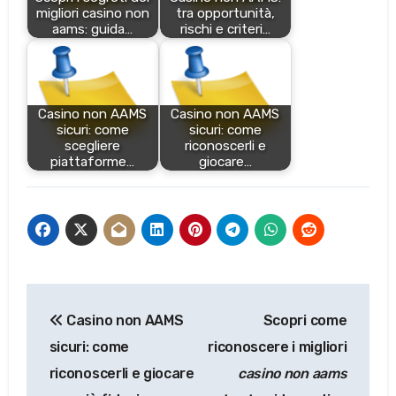
migliori casino non
tra opportunità,
aams: guida…
rischi e criteri…
Casino non AAMS
Casino non AAMS
sicuri: come
sicuri: come
scegliere
riconoscerli e
piattaforme…
giocare…
Post
Casino non AAMS
Scopri come
navigation
sicuri: come
riconoscere i migliori
riconoscerli e giocare
casino non aams