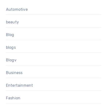
Automotive
beauty
Blog
blogs
Blogv
Business
Entertainment
Fashion