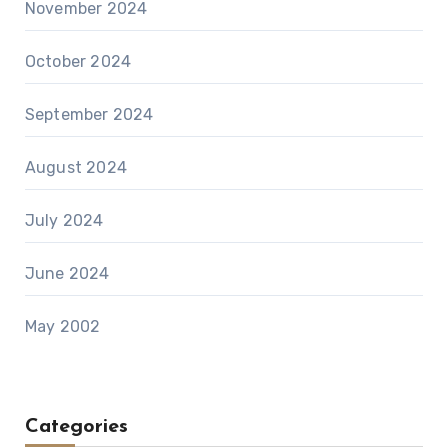
November 2024
October 2024
September 2024
August 2024
July 2024
June 2024
May 2002
Categories