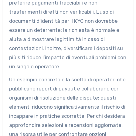
preferire pagamenti tracciabili e non
trasferimenti diretti non verificabili. L’uso di
documenti d’identità per il KYC non dovrebbe
essere un deterrente: la richiesta è normale e
aiuta a dimostrare legittimità in caso di
contestazioni. Inoltre, diversificare i depositi su
più siti riduce l’impatto di eventuali problemi con
un singolo operatore.
Un esempio concreto è la scelta di operatori che
pubblicano report di payout e collaborano con
organismi di risoluzione delle dispute: questi
elementi riducono significativamente il rischio di
incappare in pratiche scorrette. Per chi desidera
approfondire selezioni e recensioni aggiornate,
una risorsa utile per confrontare opzioni