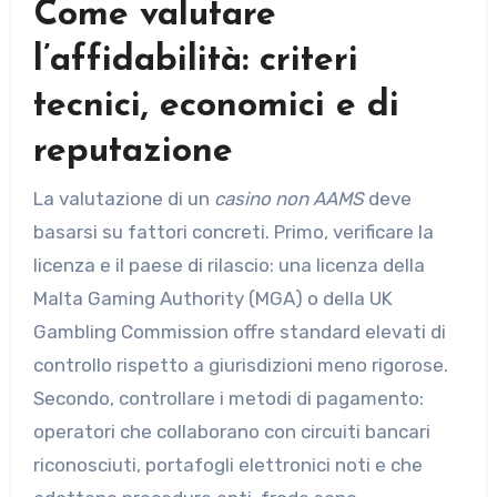
Come valutare
l’affidabilità: criteri
tecnici, economici e di
reputazione
La valutazione di un
casino non AAMS
deve
basarsi su fattori concreti. Primo, verificare la
licenza e il paese di rilascio: una licenza della
Malta Gaming Authority (MGA) o della UK
Gambling Commission offre standard elevati di
controllo rispetto a giurisdizioni meno rigorose.
Secondo, controllare i metodi di pagamento:
operatori che collaborano con circuiti bancari
riconosciuti, portafogli elettronici noti e che