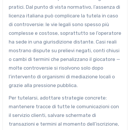
pratici. Dal punto di vista normativo, l’assenza di
licenza italiana può complicare la tutela in caso
di controversie: le vie legali sono spesso più
complesse e costose, soprattutto se l’operatore
ha sede in una giurisdizione distante. Casi reali
mostrano dispute su prelievi negati, conti chiusi
o cambi di termini che penalizzano il giocatore —
molte controversie si risolvono solo dopo
l’intervento di organismi di mediazione locali o
grazie alla pressione pubblica.
Per tutelarsi, adottare strategie concrete:
mantenere tracce di tutte le comunicazioni con
il servizio clienti, salvare schermate di
transazioni e termini al momento dell’iscrizione,