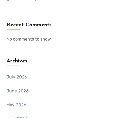
Recent Comments
No comments to show.
Archives
July 2026
June 2026
May 2026