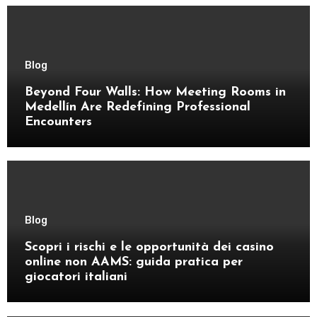
Blog
Beyond Four Walls: How Meeting Rooms in
Medellín Are Redefining Professional
Encounters
Blog
Scopri i rischi e le opportunità dei casino
online non AAMS: guida pratica per
giocatori italiani