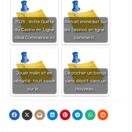
2025 : Votre Quête
Retrait immédiat sur
du Casino en Ligne
les casinos en ligne :
Idéal Commence Ici
comment…
Jouer malin et en
Décrocher un bonus
sécurité: tout savoir
sans dépôt dans un
sur le…
nouveau…