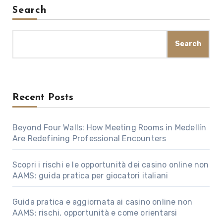
Search
Search
Recent Posts
Beyond Four Walls: How Meeting Rooms in Medellín
Are Redefining Professional Encounters
Scopri i rischi e le opportunità dei casino online non
AAMS: guida pratica per giocatori italiani
Guida pratica e aggiornata ai casino online non
AAMS: rischi, opportunità e come orientarsi