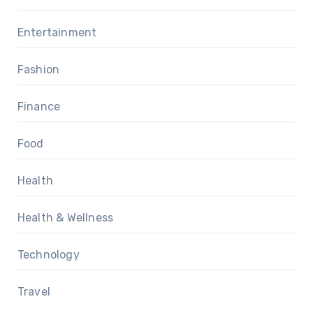
Entertainment
Fashion
Finance
Food
Health
Health & Wellness
Technology
Travel