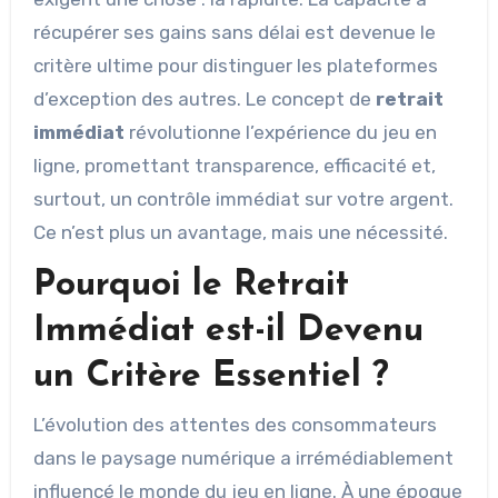
récupérer ses gains sans délai est devenue le
critère ultime pour distinguer les plateformes
d’exception des autres. Le concept de
retrait
immédiat
révolutionne l’expérience du jeu en
ligne, promettant transparence, efficacité et,
surtout, un contrôle immédiat sur votre argent.
Ce n’est plus un avantage, mais une nécessité.
Pourquoi le Retrait
Immédiat est-il Devenu
un Critère Essentiel ?
L’évolution des attentes des consommateurs
dans le paysage numérique a irrémédiablement
influencé le monde du jeu en ligne. À une époque