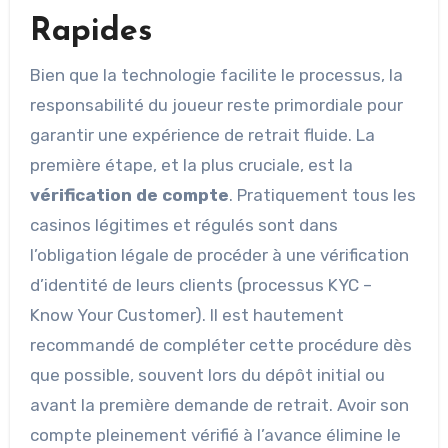
Rapides
Bien que la technologie facilite le processus, la
responsabilité du joueur reste primordiale pour
garantir une expérience de retrait fluide. La
première étape, et la plus cruciale, est la
vérification de compte
. Pratiquement tous les
casinos légitimes et régulés sont dans
l’obligation légale de procéder à une vérification
d’identité de leurs clients (processus KYC –
Know Your Customer). Il est hautement
recommandé de compléter cette procédure dès
que possible, souvent lors du dépôt initial ou
avant la première demande de retrait. Avoir son
compte pleinement vérifié à l’avance élimine le