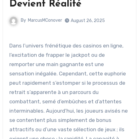
Devient Réalité
By
MarcusMConover
August 26, 2025
Dans l’univers frénétique des casinos en ligne,
l’excitation de frapper le jackpot ou de
remporter une main gagnante est une
sensation inégalée. Cependant, cette euphorie
peut rapidement s’estomper si le processus de
retrait s’apparente à un parcours du
combattant, semé d’embûches et d’attentes
interminables. Aujourd’hui, les joueurs avisés ne
se contentent plus simplement de bonus
attractifs ou d’une vaste sélection de jeux ; ils
exigent une chose : la rapidité. La capacité à