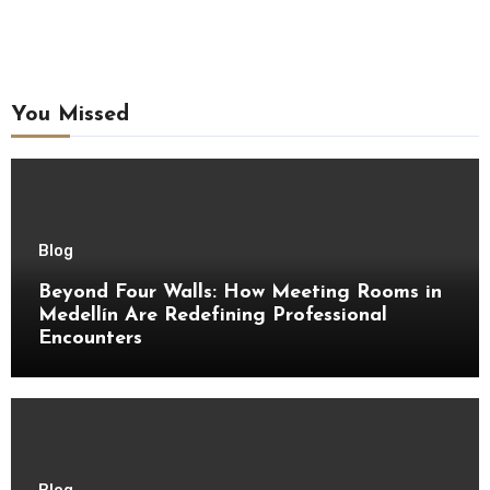
You Missed
Blog
Beyond Four Walls: How Meeting Rooms in
Medellín Are Redefining Professional
Encounters