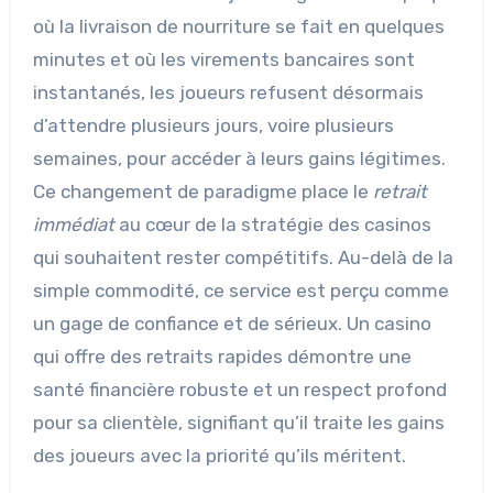
où la livraison de nourriture se fait en quelques
minutes et où les virements bancaires sont
instantanés, les joueurs refusent désormais
d’attendre plusieurs jours, voire plusieurs
semaines, pour accéder à leurs gains légitimes.
Ce changement de paradigme place le
retrait
immédiat
au cœur de la stratégie des casinos
qui souhaitent rester compétitifs. Au-delà de la
simple commodité, ce service est perçu comme
un gage de confiance et de sérieux. Un casino
qui offre des retraits rapides démontre une
santé financière robuste et un respect profond
pour sa clientèle, signifiant qu’il traite les gains
des joueurs avec la priorité qu’ils méritent.