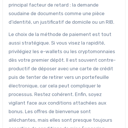
principal facteur de retard : la demande
soudaine de documents comme une pièce
d’identité, un justificatif de domicile ou un RIB.
Le choix de la méthode de paiement est tout
aussi stratégique. Si vous visez la rapidité,
privilégiez les e-wallets ou les cryptomonnaies
dès votre premier dépôt. Il est souvent contre-
productif de déposer avec une carte de crédit
puis de tenter de retirer vers un portefeuille
électronique, car cela peut compliquer le
processus. Restez cohérent. Enfin, soyez
vigilant face aux conditions attachées aux
bonus. Les offres de bienvenue sont
alléchantes, mais elles sont presque toujours