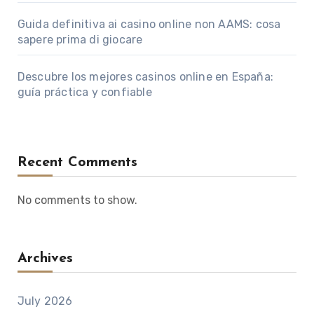
Guida definitiva ai casino online non AAMS: cosa
sapere prima di giocare
Descubre los mejores casinos online en España:
guía práctica y confiable
Recent Comments
No comments to show.
Archives
July 2026