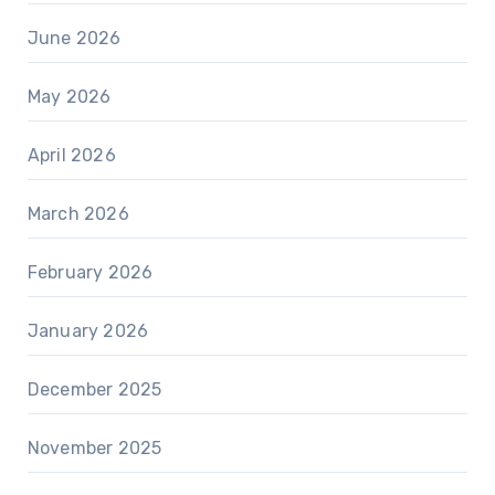
June 2026
May 2026
April 2026
March 2026
February 2026
January 2026
December 2025
November 2025