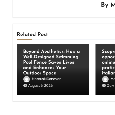
By
M
Related Post
Blog
Blog
Beyond Aesthetics: How a
Scopri
Well-Designed Swimming
oppor
Pool Fence Saves Lives
onlin
and Enhances Your
pratic
Outdoor Space
italia
MarcusMConover
Ma
August 6, 2026
July