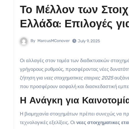
Το Μέλλον των Στοι
Ελλάδα: Επιλογές γι
By
MarcusMConover
July 9, 2025
Οι αλλαγές στον τομέα των διαδικτυακών στοιχημάτων είναι συνεχείς και δυναμικές. Η τεχνολογία προχωρά με
γρήγορους ρυθμούς, προσφέροντας νέες δυνατότητε
ζήτηση για
νεες στοιχηματικες εταιριες 2025
αυξάνε
που προσφέρουν ασφαλή και διασκεδαστική εμπει
Η Ανάγκη για Καινοτομία
Η βιομηχανία στοιχημάτων πρέπει συνεχώς να πρ
τεχνολογικές εξελίξεις. Οι
νεες στοιχηματικες ετ