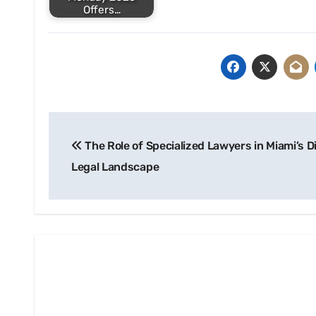
Offers…
Post
The Role of Specialized Lawyers in Miami’s D
navigation
Legal Landscape