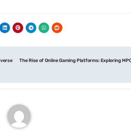
iverse
The Rise of Online Gaming Platforms: Exploring MP