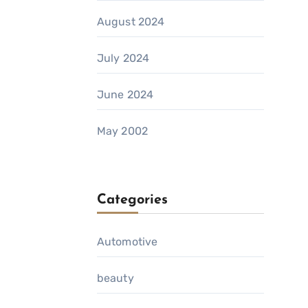
August 2024
July 2024
June 2024
May 2002
Categories
Automotive
beauty