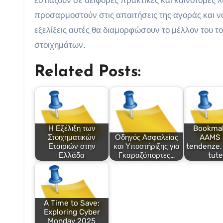
εστιάζουν σε αειφόρες πρακτικές και καινοτόμες λύ
προσαρμοστούν στις απαιτήσεις της αγοράς και ν
εξελίξεις αυτές θα διαμορφώσουν το μέλλον του τ
στοιχημάτων.
Related Posts:
Η Εξέλιξη των
Bookma
Στοιχηματικών
Οδηγός Ασφαλείας
AAMS 
Εταιριών στην
και Υποστήριξης για
tendenze, 
Ελλάδα
Γκαραζόπορτες…
tute
A Time to Save:
Exploring Cyber
Monday 2025