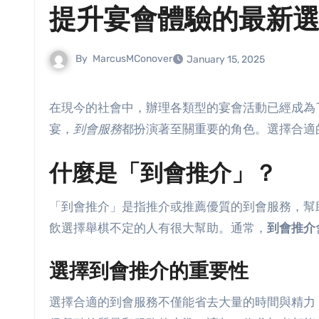
提升宴會體驗的最新
By
MarcusMConover
January 15, 2025
在現今的社會中，辦理各類型的宴會活動已經成為了日常生活的一部分。無論是婚禮、生日派對、企業聚會還是慈善晚
宴，
到會服務
都扮演著至關重要的角色。選擇合適
什麼是「到會推介」？
「到會推介」是指推介或推薦優質的到會服務，幫
飲選擇舉棋不定的人有很大幫助。通常，
到會推介
選擇到會推介的重要性
選擇合適的到會服務不僅能省去大量的時間與精力