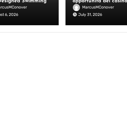
Designed Swimming
opportunità dei casin
Fence Saves Lives
online non AAMS: gui
rcusMConover
MarcusMConover
nhances Your
pratica per giocatori
st 6, 2026
July 31, 2026
or Space
italiani