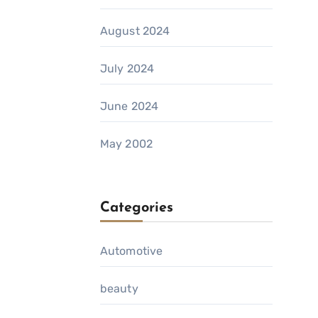
August 2024
July 2024
June 2024
May 2002
Categories
Automotive
beauty