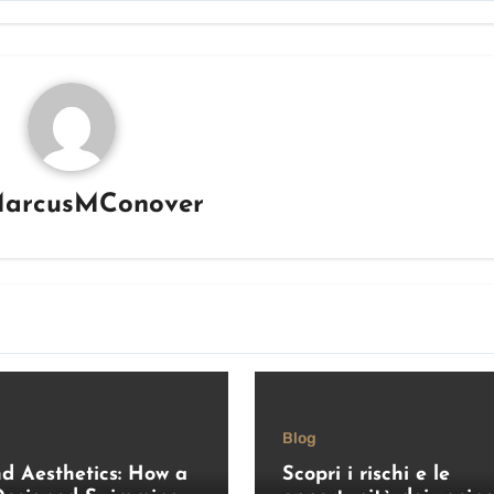
arcusMConover
Blog
d Aesthetics: How a
Scopri i rischi e le