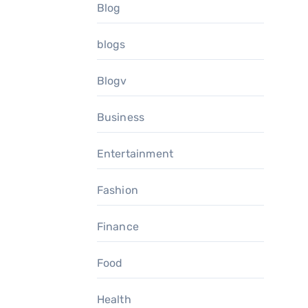
Blog
blogs
Blogv
Business
Entertainment
Fashion
Finance
Food
Health