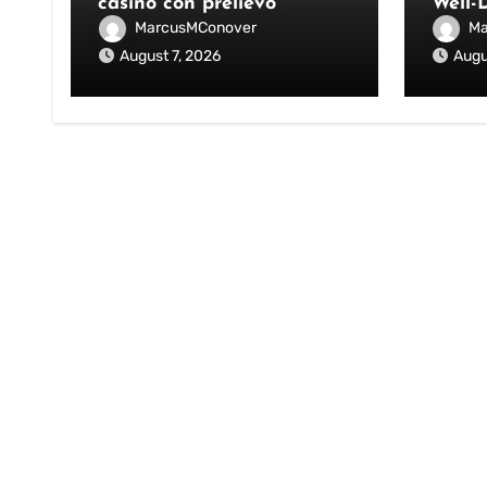
casino con prelievo
Well-
immediato: velocità,
Pool 
MarcusMConover
Ma
sicurezza e consigli pratici
and E
August 7, 2026
Augu
Outdo