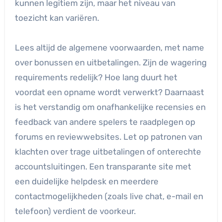
kunnen legitiem zijn, maar het niveau van
toezicht kan variëren.
Lees altijd de algemene voorwaarden, met name
over bonussen en uitbetalingen. Zijn de wagering
requirements redelijk? Hoe lang duurt het
voordat een opname wordt verwerkt? Daarnaast
is het verstandig om onafhankelijke recensies en
feedback van andere spelers te raadplegen op
forums en reviewwebsites. Let op patronen van
klachten over trage uitbetalingen of onterechte
accountsluitingen. Een transparante site met
een duidelijke helpdesk en meerdere
contactmogelijkheden (zoals live chat, e-mail en
telefoon) verdient de voorkeur.