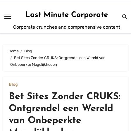
Skip
to
Last Minute Corporate
content
Corporate crunches and comprehensive content
Home
Blog
Bet Sites Zonder CRUKS: Ontgrendel een Wereld van
Onbeperkte Mogelijkheden
Blog
Bet Sites Zonder CRUKS:
Ontgrendel een Wereld
van Onbeperkte