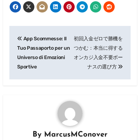
Post
App Scommesse: Il
初回入金ゼロで勝機を
navigation
Tuo Passaporto per un
つかむ：本当に得する
Universo di Emozioni
オンカジ入金不要ボー
Sportive
ナスの選び方
By
MarcusMConover