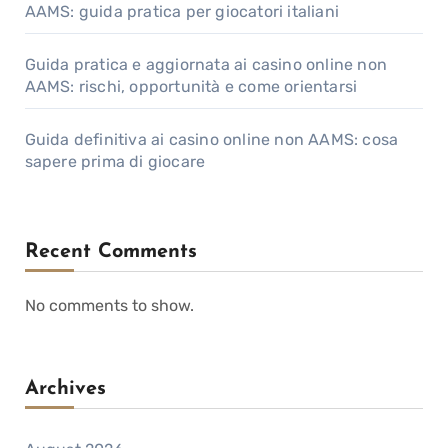
AAMS: guida pratica per giocatori italiani
Guida pratica e aggiornata ai casino online non
AAMS: rischi, opportunità e come orientarsi
Guida definitiva ai casino online non AAMS: cosa
sapere prima di giocare
Recent Comments
No comments to show.
Archives