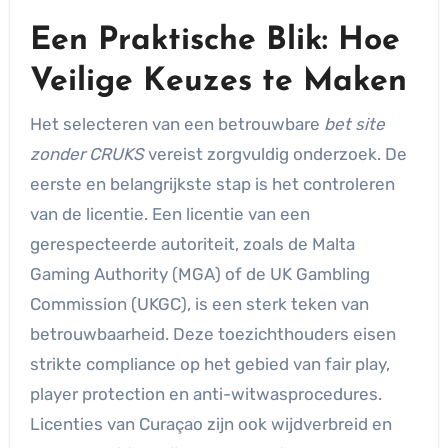
Een Praktische Blik: Hoe
Veilige Keuzes te Maken
Het selecteren van een betrouwbare
bet site
zonder CRUKS
vereist zorgvuldig onderzoek. De
eerste en belangrijkste stap is het controleren
van de licentie. Een licentie van een
gerespecteerde autoriteit, zoals de Malta
Gaming Authority (MGA) of de UK Gambling
Commission (UKGC), is een sterk teken van
betrouwbaarheid. Deze toezichthouders eisen
strikte compliance op het gebied van fair play,
player protection en anti-witwasprocedures.
Licenties van Curaçao zijn ook wijdverbreid en