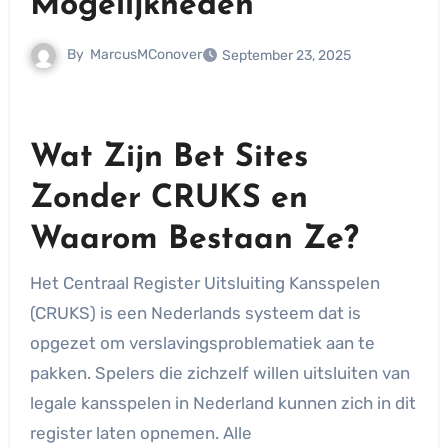
Mogelijkheden
By
MarcusMConover
September 23, 2025
Wat Zijn Bet Sites
Zonder CRUKS en
Waarom Bestaan Ze?
Het Centraal Register Uitsluiting Kansspelen
(CRUKS) is een Nederlands systeem dat is
opgezet om verslavingsproblematiek aan te
pakken. Spelers die zichzelf willen uitsluiten van
legale kansspelen in Nederland kunnen zich in dit
register laten opnemen. Alle