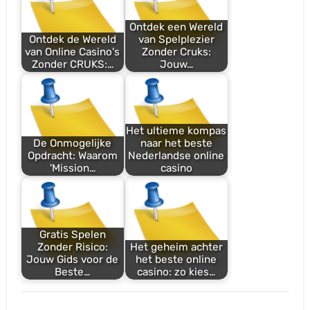
Ontdek een Wereld
Ontdek de Wereld
van Spelplezier
van Online Casino's
Zonder Cruks:
Zonder CRUKS:…
Jouw…
Het ultieme kompas
De Onmogelijke
naar het beste
Opdracht: Waarom
Nederlandse online
'Mission…
casino
Gratis Spelen
Zonder Risico:
Het geheim achter
Jouw Gids voor de
het beste online
Beste…
casino: zo kies…