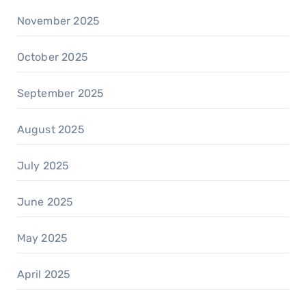
November 2025
October 2025
September 2025
August 2025
July 2025
June 2025
May 2025
April 2025