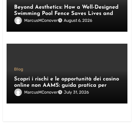
Beyond Aesthetics: How a Well-Designed
Swimming Pool Fence Saves Lives and
Enhances Your Outdoor Space
MarcusMConover
August 6, 2026
Blog
Scopri i rischi e le opportunità dei casino
online non AAMS: guida pratica per
giocatori italiani
MarcusMConover
July 31, 2026