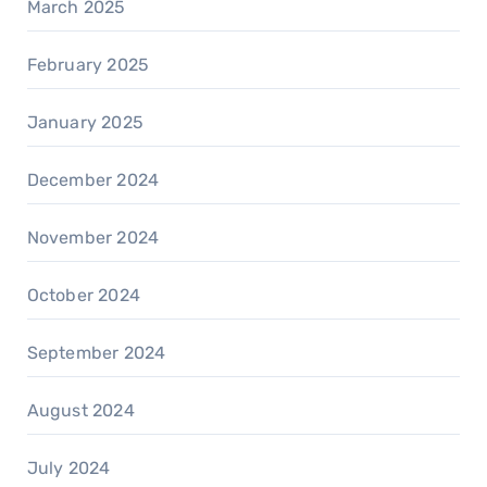
March 2025
February 2025
January 2025
December 2024
November 2024
October 2024
September 2024
August 2024
July 2024