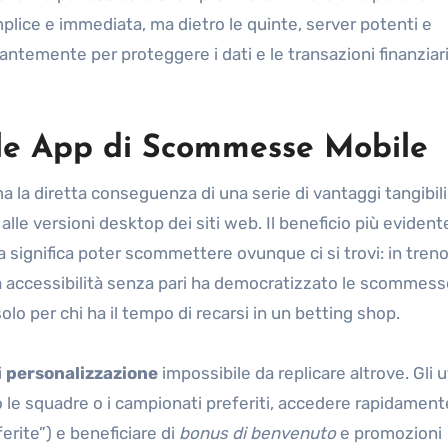
plice e immediata, ma dietro le quinte, server potenti e
santemente per proteggere i dati e le transazioni finanziar
elle App di Scommesse Mobile
 la diretta conseguenza di una serie di vantaggi tangibil
 alle versioni desktop dei siti web. Il beneficio più evidente
significa poter scommettere ovunque ci si trovi: in treno,
 accessibilità senza pari ha democratizzato le scommess
 per chi ha il tempo di recarsi in un betting shop.
i
personalizzazione
impossibile da replicare altrove. Gli u
 le squadre o i campionati preferiti, accedere rapidamente
rite”) e beneficiare di
bonus di benvenuto
e promozioni