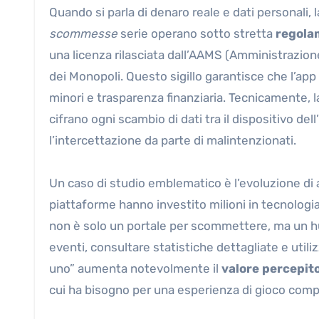
Quando si parla di denaro reale e dati personali, 
scommesse
serie operano sotto stretta
regola
una licenza rilasciata dall’AAMS (Amministrazio
dei Monopoli. Questo sigillo garantisce che l’app 
minori e trasparenza finanziaria. Tecnicamente, la
cifrano ogni scambio di dati tra il dispositivo de
l’intercettazione da parte di malintenzionati.
Un caso di studio emblematico è l’evoluzione di
piattaforme hanno investito milioni in tecnologi
non è solo un portale per scommettere, ma un hub
eventi, consultare statistiche dettagliate e utili
uno” aumenta notevolmente il
valore percepit
cui ha bisogno per una esperienza di gioco comp