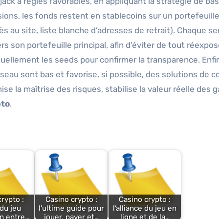
kjack à règles favorables, en appliquant la stratégie de ba
sions, les fonds restent en stablecoins sur un portefeuill
ès au site, liste blanche d’adresses de retrait). Chaque se
 son portefeuille principal, afin d’éviter de tout réexpos
ctuellement les seeds pour confirmer la transparence. Enfin,
éseau sont bas et favorise, si possible, des solutions de c
ise la maîtrise des risques, stabilise la valeur réelle des g
pto
.
rypto :
Casino crypto :
Casino crypto :
 du jeu
l’ultime guide pour
l’alliance du jeu en
n entre…
jouer, payer et…
ligne et de la…