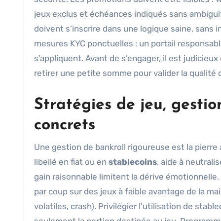
jeux exclus et échéances indiqués sans ambiguït
doivent s’inscrire dans une logique saine, sans i
mesures KYC ponctuelles : un portail responsable
s’appliquent. Avant de s’engager, il est judicieu
retirer une petite somme pour valider la qualité
Stratégies de jeu, gestio
concrets
Une gestion de bankroll rigoureuse est la pierre
libellé en fiat ou en
stablecoins
, aide à neutralis
gain raisonnable limitent la dérive émotionnelle.
par coup sur des jeux à faible avantage de la mai
volatiles, crash). Privilégier l’utilisation de sta