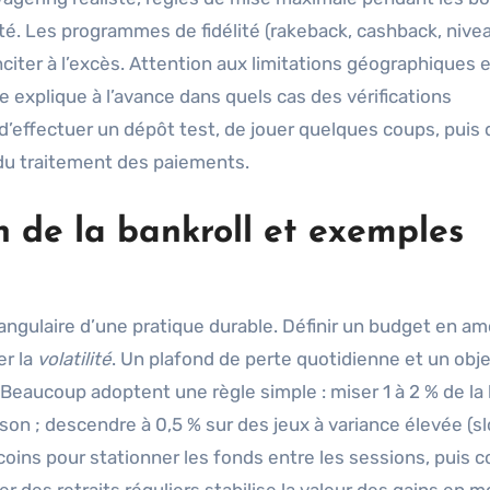
é. Les programmes de fidélité (rakeback, cashback, nive
nciter à l’excès. Attention aux limitations géographiques 
 explique à l’avance dans quels cas des vérifications
x d’effectuer un dépôt test, de jouer quelques coups, puis 
 du traitement des paiements.
n de la bankroll et exemples
 angulaire d’une pratique durable. Définir un budget en am
er la
volatilité
. Un plafond de perte quotidienne et un obje
 Beaucoup adoptent une règle simple : miser 1 à 2 % de la 
son ; descendre à 0,5 % sur des jeux à variance élevée (sl
blecoins pour stationner les fonds entre les sessions, puis c