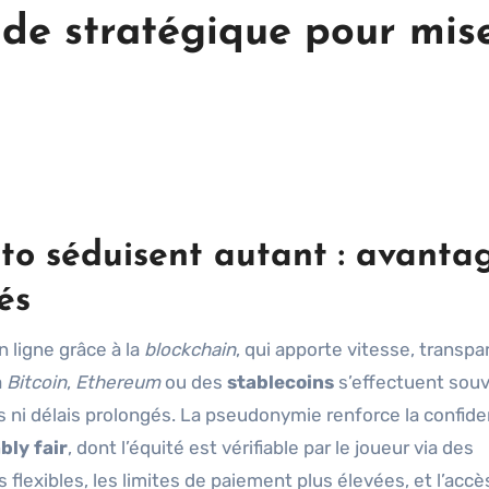
uide stratégique pour mis
pto séduisent autant : avantag
és
 ligne grâce à la
blockchain
, qui apporte vitesse, transp
a
Bitcoin
,
Ethereum
ou des
stablecoins
s’effectuent sou
ni délais prolongés. La pseudonymie renforce la confiden
bly fair
, dont l’équité est vérifiable par le joueur via des
lexibles, les limites de paiement plus élevées, et l’accè