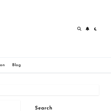
ion
Blog
Search