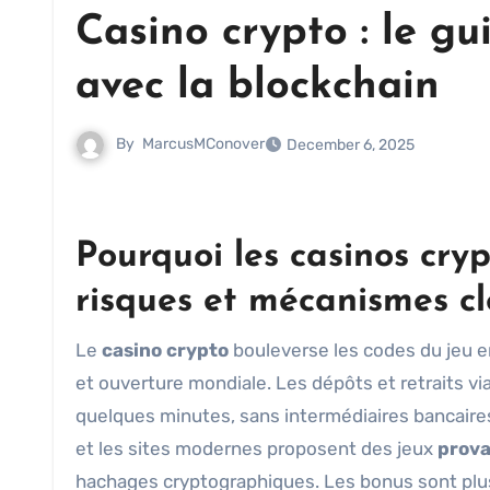
Casino crypto : le g
avec la blockchain
By
MarcusMConover
December 6, 2025
Pourquoi les casinos cry
risques et mécanismes cl
Le
casino crypto
bouleverse les codes du jeu en
et ouverture mondiale. Les dépôts et retraits vi
quelques minutes, sans intermédiaires bancaires 
et les sites modernes proposent des jeux
prova
hachages cryptographiques. Les bonus sont plus f