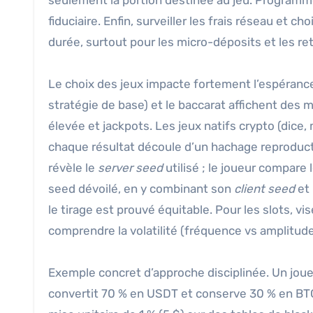
seulement la portion destinée au jeu. Programmer
fiduciaire. Enfin, surveiller les frais réseau et 
durée, surtout pour les micro-déposits et les ret
Le choix des jeux impacte fortement l’espéranc
stratégie de base) et le baccarat affichent des 
élevée et jackpots. Les jeux natifs crypto (dice, 
chaque résultat découle d’un hachage reproductib
révèle le
server seed
utilisé ; le joueur compare 
seed dévoilé, en y combinant son
client seed
et 
le tirage est prouvé équitable. Pour les slots, vi
comprendre la volatilité (fréquence vs amplitude
Exemple concret d’approche disciplinée. Un joue
convertit 70 % en USDT et conserve 30 % en BTC p