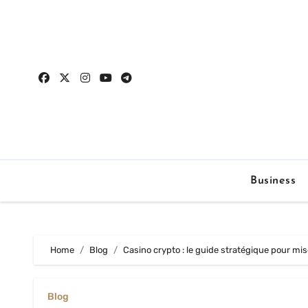
Skip
to
content
Business
Home
Blog
Casino crypto : le guide stratégique pour mis
Blog