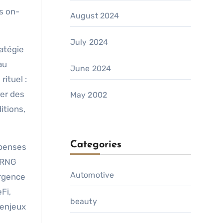
s on-
August 2024
July 2024
ratégie
au
June 2024
rituel :
rer des
May 2002
itions,
Categories
mpenses
t RNG
Automotive
ergence
Fi,
beauty
 enjeux