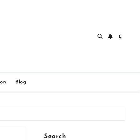
ion
Blog
Search