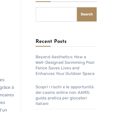
e
Search
Recent Posts
Beyond Aesthetics: How a
Well-Designed Swimming Pool
Fence Saves Lives and
Enhances Your Outdoor Space
ies
Scopri i rischi e le opportunità
grâce à
dei casino online non AAMS:
ancaires
guida pratica per giocatori
les
italiani
d’un