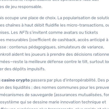
es de jeu responsable.
rais occupe une place de choix. La popularisation de solut
s chaînes à haut débit fluidifie les micro-transactions, o
 mises. Les
NFTs
s’invitent comme avatars ou tickets
es mesurables (coefficient de cashback, accès anticipé à
resse : contenus pédagogiques, simulateurs de variance,
ankroll aident les joueurs à prendre des décisions rationne
es—reste la meilleure défense contre le tilt, surtout lo
er des dépôts impulsifs.
u
casino crypto
passera par plus d’interopérabilité. Des 
ion des liquidités ; des normes communes pour les preuv
des mécanismes de sauvegarde (assurances mutualisées, fo
écosystème qui se dessine marie innovation technique et