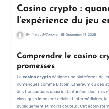
Casino crypto : quan
l’expérience du jeu e
By
MarcusMConover
December 14, 2025
Comprendre le casino cryp
promesses
Le
casino crypto
désigne une plateforme de jeu
numériques comme Bitcoin, Ethereum ou des sta
des transactions quasi instantanées, des frais r
classiques imposent délais et intermédiaires, la
publiquement et moins coûteux. Cet écosystème 