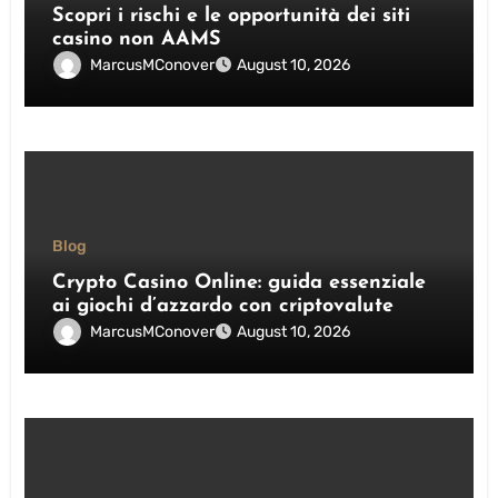
Scopri i rischi e le opportunità dei siti
casino non AAMS
MarcusMConover
August 10, 2026
Blog
Crypto Casino Online: guida essenziale
ai giochi d’azzardo con criptovalute
MarcusMConover
August 10, 2026