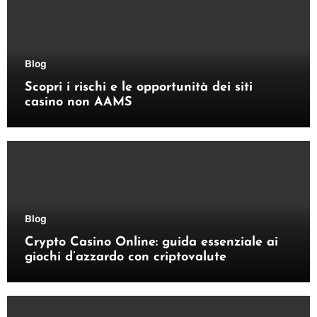
Blog
Scopri i rischi e le opportunità dei siti
casino non AAMS
Blog
Crypto Casino Online: guida essenziale ai
giochi d’azzardo con criptovalute