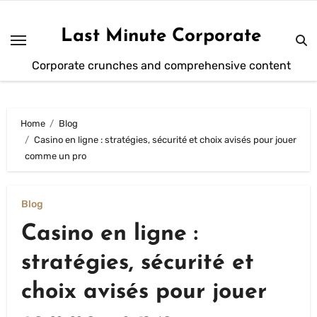
Skip
to
Last Minute Corporate
content
Corporate crunches and comprehensive content
Home
Blog
Casino en ligne : stratégies, sécurité et choix avisés pour jouer
comme un pro
Blog
Casino en ligne :
stratégies, sécurité et
choix avisés pour jouer