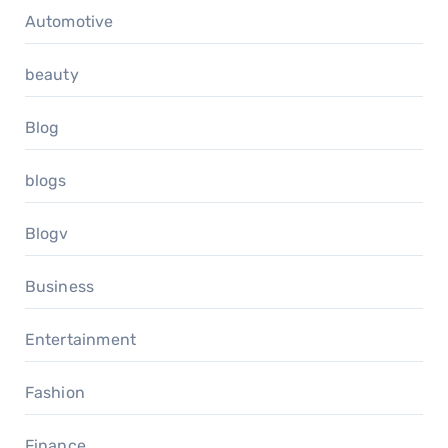
Automotive
beauty
Blog
blogs
Blogv
Business
Entertainment
Fashion
Finance