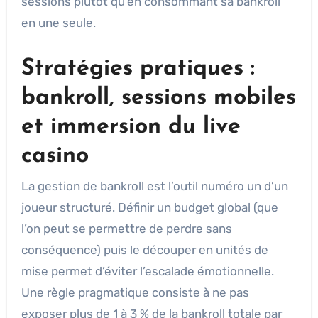
sessions plutôt qu’en consommant sa bankroll
en une seule.
Stratégies pratiques :
bankroll, sessions mobiles
et immersion du live
casino
La gestion de bankroll est l’outil numéro un d’un
joueur structuré. Définir un budget global (que
l’on peut se permettre de perdre sans
conséquence) puis le découper en unités de
mise permet d’éviter l’escalade émotionnelle.
Une règle pragmatique consiste à ne pas
exposer plus de 1 à 3 % de la bankroll totale par