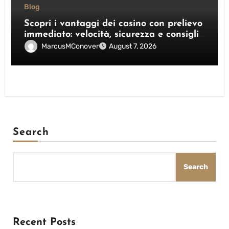
Blog
Scopri i vantaggi dei casino con prelievo
immediato: velocità, sicurezza e consigli
pratici
MarcusMConover
August 7, 2026
Search
Search
Recent Posts