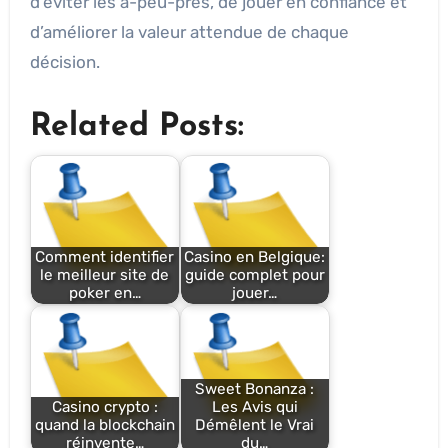
d’éviter les à-peu-près, de jouer en confiance et
d’améliorer la valeur attendue de chaque
décision.
Related Posts:
Comment identifier
Casino en Belgique:
le meilleur site de
guide complet pour
poker en…
jouer…
Sweet Bonanza :
Casino crypto :
Les Avis qui
quand la blockchain
Démêlent le Vrai
réinvente…
du…