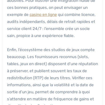
abusives. Pour illustrer une intégration fluide de
ces bonnes pratiques, on peut envisager un
exemple de
casino en ligne
qui combine licence,
audits indépendants, délais de retrait rapides et
service client 24/7 : l’ensemble crée un socle
sain, propice à une expérience fiable.
Enfin, l’écosystème des studios de jeux compte
beaucoup. Les fournisseurs reconnus (slots,
tables, jeux en direct) disposent d’une réputation
à préserver, et publient souvent les taux de
redistribution (RTP) de leurs titres. Vérifier ces
informations, ainsi que la volatilité et la date de
sortie d’un jeu, permet de comprendre à quoi
s’attendre en matière de fréquence de gains et