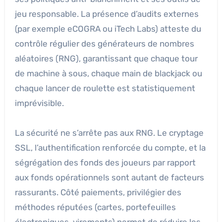
jeu responsable. La présence d’audits externes
(par exemple eCOGRA ou iTech Labs) atteste du
contrôle régulier des générateurs de nombres
aléatoires (RNG), garantissant que chaque tour
de machine à sous, chaque main de blackjack ou
chaque lancer de roulette est statistiquement
imprévisible.
La sécurité ne s’arrête pas aux RNG. Le cryptage
SSL, l’authentification renforcée du compte, et la
ségrégation des fonds des joueurs par rapport
aux fonds opérationnels sont autant de facteurs
rassurants. Côté paiements, privilégier des
méthodes réputées (cartes, portefeuilles
électroniques, virements) permet de réduire les