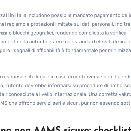
izzati in Italia includono possibile mancato pagamento dell
 nel reclamo e protezioni limitate sui dati personali. Inoltre
nza
o blocchi geografici, rendendo complicata la verifica
golamentati da autorità estere con standard elevati di sicur
ere i segnali di affidabilità è fondamentale per minimizza
la responsabilità legale in caso di controversie può dipende
o, l’utente dovrebbe informarsi su procedure di rimborso,
te riconosciute a livello internazionale. Una corretta valu
S che offrono servizi seri e sicuri, pur non essendo sott
ino non AAMS sicuro
: checklis