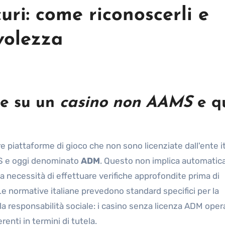
ri: come riconoscerli e
volezza
re su un
casino non AAMS
e q
are piattaforme di gioco che non sono licenziate dall'ente i
S e oggi denominato
ADM
. Questo non implica automati
a necessità di effettuare verifiche approfondite prima di
Le normative italiane prevedono standard specifici per la
 e la responsabilità sociale: i casino senza licenza ADM ope
renti in termini di tutela.