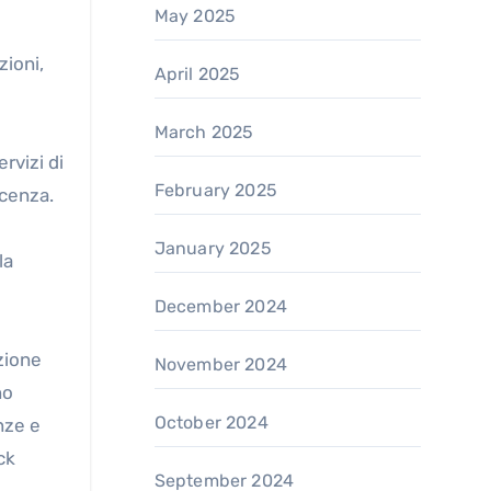
May 2025
zioni,
April 2025
March 2025
rvizi di
February 2025
icenza.
January 2025
la
December 2024
zione
November 2024
no
October 2024
nze e
ck
September 2024