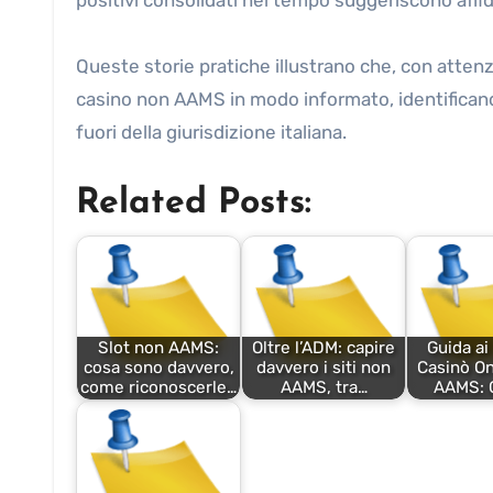
positivi consolidati nel tempo suggeriscono affida
Queste storie pratiche illustrano che, con atten
casino non AAMS in modo informato, identificand
fuori della giurisdizione italiana.
Related Posts:
Slot non AAMS:
Oltre l’ADM: capire
Guida ai 
cosa sono davvero,
davvero i siti non
Casinò On
come riconoscerle…
AAMS, tra…
AAMS: