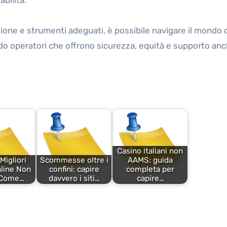
bilità.
zione e strumenti adeguati, è possibile navigare il mondo 
o operatori che offrono sicurezza, equità e supporto anch
Casino italiani non
Migliori
Scommesse oltre i
AAMS: guida
line Non
confini: capire
completa per
 Come…
davvero i siti…
capire…