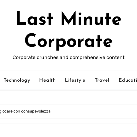
Last Minute
Corporate
Corporate crunches and comprehensive content
Technology
Health
Lifestyle
Travel
Educat
 giocare con consapevolezza