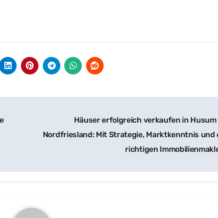
e
Häuser erfolgreich verkaufen in Husum
Nordfriesland: Mit Strategie, Marktkenntnis und
richtigen Immobilienmakl