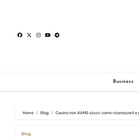
Skip
to
content
Business
Home
Blog
Casino non AAMS sicuri: come riconoscerli e
Blog