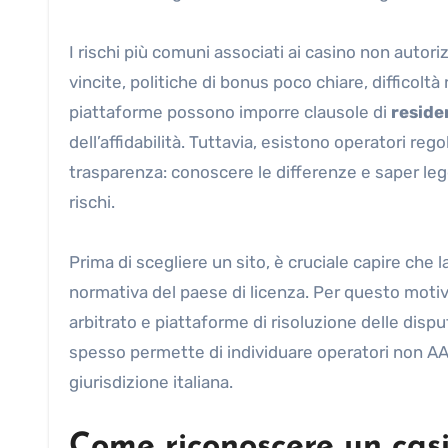
I rischi più comuni associati ai casino non autor
vincite, politiche di bonus poco chiare, difficoltà
piattaforme possono imporre clausole di
reside
dell’affidabilità. Tuttavia, esistono operatori re
trasparenza: conoscere le differenze e saper legg
rischi.
Prima di scegliere un sito, è cruciale capire che 
normativa del paese di licenza. Per questo motiv
arbitrato e piattaforme di risoluzione delle dispu
spesso permette di individuare operatori non AAM
giurisdizione italiana.
Come riconoscere un
cas