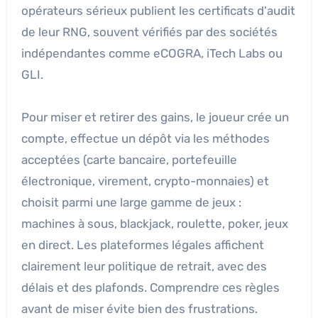
opérateurs sérieux publient les certificats d'audit
de leur RNG, souvent vérifiés par des sociétés
indépendantes comme eCOGRA, iTech Labs ou
GLI.
Pour miser et retirer des gains, le joueur crée un
compte, effectue un dépôt via les méthodes
acceptées (carte bancaire, portefeuille
électronique, virement, crypto-monnaies) et
choisit parmi une large gamme de jeux :
machines à sous, blackjack, roulette, poker, jeux
en direct. Les plateformes légales affichent
clairement leur politique de retrait, avec des
délais et des plafonds. Comprendre ces règles
avant de miser évite bien des frustrations.