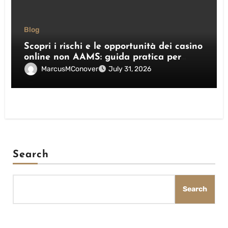
Blog
Scopri i rischi e le opportunità dei casino
online non AAMS: guida pratica per
giocatori italiani
MarcusMConover
July 31, 2026
Search
Search