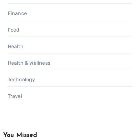
Finance
Food
Health
Health & Wellness
Technology
Travel
You Missed