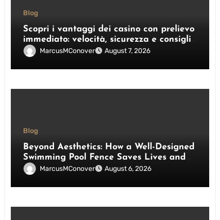
Blog
Scopri i vantaggi dei casino con prelievo
immediato: velocità, sicurezza e consigli
pratici
MarcusMConover
August 7, 2026
Blog
Beyond Aesthetics: How a Well-Designed
Swimming Pool Fence Saves Lives and
Enhances Your Outdoor Space
MarcusMConover
August 6, 2026