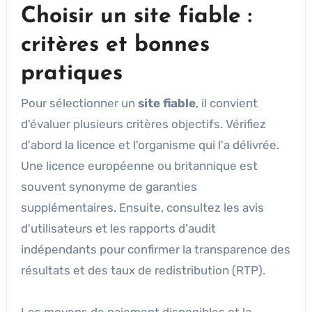
Choisir un site fiable :
critères et bonnes
pratiques
Pour sélectionner un
site fiable
, il convient
d'évaluer plusieurs critères objectifs. Vérifiez
d'abord la licence et l'organisme qui l'a délivrée.
Une licence européenne ou britannique est
souvent synonyme de garanties
supplémentaires. Ensuite, consultez les avis
d'utilisateurs et les rapports d'audit
indépendants pour confirmer la transparence des
résultats et des taux de redistribution (RTP).
Les moyens de paiement disponibles et la