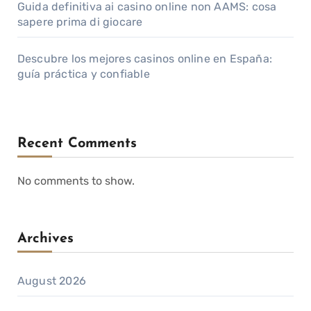
Guida definitiva ai casino online non AAMS: cosa
sapere prima di giocare
Descubre los mejores casinos online en España:
guía práctica y confiable
Recent Comments
No comments to show.
Archives
August 2026