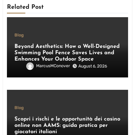
Related Post
Blog
Beyond Aesthetics: How a Well-Designed
Swimming Pool Fence Saves Lives and
Enhances Your Outdoor Space
MarcusMConover
August 6, 2026
Blog
Scopri i rischi e le opportunità dei casino
online non AAMS: guida pratica per
giocatori italiani