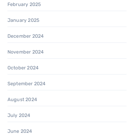
February 2025
January 2025
December 2024
November 2024
October 2024
September 2024
August 2024
July 2024
June 2024