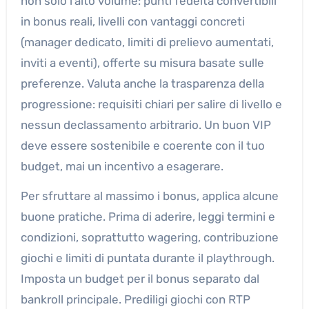
non solo l’alto volume: punti fedeltà convertibili
in bonus reali, livelli con vantaggi concreti
(manager dedicato, limiti di prelievo aumentati,
inviti a eventi), offerte su misura basate sulle
preferenze. Valuta anche la trasparenza della
progressione: requisiti chiari per salire di livello e
nessun declassamento arbitrario. Un buon VIP
deve essere sostenibile e coerente con il tuo
budget, mai un incentivo a esagerare.
Per sfruttare al massimo i bonus, applica alcune
buone pratiche. Prima di aderire, leggi termini e
condizioni, soprattutto wagering, contribuzione
giochi e limiti di puntata durante il playthrough.
Imposta un budget per il bonus separato dal
bankroll principale. Prediligi giochi con RTP