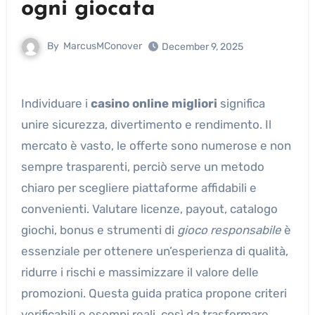
ogni giocata
By
MarcusMConover
December 9, 2025
Individuare i
casino online migliori
significa
unire sicurezza, divertimento e rendimento. Il
mercato è vasto, le offerte sono numerose e non
sempre trasparenti, perciò serve un metodo
chiaro per scegliere piattaforme affidabili e
convenienti. Valutare licenze, payout, catalogo
giochi, bonus e strumenti di
gioco responsabile
è
essenziale per ottenere un’esperienza di qualità,
ridurre i rischi e massimizzare il valore delle
promozioni. Questa guida pratica propone criteri
verificabili e esempi reali, così da trasformare