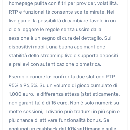
homepage pulita con filtri per provider, volatilità,
RTP e funzionalità consente scelte mirate. Nei
live game, la possibilità di cambiare tavolo in un
clic e leggere le regole senza uscire dalla
sessione è un segno di cura del dettaglio. Sui
dispositivi mobili, una buona app mantiene
stabilità dello streaming live e supporta depositi
e prelievi con autenticazione biometrica.
Esempio concreto: confronta due slot con RTP
95% e 96,5%. Su un volume di gioco cumulato di
1.000 euro, la differenza attesa (statisticamente,
non garantita) è di 15 euro. Non è solo numeri: su
molte sessioni, il divario può tradursi in più spin e
più chance di attivare funzionalità bonus. Se
aggiungi un cashback del 10% settimanale sulle