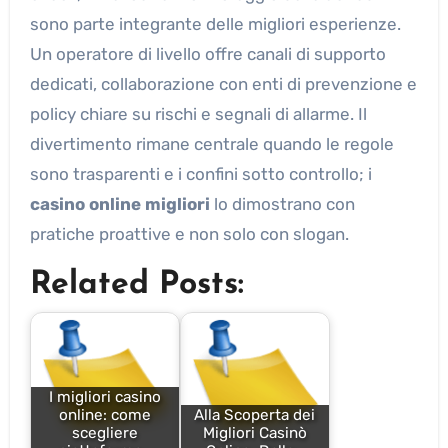
sono parte integrante delle migliori esperienze.
Un operatore di livello offre canali di supporto
dedicati, collaborazione con enti di prevenzione e
policy chiare su rischi e segnali di allarme. Il
divertimento rimane centrale quando le regole
sono trasparenti e i confini sotto controllo; i
casino online migliori
lo dimostrano con
pratiche proattive e non solo con slogan.
Related Posts:
I migliori casino
online: come
Alla Scoperta dei
scegliere
Migliori Casinò