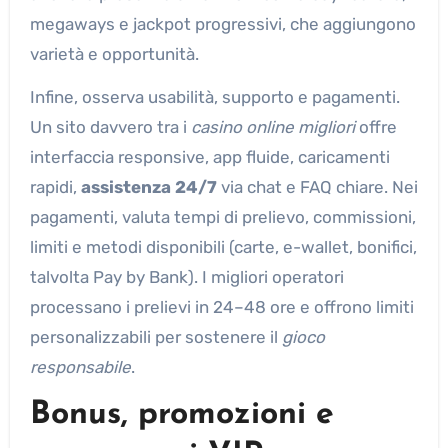
megaways e jackpot progressivi, che aggiungono
varietà e opportunità.
Infine, osserva usabilità, supporto e pagamenti.
Un sito davvero tra i
casino online migliori
offre
interfaccia responsive, app fluide, caricamenti
rapidi,
assistenza 24/7
via chat e FAQ chiare. Nei
pagamenti, valuta tempi di prelievo, commissioni,
limiti e metodi disponibili (carte, e-wallet, bonifici,
talvolta Pay by Bank). I migliori operatori
processano i prelievi in 24–48 ore e offrono limiti
personalizzabili per sostenere il
gioco
responsabile
.
Bonus, promozioni e