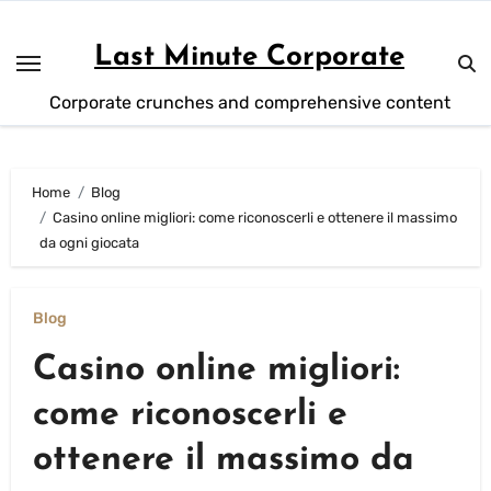
Skip
to
Last Minute Corporate
content
Corporate crunches and comprehensive content
Home
Blog
Casino online migliori: come riconoscerli e ottenere il massimo
da ogni giocata
Blog
Casino online migliori:
come riconoscerli e
ottenere il massimo da