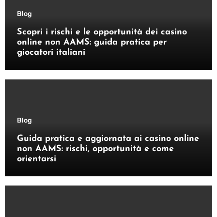
Blog
Scopri i rischi e le opportunità dei casino
online non AAMS: guida pratica per
giocatori italiani
Blog
Guida pratica e aggiornata ai casino online
non AAMS: rischi, opportunità e come
orientarsi