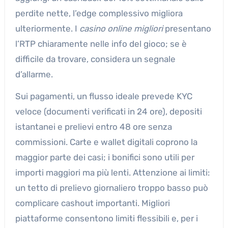
perdite nette, l’edge complessivo migliora
ulteriormente. I
casino online migliori
presentano
l’RTP chiaramente nelle info del gioco; se è
difficile da trovare, considera un segnale
d’allarme.
Sui pagamenti, un flusso ideale prevede KYC
veloce (documenti verificati in 24 ore), depositi
istantanei e prelievi entro 48 ore senza
commissioni. Carte e wallet digitali coprono la
maggior parte dei casi; i bonifici sono utili per
importi maggiori ma più lenti. Attenzione ai limiti:
un tetto di prelievo giornaliero troppo basso può
complicare cashout importanti. Migliori
piattaforme consentono limiti flessibili e, per i