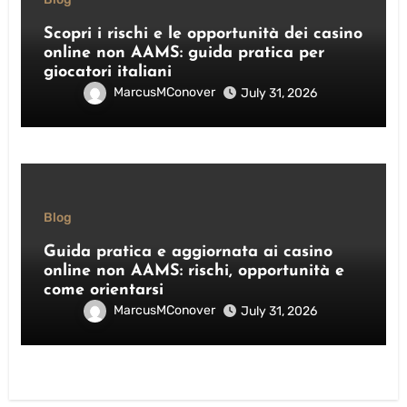
Scopri i rischi e le opportunità dei casino
online non AAMS: guida pratica per
giocatori italiani
MarcusMConover
July 31, 2026
Blog
Guida pratica e aggiornata ai casino
online non AAMS: rischi, opportunità e
come orientarsi
MarcusMConover
July 31, 2026