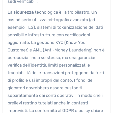
sedi verificabili.
La
sicurezza
tecnologica è l’altro pilastro. Un
casinò serio utilizza crittografia avanzata (ad
esempio TLS), sistemi di tokenizzazione dei dati
sensibili e infrastrutture con certificazioni
aggiornate. La gestione KYC (Know Your
Customer) e AML (Anti-Money Laundering) non è
burocrazia fine a se stessa, ma una garanzia:
verifica dell’identità, limiti personalizzati e
tracciabilità delle transazioni proteggono da furti
di profilo e usi impropri del conto. I fondi dei
giocatori dovrebbero essere custoditi
separatamente dai conti operativi, in modo che i
prelievi restino tutelati anche in contesti
imprevisti. La conformità al GDPR e policy chiare