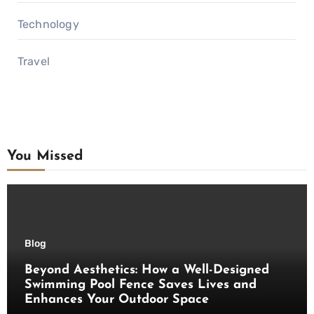
Technology
Travel
You Missed
Blog
Beyond Aesthetics: How a Well-Designed
Swimming Pool Fence Saves Lives and
Enhances Your Outdoor Space