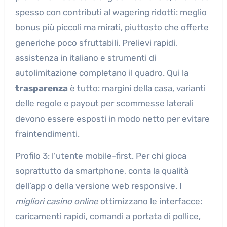
spesso con contributi al wagering ridotti: meglio
bonus più piccoli ma mirati, piuttosto che offerte
generiche poco sfruttabili. Prelievi rapidi,
assistenza in italiano e strumenti di
autolimitazione completano il quadro. Qui la
trasparenza
è tutto: margini della casa, varianti
delle regole e payout per scommesse laterali
devono essere esposti in modo netto per evitare
fraintendimenti.
Profilo 3: l’utente mobile-first. Per chi gioca
soprattutto da smartphone, conta la qualità
dell’app o della versione web responsive. I
migliori casino online
ottimizzano le interfacce:
caricamenti rapidi, comandi a portata di pollice,