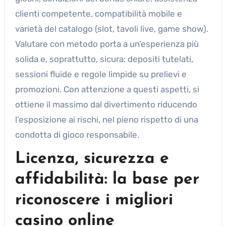
clienti competente, compatibilità mobile e
varietà del catalogo (slot, tavoli live, game show).
Valutare con metodo porta a un’esperienza più
solida e, soprattutto, sicura: depositi tutelati,
sessioni fluide e regole limpide su prelievi e
promozioni. Con attenzione a questi aspetti, si
ottiene il massimo dal divertimento riducendo
l’esposizione ai rischi, nel pieno rispetto di una
condotta di gioco responsabile.
Licenza, sicurezza e
affidabilità: la base per
riconoscere i migliori
casino online