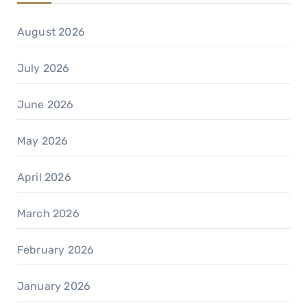
August 2026
July 2026
June 2026
May 2026
April 2026
March 2026
February 2026
January 2026