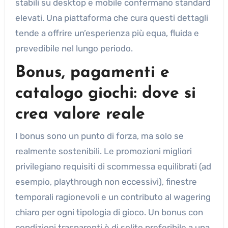
stabili su desktop e mobile confermano standard
elevati. Una piattaforma che cura questi dettagli
tende a offrire un’esperienza più equa, fluida e
prevedibile nel lungo periodo.
Bonus, pagamenti e
catalogo giochi: dove si
crea valore reale
I bonus sono un punto di forza, ma solo se
realmente sostenibili. Le promozioni migliori
privilegiano requisiti di scommessa equilibrati (ad
esempio, playthrough non eccessivi), finestre
temporali ragionevoli e un contributo al wagering
chiaro per ogni tipologia di gioco. Un bonus con
condizioni trasparenti è di solito preferibile a una