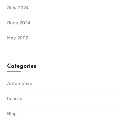
July 2024
June 2024
May 2002
Categories
Automotive
beauty
Blog