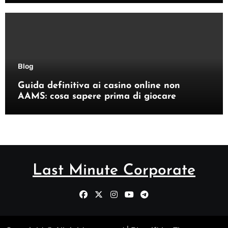
Blog
Guida definitiva ai casino online non
AAMS: cosa sapere prima di giocare
Last Minute Corporate