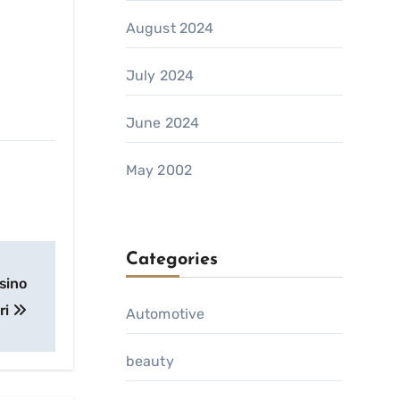
August 2024
July 2024
June 2024
May 2002
Categories
asino
ri
Automotive
beauty