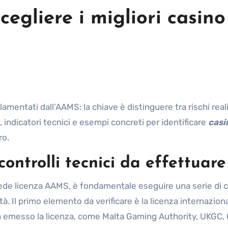
egliere i migliori casino
ci, indicatori tecnici e esempi concreti per identificare
casi
ro.
controlli tecnici da effettuare
ede licenza AAMS, è fondamentale eseguire una serie di co
ilità. Il primo elemento da verificare è la licenza internazion
 ha emesso la licenza, come Malta Gaming Authority, UKGC,