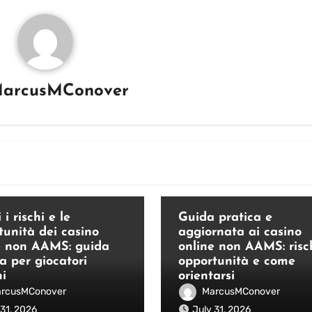
arcusMConover
Blog
 i rischi e le
Guida pratica e
tunità dei casino
aggiornata ai casino
e non AAMS: guida
online non AAMS: risch
a per giocatori
opportunità e come
ni
orientarsi
rcusMConover
MarcusMConover
 31, 2026
July 31, 2026