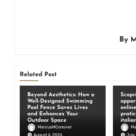
By
M
Related Post
Blog
Blog
Beyond Aesthetics: How a
Scopri
Well-Designed Swimming
oppor
Pool Fence Saves Lives
onlin
and Enhances Your
pratic
Outdoor Space
italia
MarcusMConover
Ma
August 6, 2026
July