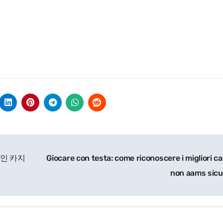
라인 카지
Giocare con testa: come riconoscere i migliori c
non aams sicu