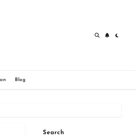
ion
Blog
Search