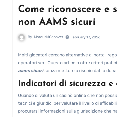
Come riconoscere e sc
non AAMS sicuri
By
MarcusMConover
February 13, 2026
Molti giocatori cercano alternative ai portali regolamentati dall’AAMS: la chiave è distinguere tra rischi reali e
operatori seri. Questo articolo offre criteri prati
aams sicuri
senza mettere a rischio dati o dena
Indicatori di sicurezza e 
Quando si valuta un casinò online che non possi
tecnici e giuridici per valutare il livello di affidab
procurarsi informazioni sulla giurisdizione che