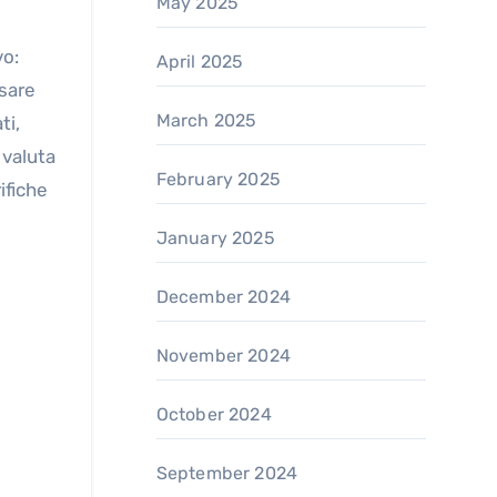
May 2025
vo:
April 2025
usare
March 2025
ti,
 valuta
February 2025
ifiche
January 2025
December 2024
November 2024
October 2024
September 2024