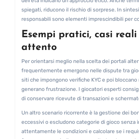
dell'età indicano un approccio etico. Anche termi
spiegati, riducono il rischio di sorprese. In sinte
responsabili sono elementi imprescindibili per 
Esempi pratici, casi reali
attento
Per orientarsi meglio nella scelta dei portali alte
frequentemente emergono nelle dispute tra giocat
siti che impongono verifiche KYC e poi bloccan
generano frustrazione. I giocatori esperti consig
di conservare ricevute di transazioni e schermat
Un altro scenario ricorrente è la gestione dei b
eccessivi o escludono categorie di gioco senza in
attentamente le condizioni e calcolare se i requi