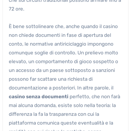
72 ore.
È bene sottolineare che, anche quando il casino
non chiede documenti in fase di apertura del
conto, le normative antiriciclaggio impongono
comunque soglie di controllo. Un prelievo molto
elevato, un comportamento di gioco sospetto o
un accesso da un paese sottoposto a sanzioni
possono far scattare una richiesta di
documentazione a posteriori. In altre parole, il
casino senza documenti
perfetto, che non farà
mai alcuna domanda, esiste solo nella teoria: la
differenza la fa la trasparenza con cui la
piattaforma comunica queste eventualità e la