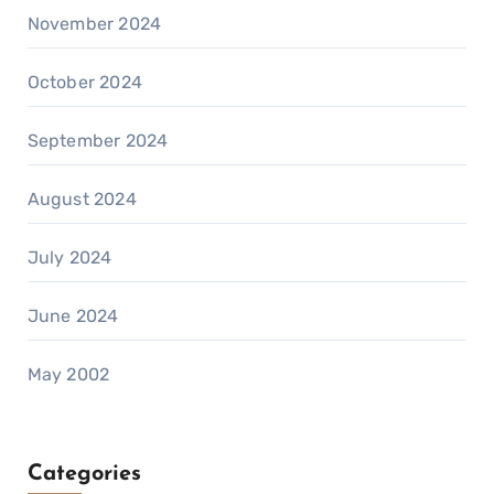
November 2024
October 2024
September 2024
August 2024
July 2024
June 2024
May 2002
Categories