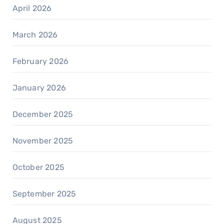
April 2026
March 2026
February 2026
January 2026
December 2025
November 2025
October 2025
September 2025
August 2025