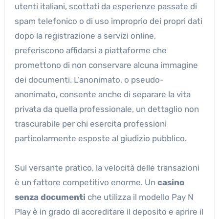
utenti italiani, scottati da esperienze passate di
spam telefonico o di uso improprio dei propri dati
dopo la registrazione a servizi online,
preferiscono affidarsi a piattaforme che
promettono di non conservare alcuna immagine
dei documenti. L’anonimato, o pseudo-
anonimato, consente anche di separare la vita
privata da quella professionale, un dettaglio non
trascurabile per chi esercita professioni
particolarmente esposte al giudizio pubblico.
Sul versante pratico, la velocità delle transazioni
è un fattore competitivo enorme. Un
casino
senza documenti
che utilizza il modello Pay N
Play è in grado di accreditare il deposito e aprire il