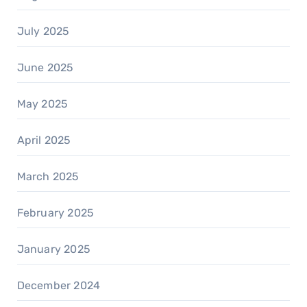
July 2025
June 2025
May 2025
April 2025
March 2025
February 2025
January 2025
December 2024