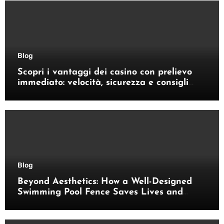
Blog
Scopri i vantaggi dei casino con prelievo
immediato: velocità, sicurezza e consigli
pratici
Blog
Beyond Aesthetics: How a Well-Designed
Swimming Pool Fence Saves Lives and
Enhances Your Outdoor Space