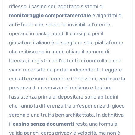
riflesso, i casino seri adottano sistemi di
monitoraggio comportamentale
e algoritmi di
anti-frode che, sebbene invisibili all’utente,
operano in background. Il consiglio per il
giocatore italiano è di scegliere solo piattaforme
che esibiscono in modo chiaro il numero di
licenza, il registro dell’autorità di controllo e che
siano recensite da portali indipendenti. Leggere
con attenzione i Termini e Condizioni, verificare la
presenza di un servizio di reclamo e testare
l’assistenza prima di depositare sono abitudini
che fanno la differenza tra un’esperienza di gioco
serena e una truffa ben architettata. In definitiva,
il
casino senza documenti
resta una formula
valida per chi cerca privacy e velocità, ma non è