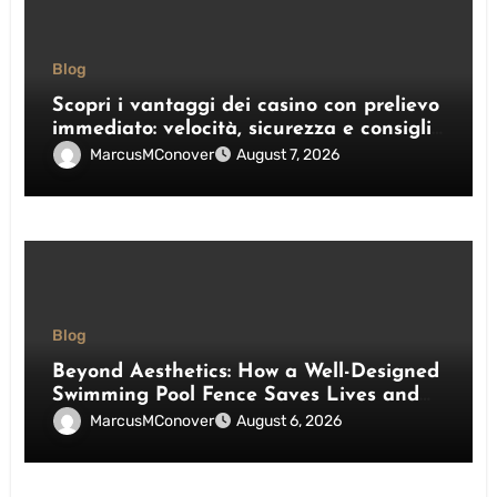
Blog
Scopri i vantaggi dei casino con prelievo
immediato: velocità, sicurezza e consigli
pratici
MarcusMConover
August 7, 2026
Blog
Beyond Aesthetics: How a Well-Designed
Swimming Pool Fence Saves Lives and
Enhances Your Outdoor Space
MarcusMConover
August 6, 2026