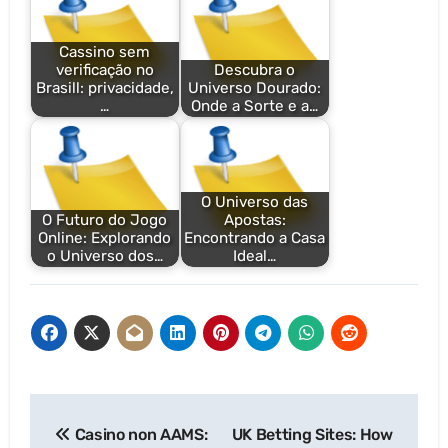
Cassino sem
verificação no
Descubra o
Brasill: privacidade,
Universo Dourado:
…
Onde a Sorte e a…
O Universo das
O Futuro do Jogo
Apostas:
Online: Explorando
Encontrando a Casa
o Universo dos…
Ideal…
Post
Casino non AAMS:
UK Betting Sites: How