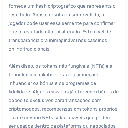
fornece um hash criptográfico que representa o
resultado. Após o resultado ser revelado, o
jogador pode usar essa semente para confirmar
que o resultado não foi alterado. Este nível de
transparência era inimaginável nos cassinos
online tradicionais.
Além disso, os tokens não fungíveis (NFTs) e a
tecnologia blockchain estão a começar a
influenciar os bónus e os programas de
fidelidade. Alguns cassinos já oferecem bónus de
depósito exclusivos para transações com
criptomoedas, recompensas em tokens próprios
ou até mesmo NFTs colecionáveis que podem
ser usados dentro da plataforma ou negociados