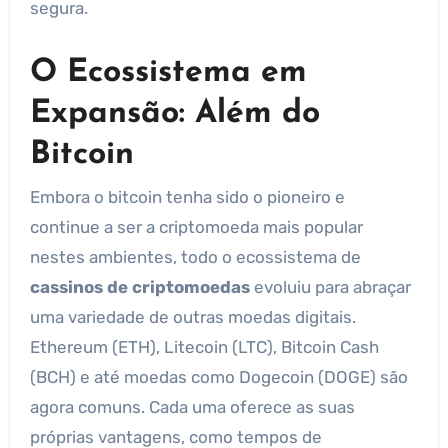
segura.
O Ecossistema em
Expansão: Além do
Bitcoin
Embora o bitcoin tenha sido o pioneiro e
continue a ser a criptomoeda mais popular
nestes ambientes, todo o ecossistema de
cassinos de criptomoedas
evoluiu para abraçar
uma variedade de outras moedas digitais.
Ethereum (ETH), Litecoin (LTC), Bitcoin Cash
(BCH) e até moedas como Dogecoin (DOGE) são
agora comuns. Cada uma oferece as suas
próprias vantagens, como tempos de