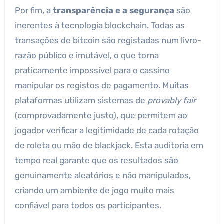
Por fim, a
transparência e a segurança
são
inerentes à tecnologia blockchain. Todas as
transações de bitcoin são registadas num livro-
razão público e imutável, o que torna
praticamente impossível para o cassino
manipular os registos de pagamento. Muitas
plataformas utilizam sistemas de
provably fair
(comprovadamente justo), que permitem ao
jogador verificar a legitimidade de cada rotação
de roleta ou mão de blackjack. Esta auditoria em
tempo real garante que os resultados são
genuinamente aleatórios e não manipulados,
criando um ambiente de jogo muito mais
confiável para todos os participantes.