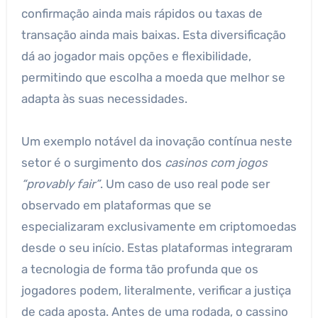
confirmação ainda mais rápidos ou taxas de
transação ainda mais baixas. Esta diversificação
dá ao jogador mais opções e flexibilidade,
permitindo que escolha a moeda que melhor se
adapta às suas necessidades.
Um exemplo notável da inovação contínua neste
setor é o surgimento dos
casinos com jogos
“provably fair”
. Um caso de uso real pode ser
observado em plataformas que se
especializaram exclusivamente em criptomoedas
desde o seu início. Estas plataformas integraram
a tecnologia de forma tão profunda que os
jogadores podem, literalmente, verificar a justiça
de cada aposta. Antes de uma rodada, o cassino