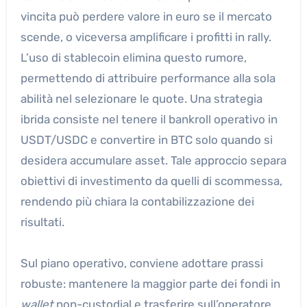
vincita può perdere valore in euro se il mercato
scende, o viceversa amplificare i profitti in rally.
L’uso di stablecoin elimina questo rumore,
permettendo di attribuire performance alla sola
abilità nel selezionare le quote. Una strategia
ibrida consiste nel tenere il bankroll operativo in
USDT/USDC e convertire in BTC solo quando si
desidera accumulare asset. Tale approccio separa
obiettivi di investimento da quelli di scommessa,
rendendo più chiara la contabilizzazione dei
risultati.
Sul piano operativo, conviene adottare prassi
robuste: mantenere la maggior parte dei fondi in
wallet
non-custodial e trasferire sull’operatore