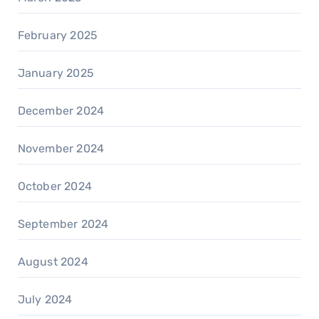
February 2025
January 2025
December 2024
November 2024
October 2024
September 2024
August 2024
July 2024