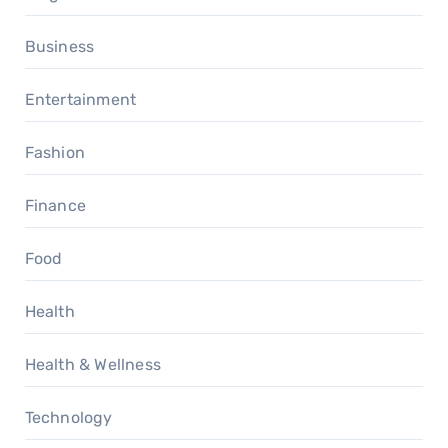
Business
Entertainment
Fashion
Finance
Food
Health
Health & Wellness
Technology