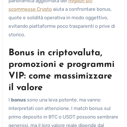
panoramica aggiornata dei
migliori siti
scommesse Crypto
aiuta a confrontare bonus,
quote e solidità operativa in modo oggettivo,
evitando piattaforme poco trasparenti o prive di
storico.
Bonus in criptovaluta,
promozioni e programmi
VIP: come massimizzare
il valore
I
bonus
sono una leva potente, ma vanno
interpretati con attenzione. I match bonus sul
primo deposito in BTC o USDT possono sembrare
generosi, ma il loro valore reale dipende dal