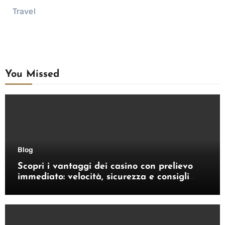
Travel
You Missed
Blog
Scopri i vantaggi dei casino con prelievo
immediato: velocità, sicurezza e consigli
pratici