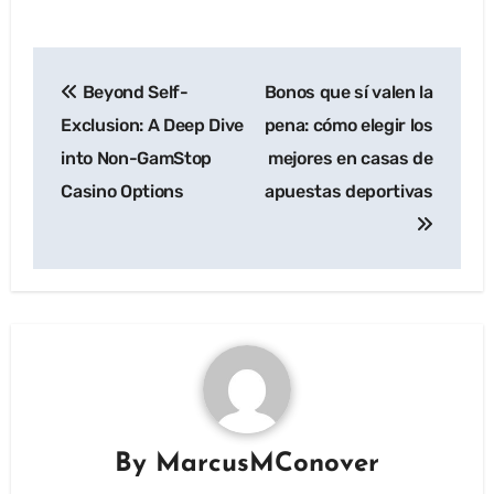
Post
Beyond Self-
Bonos que sí valen la
navigation
Exclusion: A Deep Dive
pena: cómo elegir los
into Non-GamStop
mejores en casas de
Casino Options
apuestas deportivas
By
MarcusMConover