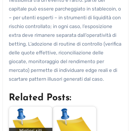
flessibilità tra un evento e l’altro: parte del
capitale può essere parcheggiato in stablecoin, o
– per utenti esperti – in strumenti di liquidità con
rischio controllato; in ogni caso, l’esposizione
extra deve rimanere separata dall’operatività di
betting. L’adozione di routine di controllo (verifica
delle quote effettive, riconciliazione delle
giocate, monitoraggio del rendimento per
mercato) permette di individuare edge reali e di
scartare pattern illusori generati dal caso.
Related Posts:
Migliori siti