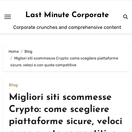
Skip
to
Last Minute Corporate
content
Corporate crunches and comprehensive content
Home
Blog
Migliori siti scommesse Crypto: come scegliere piattaforme
sicure, veloci e con quote competitive
Blog
Migliori siti scommesse
Crypto: come scegliere
piattaforme sicure, veloci