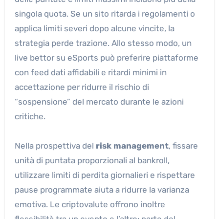
singola quota. Se un sito ritarda i regolamenti o
applica limiti severi dopo alcune vincite, la
strategia perde trazione. Allo stesso modo, un
live bettor su eSports può preferire piattaforme
con feed dati affidabili e ritardi minimi in
accettazione per ridurre il rischio di
“sospensione” del mercato durante le azioni
critiche.
Nella prospettiva del
risk management
, fissare
unità di puntata proporzionali al bankroll,
utilizzare limiti di perdita giornalieri e rispettare
pause programmate aiuta a ridurre la varianza
emotiva. Le criptovalute offrono inoltre