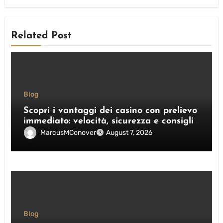
Related Post
Blog
Scopri i vantaggi dei casino con prelievo
immediato: velocità, sicurezza e consigli
pratici
MarcusMConover
August 7, 2026
Blog