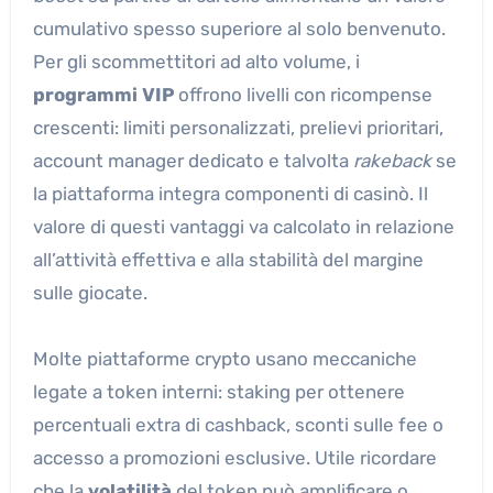
cumulativo spesso superiore al solo benvenuto.
Per gli scommettitori ad alto volume, i
programmi VIP
offrono livelli con ricompense
crescenti: limiti personalizzati, prelievi prioritari,
account manager dedicato e talvolta
rakeback
se
la piattaforma integra componenti di casinò. Il
valore di questi vantaggi va calcolato in relazione
all’attività effettiva e alla stabilità del margine
sulle giocate.
Molte piattaforme crypto usano meccaniche
legate a token interni: staking per ottenere
percentuali extra di cashback, sconti sulle fee o
accesso a promozioni esclusive. Utile ricordare
che la
volatilità
del token può amplificare o