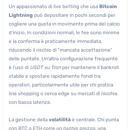
Un appassionato di live betting che usa
Bitcoin
Lightning
può depositare in pochi secondi per
cogliere una quota in movimento prima del calcio
d’inizio. In condizioni normali, le fee sono minime
e la conferma è praticamente immediata,
riducendo il rischio di “mancata accettazione”
delle puntate. Un’altra configurazione frequente
è l’uso di
USDT su Tron
per mantenere il bankroll
stabile e spostare rapidamente fondi tra
operatori, particolarmente utile per chi pratica
line shopping o cerca edge su mercati di nicchia
con bassa latenza.
La gestione della
volatilità
è centrale. Chi punta
con BTC o ETH corre un rischio prezzo: una